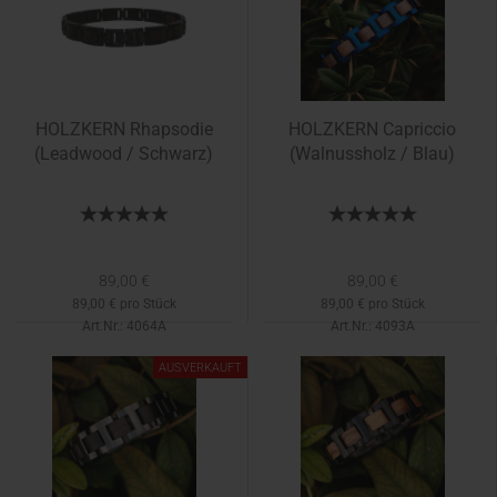
HOLZKERN Rhapsodie
HOLZKERN Capriccio
(Leadwood / Schwarz)
(Walnussholz / Blau)
89,00 €
89,00 €
89,00 € pro Stück
89,00 € pro Stück
Art.Nr.: 4064A
Art.Nr.: 4093A
Lieferzeit:
1-2 Tage
AUSVERKAUFT