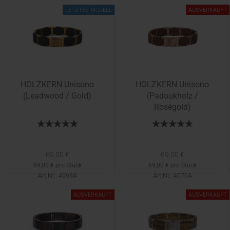
Lieferzeit:
1-2 Tage
LETZTES MODELL
AUSVERKAUFT
HOLZKERN Unisono
HOLZKERN Unisono
(Leadwood / Gold)
(Padoukholz /
Roségold)
69,00 €
69,00 €
69,00 € pro Stück
69,00 € pro Stück
Art.Nr.: 4069A
Art.Nr.: 4070A
Lieferzeit:
1-2 Tage
AUSVERKAUFT
AUSVERKAUFT