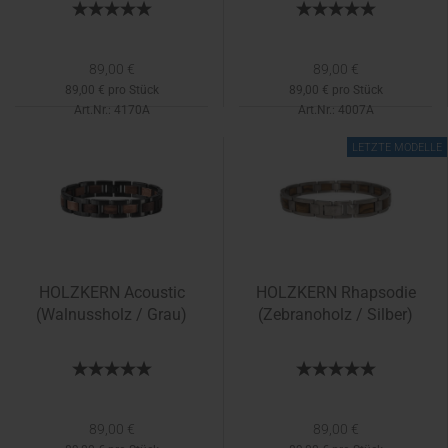
89,00 €
89,00 €
89,00 € pro Stück
89,00 € pro Stück
Art.Nr.: 4170A
Art.Nr.: 4007A
Lieferzeit:
1-2 Tage
Lieferzeit:
1-2 Tage
LETZTE MODELLE
HOLZKERN Acoustic
HOLZKERN Rhapsodie
(Walnussholz / Grau)
(Zebranoholz / Silber)
89,00 €
89,00 €