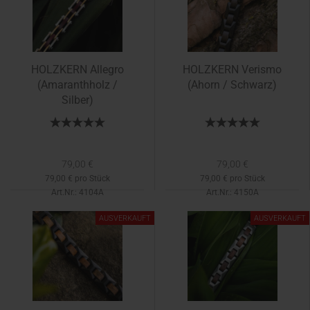
HOLZKERN Allegro
HOLZKERN Verismo
(Amaranthholz /
(Ahorn / Schwarz)
Silber)
79,00 €
79,00 €
79,00 € pro Stück
79,00 € pro Stück
Art.Nr.: 4104A
Art.Nr.: 4150A
Lieferzeit:
1-2 Tage
AUSVERKAUFT
AUSVERKAUFT