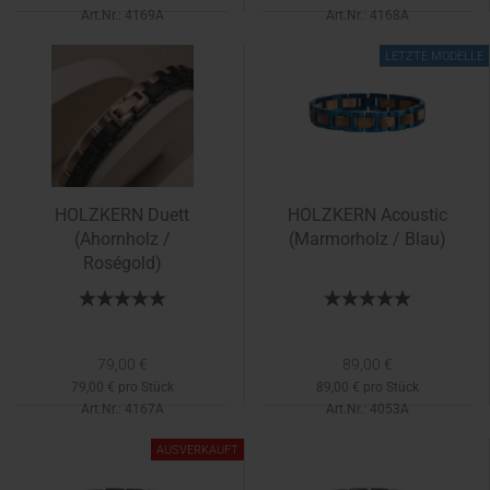
Art.Nr.: 4169A
Art.Nr.: 4168A
Lieferzeit:
1-2 Tage
Lieferzeit:
1-2 Tage
LETZTE MODELLE
HOLZKERN Duett
HOLZKERN Acoustic
(Ahornholz /
(Marmorholz / Blau)
Roségold)
79,00 €
89,00 €
79,00 € pro Stück
89,00 € pro Stück
Art.Nr.: 4167A
Art.Nr.: 4053A
Lieferzeit:
1-2 Tage
Lieferzeit:
1-2 Tage
AUSVERKAUFT