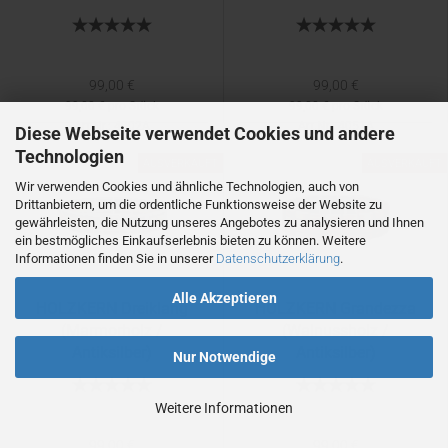
99,00 €
99,00 €
99,00 € pro Stück
99,00 € pro Stück
Art.Nr.: 4002A
Art.Nr.: 4051A
Diese Webseite verwendet Cookies und andere
Technologien
Lieferzeit:
1-2 Tage
AUSVERKAUFT
AUSVERKAUFT
Wir verwenden Cookies und ähnliche Technologien, auch von
Drittanbietern, um die ordentliche Funktionsweise der Website zu
gewährleisten, die Nutzung unseres Angebotes zu analysieren und Ihnen
ein bestmögliches Einkaufserlebnis bieten zu können. Weitere
Informationen finden Sie in unserer
Datenschutzerklärung
.
Alle Akzeptieren
HOLZKERN Dreiklang
HOLZKERN Grandezza
(Marmorholz /
(Walnussholz /
Antiksilber)
Antiksilber)
Nur Notwendige
Weitere Informationen
99,00 €
99,00 €