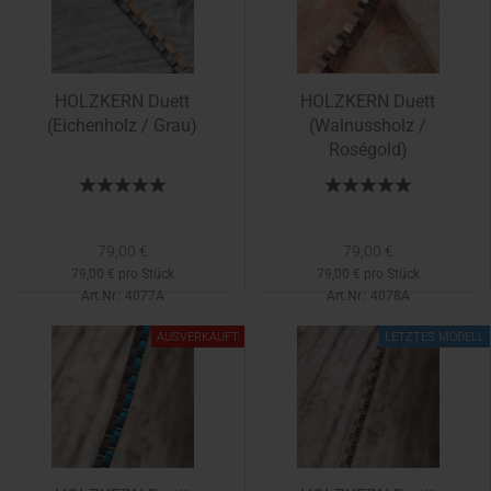
HOLZKERN Duett
HOLZKERN Duett
(Eichenholz / Grau)
(Walnussholz /
Roségold)
79,00 €
79,00 €
79,00 € pro Stück
79,00 € pro Stück
Art.Nr.: 4077A
Art.Nr.: 4078A
Lieferzeit:
ca. 3 - 5 Tage
Lieferzeit:
3-5 Tage
AUSVERKAUFT
LETZTES MODELL