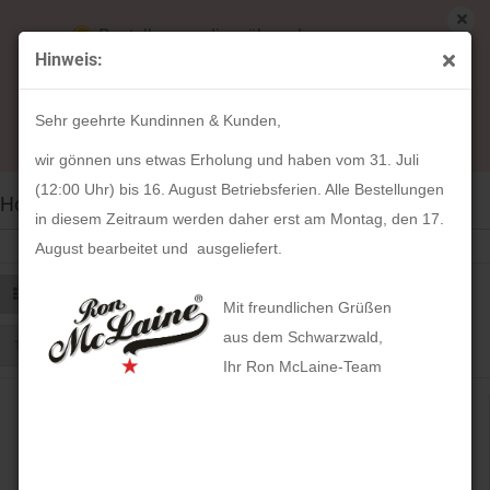
Bestellungen die während unserer
Hinweis:
Betriebsferien (31. Juli ab 12:00 Uhr bis 16.
August) aufgegeben werden, werden ab Montag,
Sehr geehrte Kundinnen & Kunden,
17. August bearbeitet und versendet.
wir gönnen uns etwas Erholung und haben vom 31. Juli
(12:00 Uhr) bis 16. August Betriebsferien. Alle Bestellungen
Holzkern | Armbänder aus Holz und Stein für Damen.
in diesem Zeitraum werden daher erst am Montag, den 17.
August bearbeitet und ausgeliefert.
FILTER
Sortieren nach
Sortieren nach
100 pro Seite
pro Seite
Mit freundlichen Grüßen
aus dem Schwarzwald,
1
2
»
Ihr Ron McLaine-Team
LETZTES MODELL