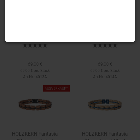
HOLZKERN Fantasia
HOLZKERN Fantasia
(Akazienholz / Grau)
(Amaranthholz /
Silber)
69,00 €
69,00 €
69,00 € pro Stück
69,00 € pro Stück
Art.Nr.: 4013A
Art.Nr.: 4014A
Lieferzeit:
1-2 Tage
Lieferzeit:
3-5 Tage
AUSVERKAUFT
HOLZKERN Fantasia
HOLZKERN Fantasia