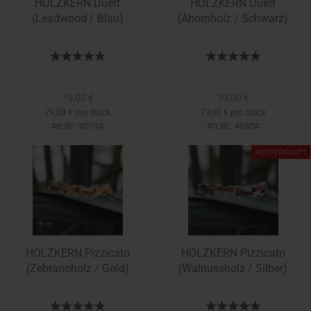
HOLZKERN Duett
HOLZKERN Duett
(Leadwood / Blau)
(Ahornholz / Schwarz)
79,00 €
79,00 €
79,00 € pro Stück
79,00 € pro Stück
Art.Nr.: 4079A
Art.Nr.: 4080A
Lieferzeit:
1-2 Tage
AUSVERKAUFT
HOLZKERN Pizzicato
HOLZKERN Pizzicato
(Zebranoholz / Gold)
(Walnussholz / Silber)