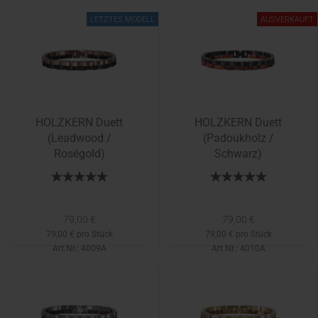
Lieferzeit:
1-2 Tage
Lieferzeit:
1-2 Tage
LETZTES MODELL
AUSVERKAUFT
HOLZKERN Duett
HOLZKERN Duett
(Leadwood /
(Padoukholz /
Roségold)
Schwarz)
79,00 €
79,00 €
79,00 € pro Stück
79,00 € pro Stück
Art.Nr.: 4009A
Art.Nr.: 4010A
Lieferzeit:
1-2 Tage