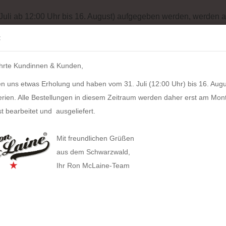
Batterieentsorgung
Garantiebedingungen
Impressum
Site
 Juli ab 12:00 Uhr bis 16. August) aufgegeben werden, werden a
Suche...
:
IH
hrte Kundinnen & Kunden,
LZKERN
SACHER
WINDROSE
PULL UP CASE
ALPEN
n uns etwas Erholung und haben vom 31. Juli (12:00 Uhr) bis 16. Augu
»
Herren
HOLZKERN Capriccio (Amaranthholz / Schwarz)
erien. Alle Bestellungen in diesem Zeitraum werden daher erst am Mon
182
Artikel in dieser Kategorie
t bearbeitet und ausgeliefert.
HOLZ
HAN anzeigen
(Ama
Mit freundlichen Grüßen
Allison Smart-Box plus
aus dem Schwarzwald,
Artikel
Ihr Ron McLaine-Team
Allison Smart-Box
Covers
Businesstaschen
Lieferz
Allison Smart-Organizer
Geldbörsen
Computertaschen
Gewich
Allison Holz-Filz-Set
Tabak
Gürteltaschen
Toolbox LOFT
Gürtel
Handtaschen