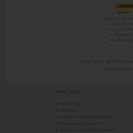
Versand mit DHL Go
versicherter Ve
Lieferung an Pac
Paketverfolg
Versandbenachric
© 1996 - 2026 | MED+ORG Alexa
Tel. +49 (0) 7728
Mehr über ...
»
Trusted Shops
»
Impressum
»
Versand- & Zahlungsbedingungen
»
Widerrufsrecht & -formular
»
Allgemeine Geschäftsbedingungen