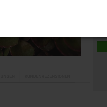
i-LINE
Kamerataschen
DELTA
Kulturbeutel
DELTA Silber Edition
Stück:
Reisetaschen
Stück
Rucksäcke
Trolleys
Umhängetaschen
TUNGEN
KUNDENREZENSIONEN