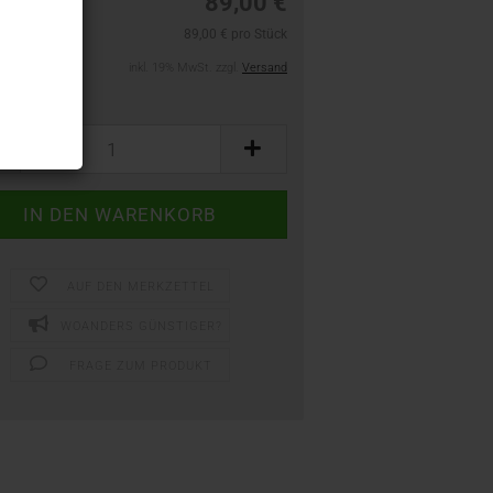
89,00 €
89,00 € pro Stück
inkl. 19% MwSt. zzgl.
Versand
AUF DEN MERKZETTEL
WOANDERS GÜNSTIGER?
FRAGE ZUM PRODUKT