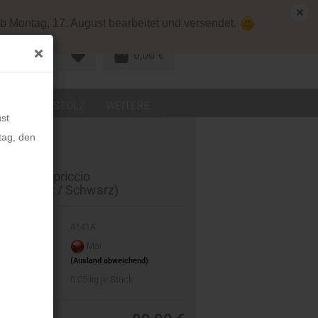
map
Deutschland
Kundenlogin
b Montag, 17. August bearbeitet und versendet.
0,00 €
R KONTO
LEDER
STOLZ
WEITERE
st
tag, den
KERN Capriccio
ranthholz / Schwarz)
-Nr.:
4141A
eit:
Mai
(Ausland abweichend)
t:
0.05
kg je Stück