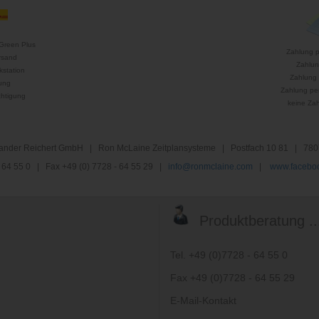
Green Plus
Zahlung 
rsand
Zahlun
kstation
Zahlung 
ung
Zahlung per
htigung
keine Za
nder Reichert GmbH | Ron McLaine Zeitplansysteme | Postfach 10 81 | 780
 - 64 55 0 | Fax +49 (0) 7728 - 64 55 29 |
info@ronmclaine.com
|
www.faceboo
Produktberatung ..
Tel. +49 (0)7728 - 64 55 0
Fax +49 (0)7728 - 64 55 29
E-Mail-Kontakt