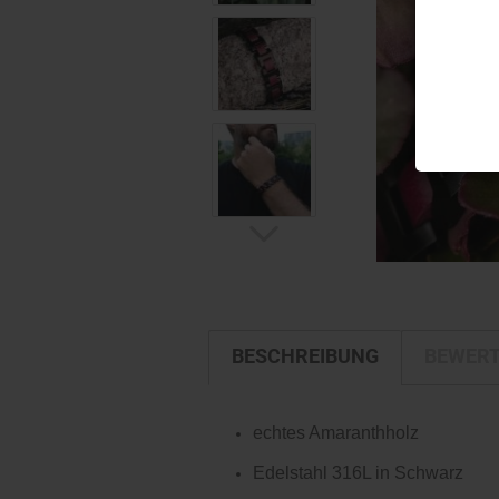
BESCHREIBUNG
BEWER
echtes Amaranthholz
Edelstahl 316L in Schwarz