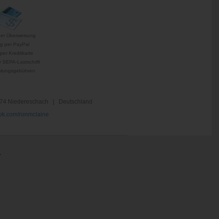
per Überweisung
g per PayPal
per Kreditkarte
 SEPA-Lastschrift
hlungsgebühren
74 Niedereschach | Deutschland
k.com/ronmclaine
.