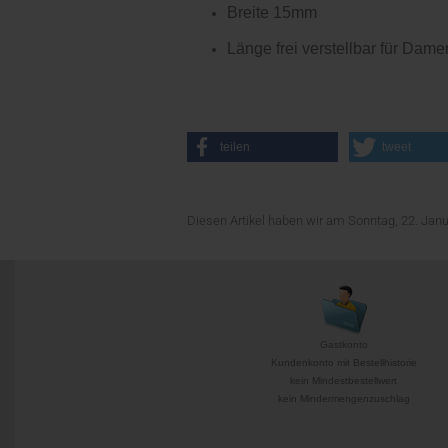
Breite 15mm
Länge frei verstellbar für Da
teilen
tweet
Diesen Artikel haben wir am Sonntag, 22. Ja
Gastkonto
Kundenkonto mit Bestellhistorie
kein Mindestbestellwert
kein Mindermengenzuschlag