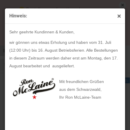
Bestellungen die während unserer
Hinweis:
Betriebsferien (31. Juli ab 12:00 Uhr bis 16.
August) aufgegeben werden, werden ab Montag,
ALPENLEDER | Gürteltaschen
Sehr geehrte Kundinnen & Kunden,
17. August bearbeitet und versendet.
wir gönnen uns etwas Erholung und haben vom 31. Juli
(12:00 Uhr) bis 16. August Betriebsferien. Alle Bestellungen
Sortieren nach
Sortieren nach
100 pro Seite
pro Seite
in diesem Zeitraum werden daher erst am Montag, den 17.
1
August bearbeitet und ausgeliefert.
AUSVERKAUFT
LETZTER ARTIKEL
Mit freundlichen Grüßen
aus dem Schwarzwald,
Ihr Ron McLaine-Team
Gürteltasche PUNO
Gürteltasche PUNO
(naturbraun)
(schokobraun)