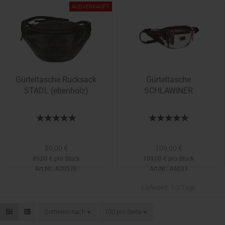
Lieferzeit:
ca. 3 - 5 Tage
AUSVERKAUFT
Gürteltasche Rucksack
Gürteltasche
STADL (ebenholz)
SCHLAWINER
89,00 €
109,00 €
89,00 € pro Stück
109,00 € pro Stück
Art.Nr.: A2057E
Art.Nr.: A6033
Lieferzeit:
1-2 Tage
Sortieren nach
Sortieren nach
100 pro Seite
pro Seite