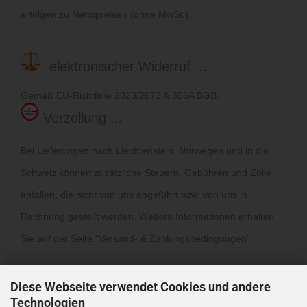
erfolgen zu Nettopreisen (ohne MwSt.).
elektronischer Widerruf ...
Gemäß EU-Richtlinie 2023/2673 § 356A BGB.
Verzollung ...
Bei Lieferungen nach Liechtenstein, Norwegen und in die
Schweiz können zusätzliche Steuern, Gebühren und Zölle
anfallen, die nicht von uns abgeführt bzw. von uns in
Rechnung gestellt werden. Weitere Informationen erhalten
Sie auf der Seite "
Versand- & Zahlungsbedingungen
".
Diese Webseite verwendet Cookies und andere
Technologien