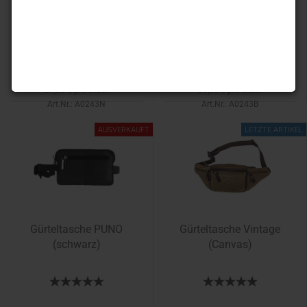
29,00 €
29,00 €
29,00 € pro Stück
29,00 € pro Stück
Art.Nr.: A0243N
Art.Nr.: A0243B
Lieferzeit:
1-2 Tage
AUSVERKAUFT
LETZTE ARTIKEL
Gürteltasche PUNO
Gürteltasche Vintage
(schwarz)
(Canvas)