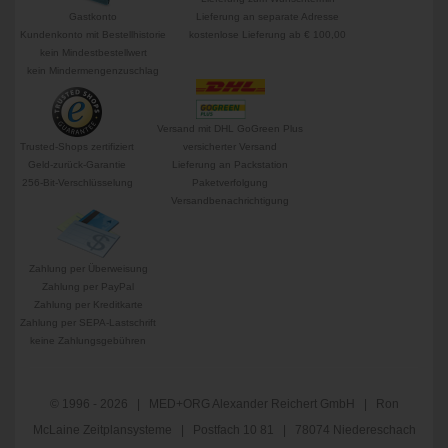
Gastkonto
Lieferung an separate Adresse
Kundenkonto mit Bestellhistorie
kostenlose Lieferung ab € 100,00
kein Mindestbestellwert
kein Mindermengenzuschlag
Versand mit DHL GoGreen Plus
Trusted-Shops zertifiziert
versicherter Versand
Geld-zurück-Garantie
Lieferung an Packstation
256-Bit-Verschlüsselung
Paketverfolgung
Versandbenachrichtigung
Zahlung per Überweisung
Zahlung per PayPal
Zahlung per Kreditkarte
Zahlung per SEPA-Lastschrift
keine Zahlungsgebühren
© 1996 - 2026 | MED+ORG Alexander Reichert GmbH | Ron
McLaine Zeitplansysteme | Postfach 10 81 | 78074 Niedereschach