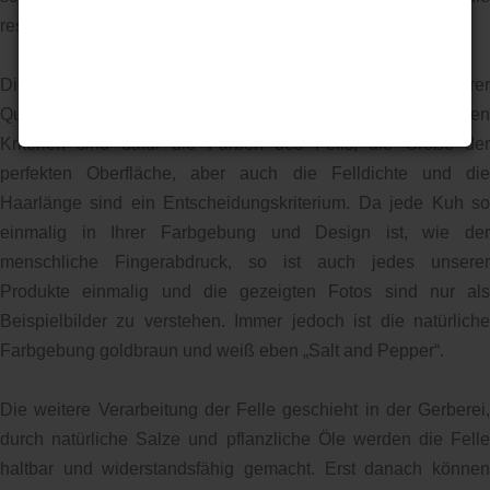
restlichen Häute werden zu Rinderleder weiterverarbeitet.
Diese handverlesenen Felle werden ausschließlich nach ihrer
Qualität und Ihrem Aussehen ausgesucht. Die maßgeblichen
Kriterien sind dafür die Farben des Fells, die Größe der
perfekten Oberfläche, aber auch die Felldichte und die
Haarlänge sind ein Entscheidungskriterium. Da jede Kuh so
einmalig in Ihrer Farbgebung und Design ist, wie der
menschliche Fingerabdruck, so ist auch jedes unserer
Produkte einmalig und die gezeigten Fotos sind nur als
Beispielbilder zu verstehen. Immer jedoch ist die natürliche
Farbgebung goldbraun und weiß eben „Salt and Pepper“.
Die weitere Verarbeitung der Felle geschieht in der Gerberei,
durch natürliche Salze und pflanzliche Öle werden die Felle
haltbar und widerstandsfähig gemacht. Erst danach können