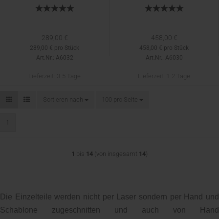
289,00 €
458,00 €
289,00 € pro Stück
458,00 € pro Stück
Art.Nr.: A6032
Art.Nr.: A6030
Lieferzeit:
3-5 Tage
Lieferzeit:
1-2 Tage
Sortieren nach
Sortieren nach
100 pro Seite
pro Seite
1
1
bis
14
(von insgesamt
14
)
Die Einzelteile werden nicht per Laser sondern per Hand und
Schablone zugeschnitten und auch von Hand