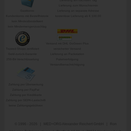
Lieferung am nächsten Tag
Lieferung zum Wunschtermin
Gastkonto
Lieferung an separate Adresse
Kundenkonto mit Bestellhistorie
kostenlose Lieferung ab € 100,00
kein Mindestbestellwert
kein Mindermengenzuschlag
Versand mit DHL GoGreen Plus
Trusted-Shops zertifiziert
versicherter Versand
Geld-zurück-Garantie
Lieferung an Packstation
256-Bit-Verschlüsselung
Paketverfolgung
Versandbenachrichtigung
Zahlung per Überweisung
Zahlung per PayPal
Zahlung per Kreditkarte
Zahlung per SEPA-Lastschrift
keine Zahlungsgebühren
© 1996 - 2026 | MED+ORG Alexander Reichert GmbH | Ron