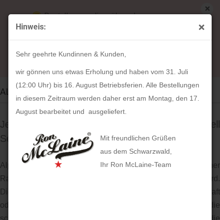
Bestellungen die während unserer
Hinweis:
Betriebsferien (31. Juli ab 12:00 Uhr bis 16.
August) aufgegeben werden, werden ab Montag,
Sehr geehrte Kundinnen & Kunden,
17. August bearbeitet und versendet.
wir gönnen uns etwas Erholung und haben vom 31. Juli
(12:00 Uhr) bis 16. August Betriebsferien. Alle Bestellungen
ALPENLEDER | Kuhfell.
in diesem Zeitraum werden daher erst am Montag, den 17.
August bearbeitet und ausgeliefert.
Jedes Teil ein liebevolles Unikat… Die Kuhfell
Serie.
Mit freundlichen Grüßen
aus dem Schwarzwald,
Ihr Ron McLaine-Team
Alpenleder verwendet ausschließlich natürliche Felle, einer
Rasse, die hier in der Region als Fleckvieh bezeichnet wird.
Diese Kuh Felle sind ein „Abfallprodukt“ der Landwirtschaft
oder Lebensmittelindustrie. Allerdings werden von uns nur die
schönsten und wertvollsten Häute von Hand ausgesucht, die