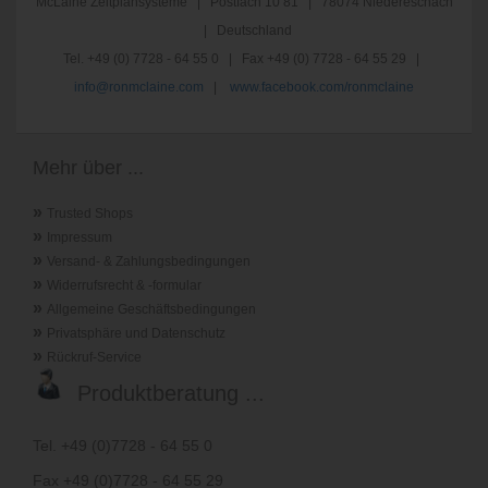
McLaine Zeitplansysteme | Postfach 10 81 | 78074 Niedereschach
| Deutschland
Tel. +49 (0) 7728 - 64 55 0 | Fax +49 (0) 7728 - 64 55 29 |
info@ronmclaine.com
|
www.facebook.com/ronmclaine
Mehr über ...
»
Trusted Shops
»
Impressum
»
Versand- & Zahlungsbedingungen
»
Widerrufsrecht & -formular
»
Allgemeine Geschäftsbedingungen
»
Privatsphäre und Datenschutz
»
Rückruf-Service
Produktberatung ...
Tel. +49 (0)7728 - 64 55 0
Fax +49 (0)7728 - 64 55 29