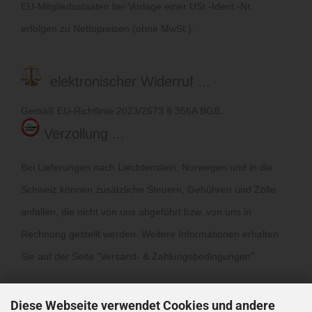
EU-Mitgliedsstaaten bei Vorlage einer USt.-Ident.-Nr.
erfolgen zu Nettopreisen (ohne MwSt.).
elektronischer Widerruf ...
Gemäß EU-Richtlinie 2023/2673 § 356A BGB.
Verzollung ...
Bei Lieferungen nach Liechtenstein, Norwegen und in die
Schweiz können zusätzliche Steuern, Gebühren und Zölle
anfallen, die nicht von uns abgeführt bzw. von uns in
Rechnung gestellt werden. Weitere Informationen erhalten
Sie auf der Seite "
Versand- & Zahlungsbedingungen
".
Diese Webseite verwendet Cookies und andere