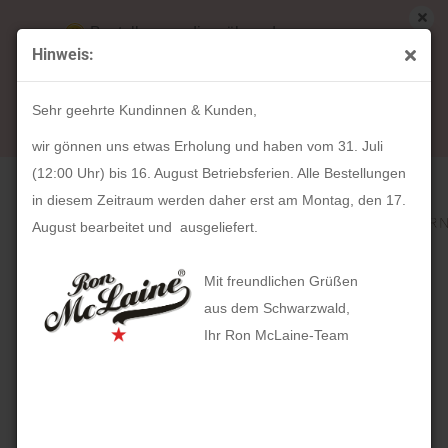
Bestellungen die während unserer
Hinweis:
Betriebsferien (31. Juli ab 12:00 Uhr bis 16.
« Erster
« zurück
weiter »
Letzter »
August) aufgegeben werden, werden ab Montag,
182
Artikel in dieser Kategorie
Sehr geehrte Kundinnen & Kunden,
17. August bearbeitet und versendet.
HOLZKERN Allegro (Walnuss / Silber)
wir gönnen uns etwas Erholung und haben vom 31. Juli
(12:00 Uhr) bis 16. August Betriebsferien. Alle Bestellungen
in diesem Zeitraum werden daher erst am Montag, den 17.
August bearbeitet und ausgeliefert.
Mit freundlichen Grüßen
aus dem Schwarzwald,
Ihr Ron McLaine-Team