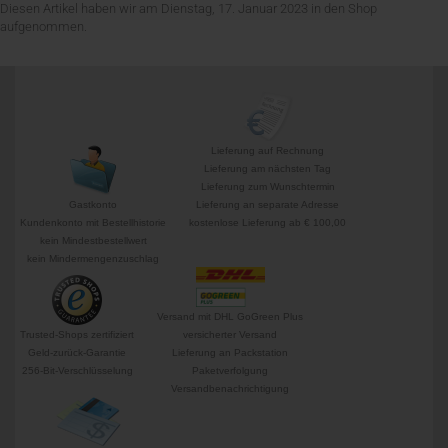
Diesen Artikel haben wir am Dienstag, 17. Januar 2023 in den Shop
aufgenommen.
Lieferung auf Rechnung
Lieferung am nächsten Tag
Lieferung zum Wunschtermin
Gastkonto
Lieferung an separate Adresse
Kundenkonto mit Bestellhistorie
kostenlose Lieferung ab € 100,00
kein Mindestbestellwert
kein Mindermengenzuschlag
Versand mit DHL GoGreen Plus
Trusted-Shops zertifiziert
versicherter Versand
Geld-zurück-Garantie
Lieferung an Packstation
256-Bit-Verschlüsselung
Paketverfolgung
Versandbenachrichtigung