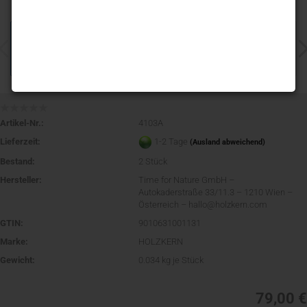
Artikel-Nr.:
4103A
Lieferzeit:
1-2 Tage
(Ausland abweichend)
Bestand:
2
Stück
Hersteller:
Time for Nature GmbH –
Autokaderstraße 33/11.3 – 1210 Wien –
Österreich – hallo@holzkern.com
GTIN:
9010631001131
Marke:
HOLZKERN
Gewicht:
0.034
kg je Stück
79,00 €