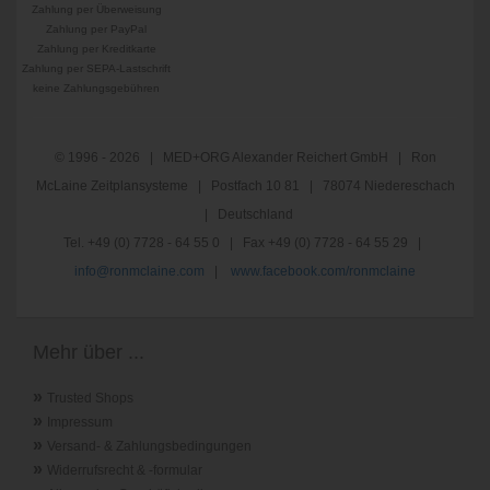
Zahlung per Überweisung
Zahlung per PayPal
Zahlung per Kreditkarte
Zahlung per SEPA-Lastschrift
keine Zahlungsgebühren
© 1996 - 2026 | MED+ORG Alexander Reichert GmbH | Ron
McLaine Zeitplansysteme | Postfach 10 81 | 78074 Niedereschach
| Deutschland
Tel. +49 (0) 7728 - 64 55 0 | Fax +49 (0) 7728 - 64 55 29 |
info@ronmclaine.com
|
www.facebook.com/ronmclaine
Mehr über ...
»
Trusted Shops
»
Impressum
»
Versand- & Zahlungsbedingungen
»
Widerrufsrecht & -formular