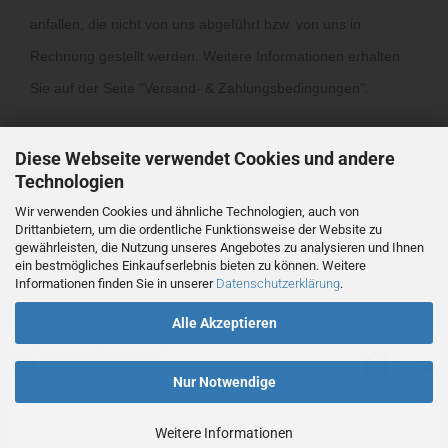
anfallen, die nicht von uns abgeführt bzw. von uns in
Rechnung gestellt werden. Weitere Informationen erhalten
Sie auf der Seite "
Versand- & Zahlungsbedingungen
".
Diese Webseite verwendet Cookies und andere
Technologien
Wir verwenden Cookies und ähnliche Technologien, auch von
Drittanbietern, um die ordentliche Funktionsweise der Website zu
Vertrag widerrufen
gewährleisten, die Nutzung unseres Angebotes zu analysieren und Ihnen
ein bestmögliches Einkaufserlebnis bieten zu können. Weitere
Informationen finden Sie in unserer
Datenschutzerklärung
.
Webshop
by Gambio.de © 2026
Alle Akzeptieren
Ausgewählte Top-Bewertungen für www.ronmclaine.com
23.07.26
▼
Schnelle Lieferung.Ware
Nur Notwendige
wird noch geprüft
Weitere Informationen