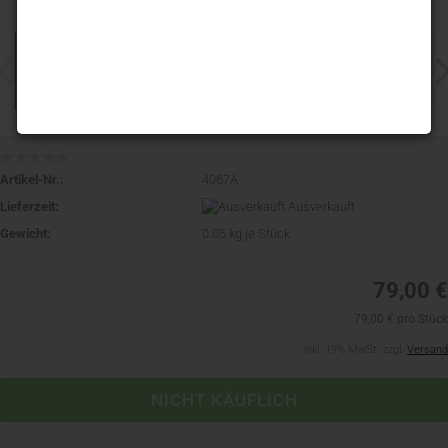
Artikel-Nr.:
4067A
Lieferzeit:
Ausverkauft
Gewicht:
0.05
kg je Stück
79,00 €
79,00 € pro Stück
inkl. 19% MwSt. zzgl.
Versand