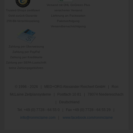
Versand mit DHL GoGreen Plus
Trusted-Shops zertifiziert
versicherter Versand
Geld-zurück-Garantie
Lieferung an Packstation
256-Bit-Verschlüsselung
Paketverfolgung
Versandbenachrichtigung
Zahlung per Überweisung
Zahlung per PayPal
Zahlung per Kreditkarte
Zahlung per SEPA-Lastschrift
keine Zahlungsgebühren
© 1996 - 2026 | MED+ORG Alexander Reichert GmbH | Ron
McLaine Zeitplansysteme | Postfach 10 81 | 78074 Niedereschach
| Deutschland
Tel. +49 (0) 7728 - 64 55 0 | Fax +49 (0) 7728 - 64 55 29 |
info@ronmclaine.com
|
www.facebook.com/ronmclaine