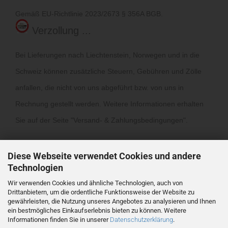
Gemäß EU-Richtlinie 2023/2673 § 356A BGB.
Verzollung ...
Bei Lieferungen nach Liechtenstein, Norwegen und in die
Schweiz können zusätzliche Steuern, Gebühren und Zölle
anfallen, die nicht von uns abgeführt bzw. von uns in
Rechnung gestellt werden. Weitere Informationen erhalten
Sie auf der Seite "
Versand- & Zahlungsbedingungen
".
Diese Webseite verwendet Cookies und andere
Technologien
Wir verwenden Cookies und ähnliche Technologien, auch von
Drittanbietern, um die ordentliche Funktionsweise der Website zu
Vertrag widerrufen
gewährleisten, die Nutzung unseres Angebotes zu analysieren und Ihnen
ein bestmögliches Einkaufserlebnis bieten zu können. Weitere
Informationen finden Sie in unserer
Datenschutzerklärung
.