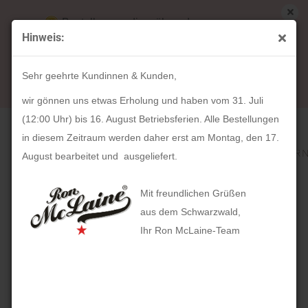
Bestellungen die während unserer
Hinweis:
Betriebsferien (31. Juli ab 12:00 Uhr bis 16.
« Erster
« zurück
weiter »
Letzter »
August) aufgegeben werden, werden ab Montag,
181
Artikel in dieser Kategorie
Sehr geehrte Kundinnen & Kunden,
17. August bearbeitet und versendet.
HOLZKERN Symphonie (Walnussholz / Gold)
wir gönnen uns etwas Erholung und haben vom 31. Juli
(12:00 Uhr) bis 16. August Betriebsferien. Alle Bestellungen
in diesem Zeitraum werden daher erst am Montag, den 17.
August bearbeitet und ausgeliefert.
Mit freundlichen Grüßen
aus dem Schwarzwald,
Ihr Ron McLaine-Team