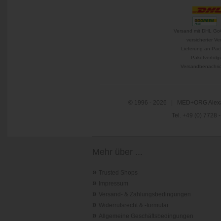
Versand mit DHL Go
versicherter Ve
Lieferung an Pac
Paketverfolg
Versandbenachric
© 1996 - 2026 | MED+ORG Alexa
Tel. +49 (0) 7728
Mehr über ...
»
Trusted Shops
»
Impressum
»
Versand- & Zahlungsbedingungen
»
Widerrufsrecht & -formular
»
Allgemeine Geschäftsbedingungen