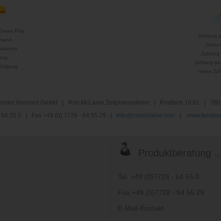
Green Plus
Zahlung 
rsand
Zahlun
kstation
Zahlung 
ung
Zahlung per
htigung
keine Za
nder Reichert GmbH | Ron McLaine Zeitplansysteme | Postfach 10 81 | 780
 - 64 55 0 | Fax +49 (0) 7728 - 64 55 29 |
info@ronmclaine.com
|
www.faceboo
Produktberatung ..
Tel. +49 (0)7728 - 64 55 0
Fax +49 (0)7728 - 64 55 29
E-Mail-Kontakt