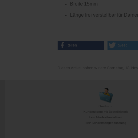
Breite 15mm
Länge frei verstellbar für Da
teilen
tweet
Diesen Artikel haben wir am Samstag, 13. N
Gastkonto
Kundenkonto mit Bestellhistorie
kein Mindestbestellwert
kein Mindermengenzuschlag