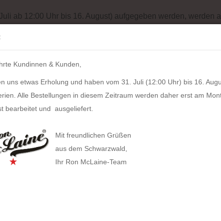
Batterieentsorgung
Garantiebedingungen
Impressum
Site
 Juli ab 12:00 Uhr bis 16. August) aufgegeben werden, werden a
Suche...
:
IH
hrte Kundinnen & Kunden,
LZKERN
SACHER
WINDROSE
PULL UP CASE
ALPEN
n uns etwas Erholung und haben vom 31. Juli (12:00 Uhr) bis 16. Augu
»
 Damen
HOLZKERN Staccato (Marmorholz / Grau)
erien. Alle Bestellungen in diesem Zeitraum werden daher erst am Mon
181
Artikel in dieser Kategorie
t bearbeitet und ausgeliefert.
HOLZ
HAN anzeigen
/ Gra
Mit freundlichen Grüßen
Allison Smart-Box plus
aus dem Schwarzwald,
Artikel
Ihr Ron McLaine-Team
Allison Smart-Box
Covers
Businesstaschen
Lieferz
Allison Smart-Organizer
Geldbörsen
Computertaschen
Bestan
Allison Holz-Filz-Set
Tabak
Gürteltaschen
Herstel
Toolbox LOFT
Gürtel
Handtaschen