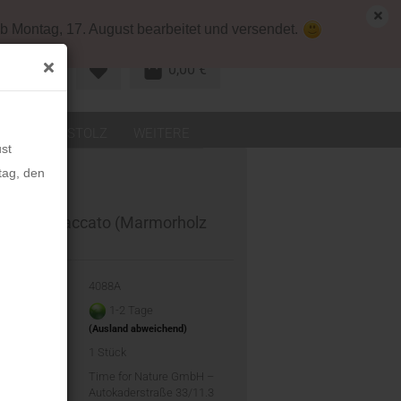
map
Deutschland
Kundenlogin
b Montag, 17. August bearbeitet und versendet.
0,00 €
R KONTO
LEDER
STOLZ
WEITERE
st
tag, den
KERN Staccato (Marmorholz
u)
-Nr.:
4088A
eit:
1-2 Tage
(Ausland abweichend)
d:
1
Stück
ler:
Time for Nature GmbH –
Autokaderstraße 33/11.3