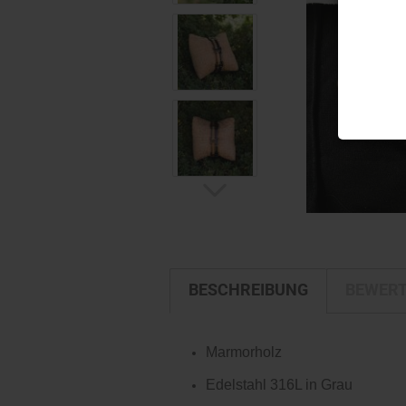
BESCHREIBUNG
BEWER
Marmorholz
Edelstahl 316L in Grau