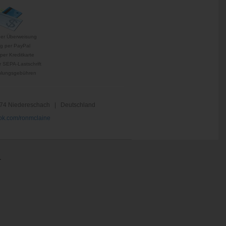
per Überweisung
g per PayPal
per Kreditkarte
 SEPA-Lastschrift
hlungsgebühren
74 Niedereschach | Deutschland
k.com/ronmclaine
.