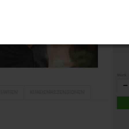
i-LINE
Kamerataschen
GTIN:
DELTA
Kulturbeutel
Marke:
DELTA Silber Edition
Reisetaschen
Gewich
Rucksäcke
Trolleys
Umhängetaschen
Stück:
Stück
TUNGEN
KUNDENREZENSIONEN