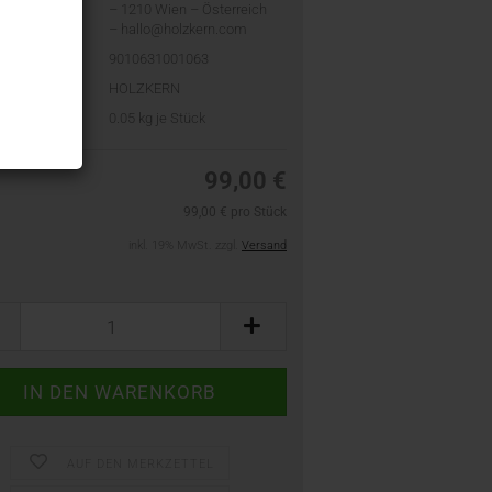
– 1210 Wien – Österreich
– hallo@holzkern.com
9010631001063
HOLZKERN
t:
0.05
kg je Stück
99,00 €
99,00 € pro Stück
inkl. 19% MwSt. zzgl.
Versand
AUF DEN MERKZETTEL