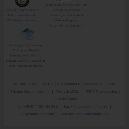
Versand mit DHL GoGreen Plus
Trusted-Shops zertifiziert
versicherter Versand
Geld-zurück-Garantie
Lieferung an Packstation
256-Bit-Verschlüsselung
Paketverfolgung
Versandbenachrichtigung
Zahlung per Überweisung
Zahlung per PayPal
Zahlung per Kreditkarte
Zahlung per SEPA-Lastschrift
keine Zahlungsgebühren
© 1996 - 2026 | MED+ORG Alexander Reichert GmbH | Ron
McLaine Zeitplansysteme | Postfach 10 81 | 78074 Niedereschach
| Deutschland
Tel. +49 (0) 7728 - 64 55 0 | Fax +49 (0) 7728 - 64 55 29 |
info@ronmclaine.com
|
www.facebook.com/ronmclaine