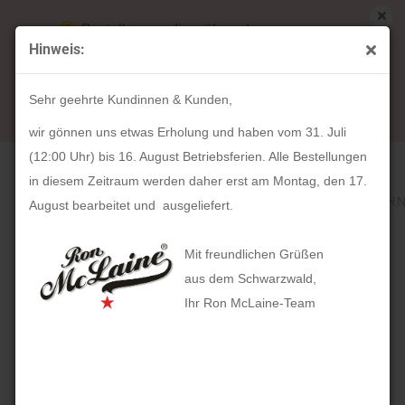
Bestellungen die während unserer
Hinweis:
Betriebsferien (31. Juli ab 12:00 Uhr bis 16.
« Erster
« zurück
weiter »
Letzter »
August) aufgegeben werden, werden ab Montag,
182
Artikel in dieser Kategorie
Sehr geehrte Kundinnen & Kunden,
17. August bearbeitet und versendet.
HOLZKERN Capriccio (Olivenholz / Silber)
wir gönnen uns etwas Erholung und haben vom 31. Juli
(12:00 Uhr) bis 16. August Betriebsferien. Alle Bestellungen
in diesem Zeitraum werden daher erst am Montag, den 17.
August bearbeitet und ausgeliefert.
Mit freundlichen Grüßen
aus dem Schwarzwald,
Ihr Ron McLaine-Team