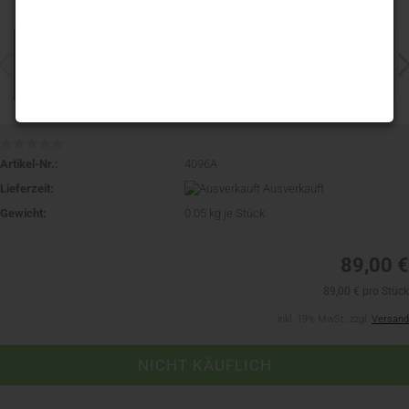
Artikel-Nr.:
4096A
Lieferzeit:
Ausverkauft
Gewicht:
0.05
kg je Stück
89,00 €
89,00 € pro Stück
inkl. 19% MwSt. zzgl.
Versand