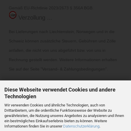
Gemäß EU-Richtlinie 2023/2673 § 356A BGB.
Verzollung ...
Bei Lieferungen nach Liechtenstein, Norwegen und in die
Schweiz können zusätzliche Steuern, Gebühren und Zölle
anfallen, die nicht von uns abgeführt bzw. von uns in
Rechnung gestellt werden. Weitere Informationen erhalten
Sie auf der Seite "
Versand- & Zahlungsbedingungen
".
Diese Webseite verwendet Cookies und andere
Technologien
Wir verwenden Cookies und ähnliche Technologien, auch von
Drittanbietern, um die ordentliche Funktionsweise der Website zu
Vertrag widerrufen
gewährleisten, die Nutzung unseres Angebotes zu analysieren und Ihnen
ein bestmögliches Einkaufserlebnis bieten zu können. Weitere
Informationen finden Sie in unserer
Datenschutzerklärung
.