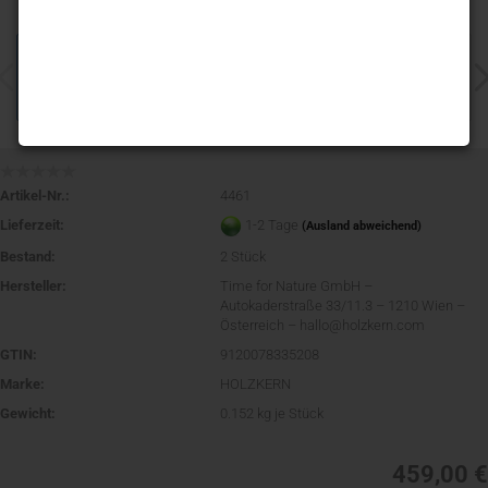
Artikel-Nr.:
4461
Lieferzeit:
1-2 Tage
(Ausland abweichend)
Bestand:
2
Stück
Hersteller:
Time for Nature GmbH –
Autokaderstraße 33/11.3 – 1210 Wien –
Österreich – hallo@holzkern.com
GTIN:
9120078335208
Marke:
HOLZKERN
Gewicht:
0.152
kg je Stück
459,00 €