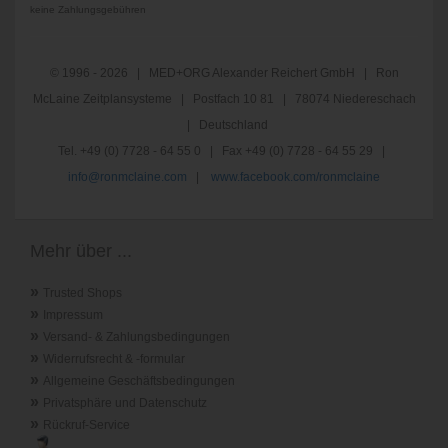
keine Zahlungsgebühren
© 1996 - 2026 | MED+ORG Alexander Reichert GmbH | Ron
McLaine Zeitplansysteme | Postfach 10 81 | 78074 Niedereschach
| Deutschland
Tel. +49 (0) 7728 - 64 55 0 | Fax +49 (0) 7728 - 64 55 29 |
info@ronmclaine.com
|
www.facebook.com/ronmclaine
Mehr über ...
»
Trusted Shops
»
Impressum
»
Versand- & Zahlungsbedingungen
»
Widerrufsrecht & -formular
»
Allgemeine Geschäftsbedingungen
»
Privatsphäre und Datenschutz
»
Rückruf-Service