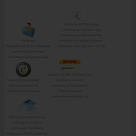
Lieferung auf Rechnung
Lieferung am nächsten Tag
Lieferung zum Wunschtermin
Gastkonto
Lieferung an separate Adresse
Kundenkonto mit Bestellhistorie
kostenlose Lieferung ab € 100,00
kein Mindestbestellwert
kein Mindermengenzuschlag
Versand mit DHL GoGreen Plus
Trusted-Shops zertifiziert
versicherter Versand
Geld-zurück-Garantie
Lieferung an Packstation
256-Bit-Verschlüsselung
Paketverfolgung
Versandbenachrichtigung
Zahlung per Überweisung
Zahlung per PayPal
Zahlung per Kreditkarte
Zahlung per SEPA-Lastschrift