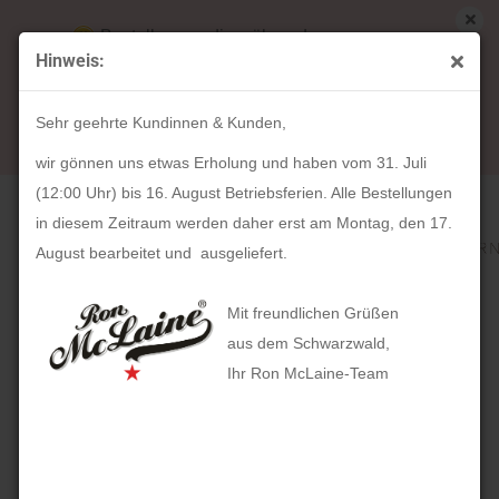
Bestellungen die während unserer
Hinweis:
Betriebsferien (31. Juli ab 12:00 Uhr bis 16.
« Erster
« zurück
weiter »
Letzter »
August) aufgegeben werden, werden ab Montag,
306
Artikel in dieser Kategorie
Sehr geehrte Kundinnen & Kunden,
17. August bearbeitet und versendet.
HOLZKERN Titlis (43mm)
wir gönnen uns etwas Erholung und haben vom 31. Juli
(12:00 Uhr) bis 16. August Betriebsferien. Alle Bestellungen
in diesem Zeitraum werden daher erst am Montag, den 17.
August bearbeitet und ausgeliefert.
Mit freundlichen Grüßen
aus dem Schwarzwald,
Ihr Ron McLaine-Team