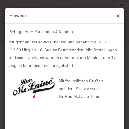
Bestellungen die während unserer
Hinweis:
Betriebsferien (31. Juli ab 12:00 Uhr bis 16.
« Erster
« zurück
weiter »
August) aufgegeben werden, werden ab Montag,
306
Artikel in dieser Kategorie
Sehr geehrte Kundinnen & Kunden,
17. August bearbeitet und versendet.
HOLZKERN Fisher (45mm)
wir gönnen uns etwas Erholung und haben vom 31. Juli
(12:00 Uhr) bis 16. August Betriebsferien. Alle Bestellungen
in diesem Zeitraum werden daher erst am Montag, den 17.
August bearbeitet und ausgeliefert.
Mit freundlichen Grüßen
aus dem Schwarzwald,
Ihr Ron McLaine-Team