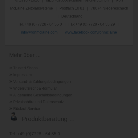
© 1996 - 2026 | MED+ORG Alexander Reichert GmbH | Ron
McLaine Zeitplansysteme | Postfach 10 81 | 78074 Niedereschach
| Deutschland
Tel. +49 (0) 7728 - 64 55 0 | Fax +49 (0) 7728 - 64 55 29 |
info@ronmclaine.com
|
www.facebook.com/ronmclaine
Mehr über ...
»
Trusted Shops
»
Impressum
»
Versand- & Zahlungsbedingungen
»
Widerrufsrecht & -formular
»
Allgemeine Geschäftsbedingungen
»
Privatsphäre und Datenschutz
»
Rückruf-Service
Produktberatung ...
Tel. +49 (0)7728 - 64 55 0