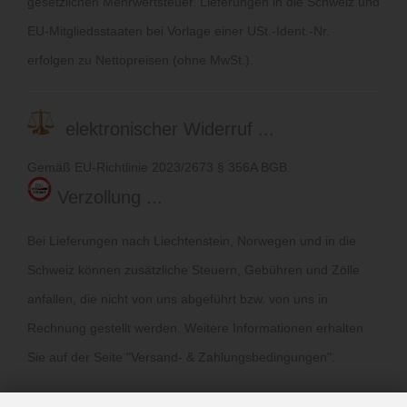
gesetzlichen Mehrwertsteuer. Lieferungen in die Schweiz und
EU-Mitgliedsstaaten bei Vorlage einer USt.-Ident.-Nr.
erfolgen zu Nettopreisen (ohne MwSt.).
elektronischer Widerruf ...
Gemäß EU-Richtlinie 2023/2673 § 356A BGB.
Verzollung ...
Bei Lieferungen nach Liechtenstein, Norwegen und in die
Schweiz können zusätzliche Steuern, Gebühren und Zölle
anfallen, die nicht von uns abgeführt bzw. von uns in
Rechnung gestellt werden. Weitere Informationen erhalten
Sie auf der Seite "
Versand- & Zahlungsbedingungen
".