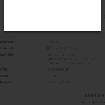
Artikel-Nr.:
HK0633
Lieferzeit:
Ausverkauft
Hersteller:
Time for Nature GmbH –
Autokaderstraße 33/11.3 – 1210 Wien –
Österreich – hallo@holzkern.com
GTIN:
9120078339435
Marke:
HOLZKERN
Gewicht:
0.165
kg je Stück
649,00 €
649,00 € pro Stück