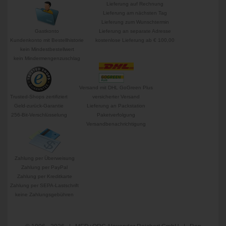
Lieferung auf Rechnung
Lieferung am nächsten Tag
Lieferung zum Wunschtermin
Gastkonto
Lieferung an separate Adresse
Kundenkonto mit Bestellhistorie
kostenlose Lieferung ab € 100,00
kein Mindestbestellwert
kein Mindermengenzuschlag
Versand mit DHL GoGreen Plus
Trusted-Shops zertifiziert
versicherter Versand
Geld-zurück-Garantie
Lieferung an Packstation
256-Bit-Verschlüsselung
Paketverfolgung
Versandbenachrichtigung
Zahlung per Überweisung
Zahlung per PayPal
Zahlung per Kreditkarte
Zahlung per SEPA-Lastschrift
keine Zahlungsgebühren