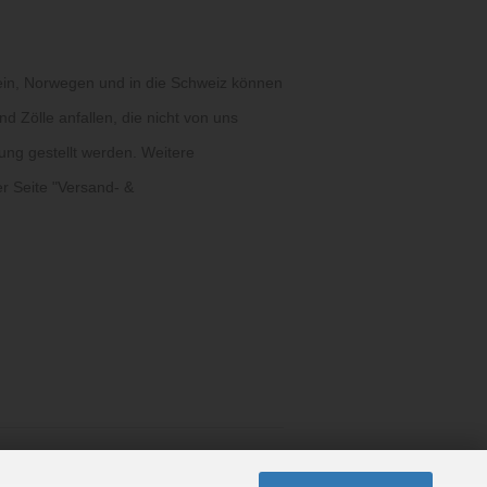
ein, Norwegen und in die Schweiz können
d Zölle anfallen, die nicht von uns
ung gestellt werden. Weitere
r Seite "
Versand- &