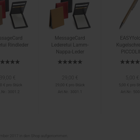
ssageCard
MessageCard
EASYfold
tui Rindleder
Lederetui Lamm-
Kugelschre
Nappa-Leder
PICCOLI
39,00 €
29,00 €
5,00 €
0 € pro Stück
29,00 € pro Stück
5,00 € pro S
t.Nr.: 3001.2
Art.Nr.: 3001.1
Art.Nr.: 50
zember 2017 in den Shop aufgenommen.