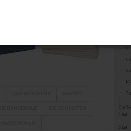
Gewich
i-LINE
Kamerataschen
DELTA
Schrif
Kulturbeutel
Be
DELTA Silber Edition
Reisetaschen
Bo
Rucksäcke
Co
Trolleys
Ga
Umhängetaschen
Ga
Ma
E
DAS GESCHENK
DAS SET
Ty
Staffe
DIE BANDEROLE
DIE SCHRIFTEN
1 Set
REZENSIONEN
2 Set