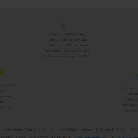
Lieferung auf Rechnung
Lieferung am nächsten Tag
Lieferung zum Wunschtermin
Lieferung an separate Adresse
kostenlose Lieferung ab € 100,00
Green Plus
Zahlung 
rsand
Zahlun
kstation
Zahlung 
ung
Zahlung per
htigung
keine Za
nder Reichert GmbH | Ron McLaine Zeitplansysteme | Postfach 10 81 | 780