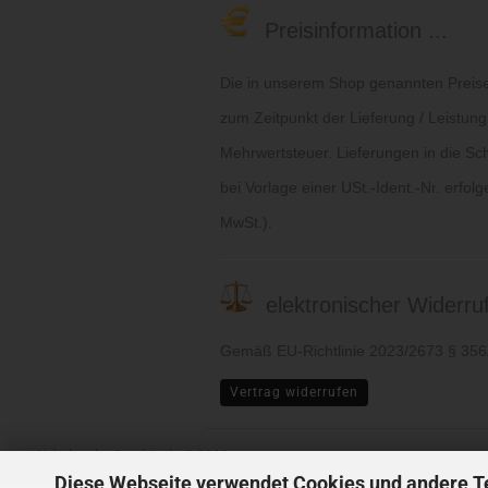
Preisinformation ...
Die in unserem Shop genannten Preise 
zum Zeitpunkt der Lieferung / Leistung
Mehrwertsteuer. Lieferungen in die Sc
bei Vorlage einer USt.-Ident.-Nr. erfol
MwSt.).
elektronischer Widerruf 
Gemäß EU-Richtlinie 2023/2673 § 35
Vertrag widerrufen
Webshop
by Gambio.de © 2026
Diese Webseite verwendet Cookies und andere T