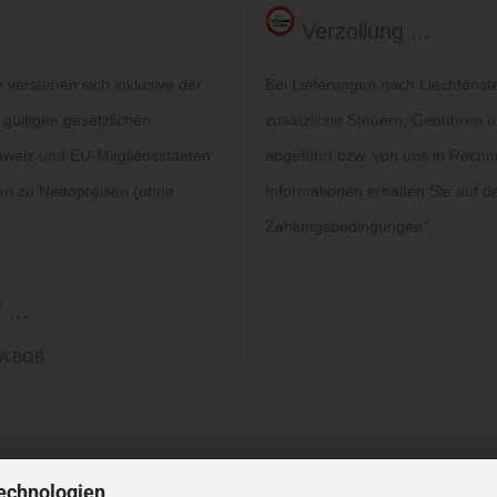
Verzollung ...
verstehen sich inklusive der
Bei Lieferungen nach Liechtenst
 gültigen gesetzlichen
zusätzliche Steuern, Gebühren un
hweiz und EU-Mitgliedsstaaten
abgeführt bzw. von uns in Rechn
gen zu Nettopreisen (ohne
Informationen erhalten Sie auf de
Zahlungsbedingungen
".
...
6A BGB.
echnologien