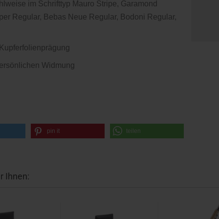
lweise im Schrifttyp Mauro Stripe, Garamond
er Regular, Bebas Neue Regular, Bodoni Regular,
Kupferfolienprägung
 persönlichen Widmung
pin it
teilen
r Ihnen: