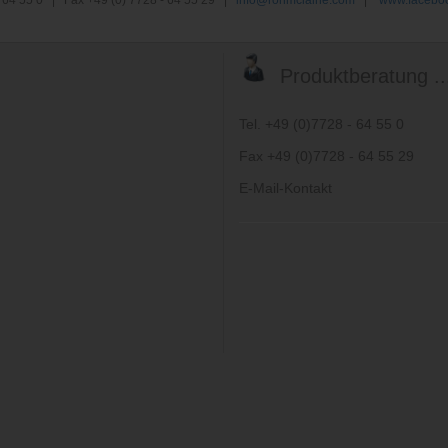
 - 64 55 0 | Fax +49 (0) 7728 - 64 55 29 |
info@ronmclaine.com
|
www.faceboo
Produktberatung ..
Tel. +49 (0)7728 - 64 55 0
Fax +49 (0)7728 - 64 55 29
E-Mail-Kontakt