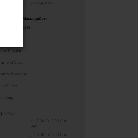
t:
0.35
kg je Set
tarten STOLZ MessageCard:
bas Neue Regular
doni Regular
pper Regular
ramond Caps
ramond Regular
uro Stripe
po Upright
lpreise
je 42,00 € (42,00 € pro
Set)
je 40,00 € (40,00 € pro