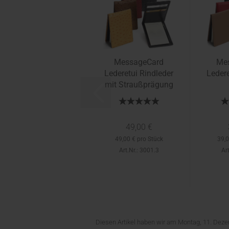
MessageCard
Me
Lederetui Rindleder
Ledere
mit Straußprägung
49,00 €
49,00 € pro Stück
39,0
Art.Nr.: 3001.3
Ar
Diesen Artikel haben wir am Montag, 11. De