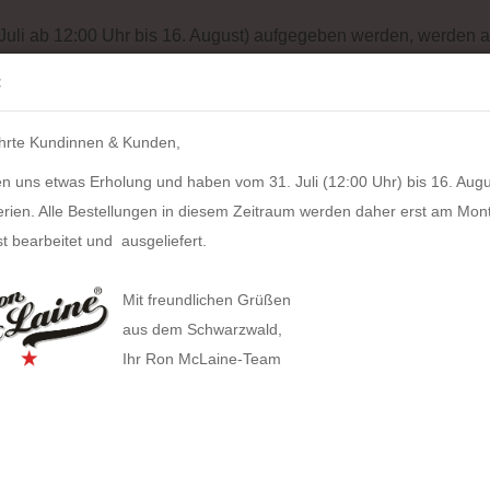
Batterieentsorgung
Garantiebedingungen
Impressum
Site
 Juli ab 12:00 Uhr bis 16. August) aufgegeben werden, werden a
Suche...
:
IH
hrte Kundinnen & Kunden,
LZKERN
SACHER
WINDROSE
PULL UP CASE
ALPEN
n uns etwas Erholung und haben vom 31. Juli (12:00 Uhr) bis 16. Augu
TOLZ MessageCard (liniert)
erien. Alle Bestellungen in diesem Zeitraum werden daher erst am Mon
8
Artikel in dieser Kategorie
t bearbeitet und ausgeliefert.
STOL
HAN anzeigen
Mit freundlichen Grüßen
Allison Smart-Box plus
Artikel
aus dem Schwarzwald,
Lieferz
Ihr Ron McLaine-Team
Allison Smart-Box
Covers
Businesstaschen
Herstel
Allison Smart-Organizer
Geldbörsen
Computertaschen
Allison Holz-Filz-Set
Tabak
Gürteltaschen
Toolbox LOFT
Gürtel
Handtaschen