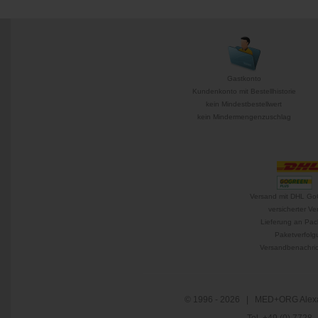
Gastkonto
Kundenkonto mit Bestellhistorie
kein Mindestbestellwert
kein Mindermengenzuschlag
Versand mit DHL Go
versicherter Ve
Lieferung an Pac
Paketverfolg
Versandbenachric
© 1996 - 2026 | MED+ORG Alexa