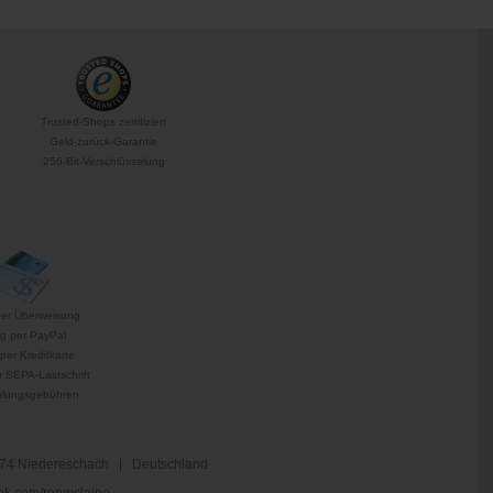
Trusted-Shops zertifiziert
Geld-zurück-Garantie
256-Bit-Verschlüsselung
per Überweisung
g per PayPal
per Kreditkarte
 SEPA-Lastschrift
hlungsgebühren
74 Niedereschach | Deutschland