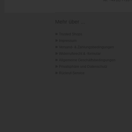
Tel. +49 (0) 7728
Mehr über ...
»
Trusted Shops
»
Impressum
»
Versand- & Zahlungsbedingungen
»
Widerrufsrecht & -formular
»
Allgemeine Geschäftsbedingungen
»
Privatsphäre und Datenschutz
»
Rückruf-Service