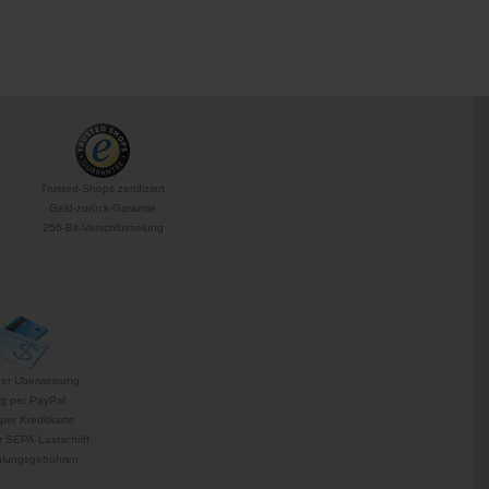
Trusted-Shops zertifiziert
Geld-zurück-Garantie
256-Bit-Verschlüsselung
per Überweisung
g per PayPal
per Kreditkarte
 SEPA-Lastschrift
hlungsgebühren