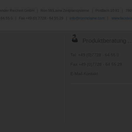
nder Reichert GmbH | Ron McLaine Zeitplansysteme | Postfach 10 81 | 780
 - 64 55 0 | Fax +49 (0) 7728 - 64 55 29 |
info@ronmclaine.com
|
www.faceboo
Produktberatung ..
Tel. +49 (0)7728 - 64 55 0
Fax +49 (0)7728 - 64 55 29
E-Mail-Kontakt