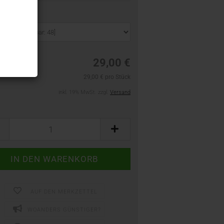
arbe:
29,00 €
29,00 € pro Stück
inkl. 19% MwSt. zzgl.
Versand
AUF DEN MERKZETTEL
WOANDERS GÜNSTIGER?