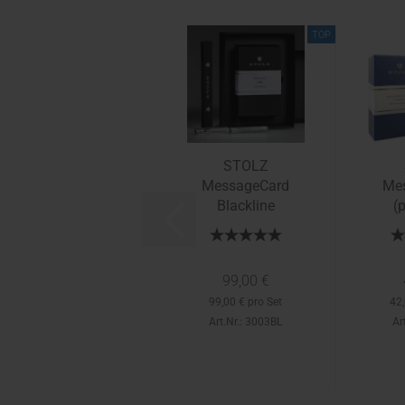
TOP
STOLZ
MessageCard
Me
Blackline
(
99,00 €
99,00 € pro Set
42,
Art.Nr.: 3003BL
Ar