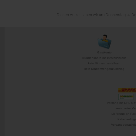
Diesen Artikel haben wir am Donnerstag, 4.
Gastkonto
Kundenkonto mit Bestellhistorie
kein Mindestbestellwert
kein Mindermengenzuschlag
Versand mit DHL Go
versicherter Ve
Lieferung an Pac
Paketverfolg
Versandbenachric