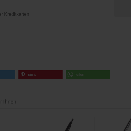
er Kreditkarten
pin it
teilen
r Ihnen: