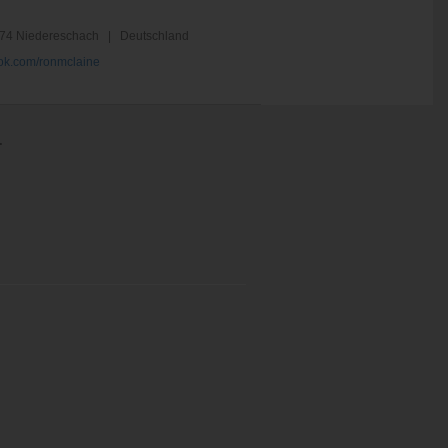
74 Niedereschach | Deutschland
k.com/ronmclaine
.