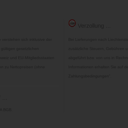
Verzollung ...
verstehen sich inklusive der
Bei Lieferungen nach Liechtenst
 gültigen gesetzlichen
zusätzliche Steuern, Gebühren un
hweiz und EU-Mitgliedsstaaten
abgeführt bzw. von uns in Rechn
gen zu Nettopreisen (ohne
Informationen erhalten Sie auf de
Zahlungsbedingungen
".
...
6A BGB.