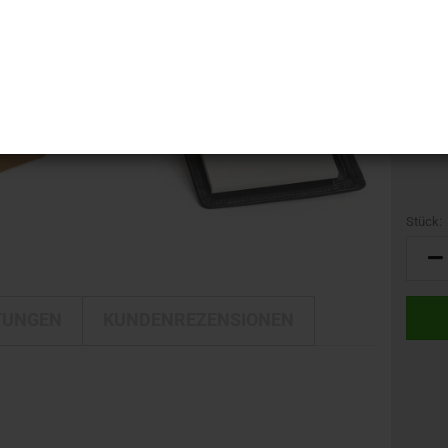
i-LINE
Lederf
Kamerataschen
DELTA
Kulturbeutel
DELTA Silber Edition
Reisetaschen
Rucksäcke
Trolleys
Umhängetaschen
Stück:
Stück
TUNGEN
KUNDENREZENSIONEN