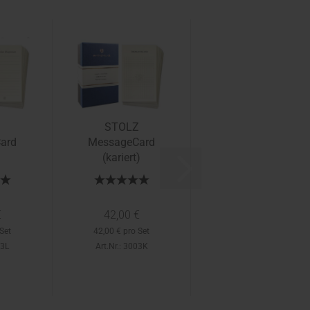
Z
STOLZ
ard
MessageCard
)
(kariert)
€
42,00 €
Set
42,00 € pro Set
03L
Art.Nr.: 3003K