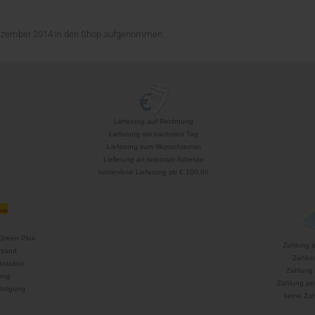
 Dezember 2014 in den Shop aufgenommen.
Lieferung auf Rechnung
Lieferung am nächsten Tag
Lieferung zum Wunschtermin
Lieferung an separate Adresse
kostenlose Lieferung ab € 100,00
Green Plus
Zahlung 
rsand
Zahlun
kstation
Zahlung 
ung
Zahlung per
htigung
keine Za