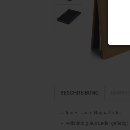
BESCHREIBUNG
BEWER
feines Lamm-Nappa-Leder
vollständig aus Leder gefertigt