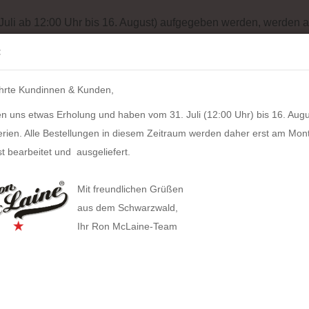
Batterieentsorgung
Garantiebedingungen
Impressum
Site
 Juli ab 12:00 Uhr bis 16. August) aufgegeben werden, werden a
Suche...
:
IH
hrte Kundinnen & Kunden,
LZKERN
SACHER
WINDROSE
PULL UP CASE
ALPEN
n uns etwas Erholung und haben vom 31. Juli (12:00 Uhr) bis 16. Augu
»
MessageCard Lederetui Lamm-Nappa-Leder
erien. Alle Bestellungen in diesem Zeitraum werden daher erst am Mon
25
Artikel in dieser Kategorie
t bearbeitet und ausgeliefert.
Mess
HAN anzeigen
Napp
Mit freundlichen Grüßen
Allison Smart-Box plus
aus dem Schwarzwald,
Artikel
Ihr Ron McLaine-Team
Allison Smart-Box
Covers
Businesstaschen
Lieferz
Allison Smart-Organizer
Geldbörsen
Computertaschen
Bestan
Allison Holz-Filz-Set
Tabak
Gürteltaschen
Gewich
Toolbox LOFT
Gürtel
Handtaschen