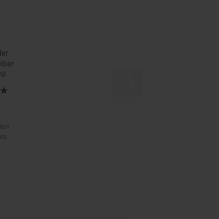
er
iber
NI
tück
04S