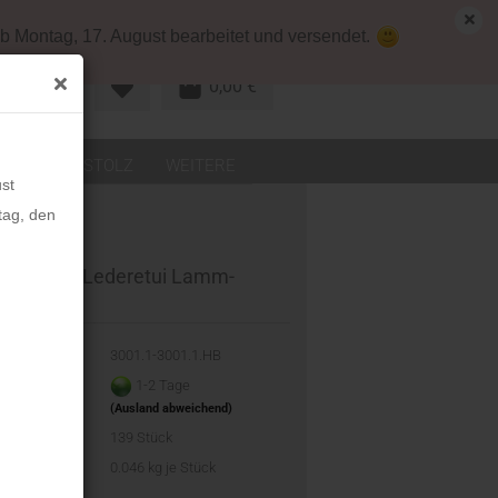
map
Deutschland
Kundenlogin
b Montag, 17. August bearbeitet und versendet.
0,00 €
R KONTO
LEDER
STOLZ
WEITERE
st
tag, den
ageCard Lederetui Lamm-
a-Leder
-Nr.:
3001.1-3001.1.HB
eit:
1-2 Tage
(Ausland abweichend)
d:
139
Stück
t:
0.046
kg je Stück