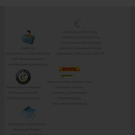
Lieferung auf Rechnung
Lieferung am nächsten Tag
Lieferung zum Wunschtermin
Gastkonto
Lieferung an separate Adresse
Kundenkonto mit Bestellhistorie
kostenlose Lieferung ab € 100,00
kein Mindestbestellwert
kein Mindermengenzuschlag
Versand mit DHL GoGreen Plus
Trusted-Shops zertifiziert
versicherter Versand
Geld-zurück-Garantie
Lieferung an Packstation
256-Bit-Verschlüsselung
Paketverfolgung
Versandbenachrichtigung
Zahlung per Überweisung
Zahlung per PayPal
Zahlung per Kreditkarte