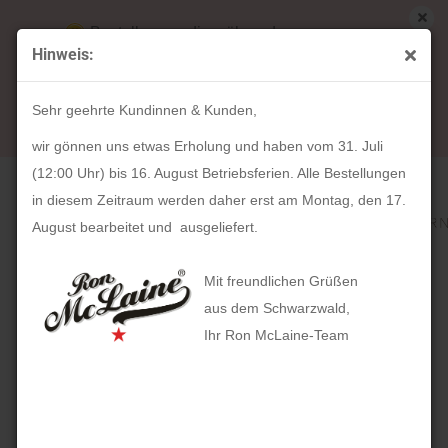
Bestellungen die während unserer
Hinweis:
Betriebsferien (31. Juli ab 12:00 Uhr bis 16.
« Erster
« zurück
weiter »
Letzter »
August) aufgegeben werden, werden ab Montag,
306
Artikel in dieser Kategorie
Sehr geehrte Kundinnen & Kunden,
17. August bearbeitet und versendet.
HOLZKERN Langkawi (43mm)
wir gönnen uns etwas Erholung und haben vom 31. Juli
(12:00 Uhr) bis 16. August Betriebsferien. Alle Bestellungen
in diesem Zeitraum werden daher erst am Montag, den 17.
August bearbeitet und ausgeliefert.
Mit freundlichen Grüßen
aus dem Schwarzwald,
Ihr Ron McLaine-Team