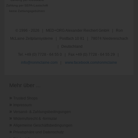
Zahlung per SEPA-Lastschrift
keine Zahlungsgebühren
© 1996 - 2026 | MED+ORG Alexander Reichert GmbH | Ron
McLaine Zeitplansysteme | Postfach 10 81 | 78074 Niedereschach
| Deutschland
Tel. +49 (0) 7728 - 64 55 0 | Fax +49 (0) 7728 - 64 55 29 |
info@ronmclaine.com
|
www.facebook.com/ronmclaine
Mehr über ...
»
Trusted Shops
»
Impressum
»
Versand- & Zahlungsbedingungen
»
Widerrufsrecht & -formular
»
Allgemeine Geschäftsbedingungen
»
Privatsphäre und Datenschutz