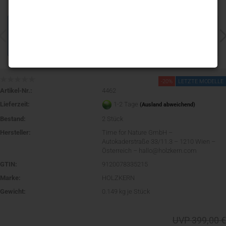
-20%
LETZTE MODELLE
Artikel-Nr.:
4462
Lieferzeit:
1-2 Tage
(Ausland abweichend)
Bestand:
2
Stück
Hersteller:
Time for Nature GmbH –
Autokaderstraße 33/11.3 – 1210 Wien –
Österreich – hallo@holzkern.com
GTIN:
9120078335215
Marke:
HOLZKERN
Gewicht:
0.149
kg je Stück
UVP 399,00 €