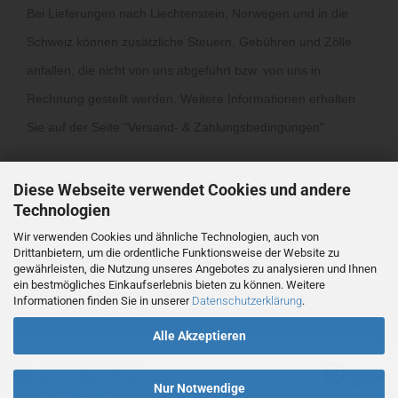
Bei Lieferungen nach Liechtenstein, Norwegen und in die
Schweiz können zusätzliche Steuern, Gebühren und Zölle
anfallen, die nicht von uns abgeführt bzw. von uns in
Rechnung gestellt werden. Weitere Informationen erhalten
Sie auf der Seite "
Versand- & Zahlungsbedingungen
".
Diese Webseite verwendet Cookies und andere
Technologien
Wir verwenden Cookies und ähnliche Technologien, auch von
Drittanbietern, um die ordentliche Funktionsweise der Website zu
Vertrag widerrufen
gewährleisten, die Nutzung unseres Angebotes zu analysieren und Ihnen
ein bestmögliches Einkaufserlebnis bieten zu können. Weitere
Informationen finden Sie in unserer
Datenschutzerklärung
.
Webshop
by Gambio.de © 2026
Alle Akzeptieren
Ausgewählte Top-Bewertungen für www.ronmclaine.com
23.07.26
▼
Schnelle Lieferung.Ware
Nur Notwendige
wird noch geprüft