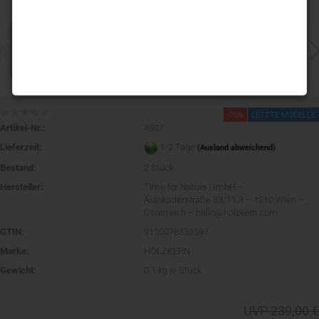
-20%
LETZTE MODELLE
Artikel-Nr.:
4307
Lieferzeit:
1-2 Tage
(Ausland abweichend)
Bestand:
2
Stück
Hersteller:
Time for Nature GmbH –
Autokaderstraße 33/11.3 – 1210 Wien –
Österreich – hallo@holzkern.com
GTIN:
9120078333587
Marke:
HOLZKERN
Gewicht:
0.1
kg je Stück
UVP 239,00 €