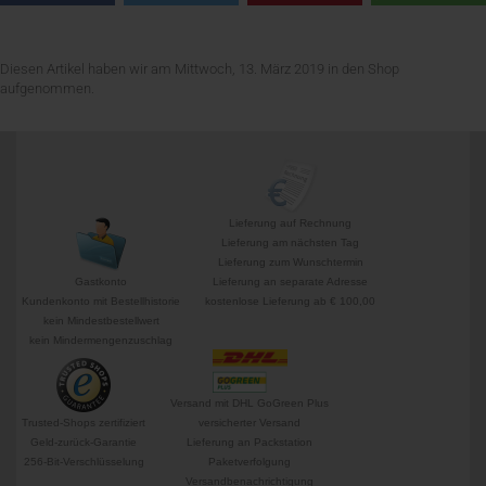
Diesen Artikel haben wir am Mittwoch, 13. März 2019 in den Shop
aufgenommen.
Lieferung auf Rechnung
Lieferung am nächsten Tag
Lieferung zum Wunschtermin
Gastkonto
Lieferung an separate Adresse
Kundenkonto mit Bestellhistorie
kostenlose Lieferung ab € 100,00
kein Mindestbestellwert
kein Mindermengenzuschlag
Versand mit DHL GoGreen Plus
Trusted-Shops zertifiziert
versicherter Versand
Geld-zurück-Garantie
Lieferung an Packstation
256-Bit-Verschlüsselung
Paketverfolgung
Versandbenachrichtigung