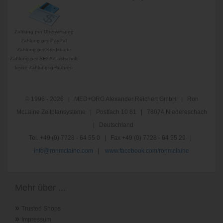
Zahlung per Überweisung
Zahlung per PayPal
Zahlung per Kreditkarte
Zahlung per SEPA-Lastschrift
keine Zahlungsgebühren
© 1996 - 2026 | MED+ORG Alexander Reichert GmbH | Ron
McLaine Zeitplansysteme | Postfach 10 81 | 78074 Niedereschach
| Deutschland
Tel. +49 (0) 7728 - 64 55 0 | Fax +49 (0) 7728 - 64 55 29 |
info@ronmclaine.com
|
www.facebook.com/ronmclaine
Mehr über ...
»
Trusted Shops
»
Impressum