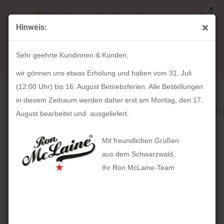
Bestellungen die während unserer
Hinweis:
Betriebsferien (31. Juli ab 12:00 Uhr bis 16.
« Erster
« zurück
weiter »
Letzter »
August) aufgegeben werden, werden ab Montag,
318
Artikel in dieser Kategorie
Sehr geehrte Kundinnen & Kunden,
17. August bearbeitet und versendet.
HOLZKERN Jenolan (40mm)
wir gönnen uns etwas Erholung und haben vom 31. Juli
(12:00 Uhr) bis 16. August Betriebsferien. Alle Bestellungen
in diesem Zeitraum werden daher erst am Montag, den 17.
August bearbeitet und ausgeliefert.
Mit freundlichen Grüßen
aus dem Schwarzwald,
Ihr Ron McLaine-Team