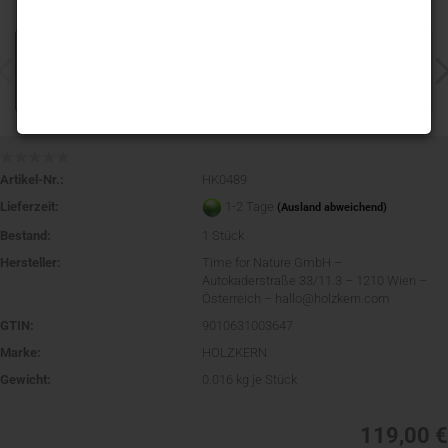
Artikel-Nr.:
HK0489
Lieferzeit:
1-2 Tage
(Ausland abweichend)
Bestand:
1
Stück
Hersteller:
Time for Nature GmbH –
Autokaderstraße 33/11.3 – 1210 Wien –
Österreich – hallo@holzkern.com
GTIN:
9010631003647
Marke:
HOLZKERN
Gewicht:
0.016
kg je Stück
119,00 €