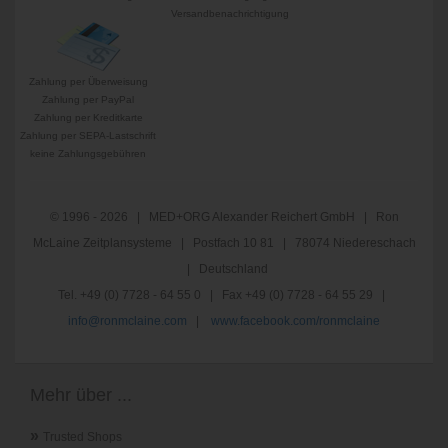
Versandbenachrichtigung
Zahlung per Überweisung
Zahlung per PayPal
Zahlung per Kreditkarte
Zahlung per SEPA-Lastschrift
keine Zahlungsgebühren
© 1996 - 2026 | MED+ORG Alexander Reichert GmbH | Ron
McLaine Zeitplansysteme | Postfach 10 81 | 78074 Niedereschach
| Deutschland
Tel. +49 (0) 7728 - 64 55 0 | Fax +49 (0) 7728 - 64 55 29 |
info@ronmclaine.com
|
www.facebook.com/ronmclaine
Mehr über ...
»
Trusted Shops