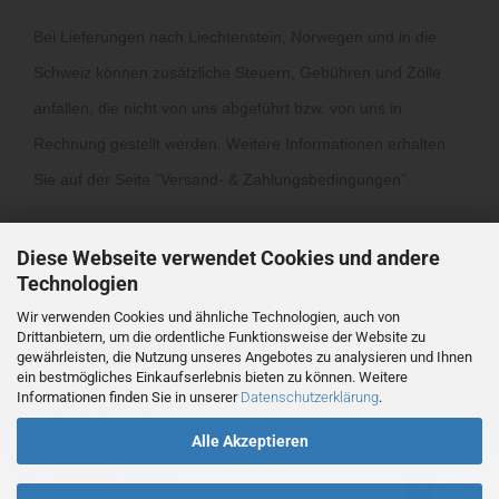
Bei Lieferungen nach Liechtenstein, Norwegen und in die
Schweiz können zusätzliche Steuern, Gebühren und Zölle
anfallen, die nicht von uns abgeführt bzw. von uns in
Rechnung gestellt werden. Weitere Informationen erhalten
Sie auf der Seite "
Versand- & Zahlungsbedingungen
".
Diese Webseite verwendet Cookies und andere
Technologien
Wir verwenden Cookies und ähnliche Technologien, auch von
Drittanbietern, um die ordentliche Funktionsweise der Website zu
Vertrag widerrufen
gewährleisten, die Nutzung unseres Angebotes zu analysieren und Ihnen
ein bestmögliches Einkaufserlebnis bieten zu können. Weitere
Informationen finden Sie in unserer
Datenschutzerklärung
.
Webshop
by Gambio.de © 2026
Alle Akzeptieren
Ausgewählte Top-Bewertungen für www.ronmclaine.com
23.07.26
▼
Schnelle Lieferung.Ware