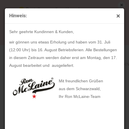
Bestellungen die während unserer
Hinweis:
Betriebsferien (31. Juli ab 12:00 Uhr bis 16.
« Erster
« zurück
weiter »
Letzter »
August) aufgegeben werden, werden ab Montag,
318
Artikel in dieser Kategorie
Sehr geehrte Kundinnen & Kunden,
17. August bearbeitet und versendet.
HOLZKERN Shirin (28mm)
wir gönnen uns etwas Erholung und haben vom 31. Juli
(12:00 Uhr) bis 16. August Betriebsferien. Alle Bestellungen
in diesem Zeitraum werden daher erst am Montag, den 17.
August bearbeitet und ausgeliefert.
Mit freundlichen Grüßen
aus dem Schwarzwald,
Ihr Ron McLaine-Team