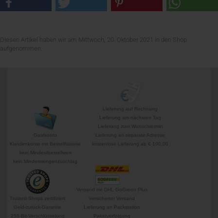
Diesen Artikel haben wir am Mittwoch, 20. Oktober 2021 in den Shop
aufgenommen.
Lieferung auf Rechnung
Lieferung am nächsten Tag
Lieferung zum Wunschtermin
Gastkonto
Lieferung an separate Adresse
Kundenkonto mit Bestellhistorie
kostenlose Lieferung ab € 100,00
kein Mindestbestellwert
kein Mindermengenzuschlag
Versand mit DHL GoGreen Plus
Trusted-Shops zertifiziert
versicherter Versand
Geld-zurück-Garantie
Lieferung an Packstation
256-Bit-Verschlüsselung
Paketverfolgung