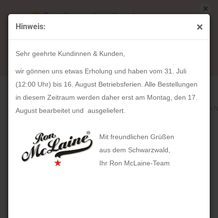
Bestellungen die während unserer
Hinweis:
Betriebsferien (31. Juli ab 12:00 Uhr bis 16.
« Erster
« zurück
weiter »
Letzter »
August) aufgegeben werden, werden ab Montag,
306
Artikel in dieser Kategorie
Sehr geehrte Kundinnen & Kunden,
17. August bearbeitet und versendet.
HOLZKERN Canyon (43mm)
wir gönnen uns etwas Erholung und haben vom 31. Juli
(12:00 Uhr) bis 16. August Betriebsferien. Alle Bestellungen
in diesem Zeitraum werden daher erst am Montag, den 17.
August bearbeitet und ausgeliefert.
Mit freundlichen Grüßen
aus dem Schwarzwald,
Ihr Ron McLaine-Team