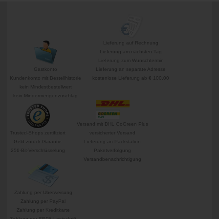
Lieferung auf Rechnung
Lieferung am nächsten Tag
Lieferung zum Wunschtermin
Gastkonto
Lieferung an separate Adresse
Kundenkonto mit Bestellhistorie
kostenlose Lieferung ab € 100,00
kein Mindestbestellwert
kein Mindermengenzuschlag
Versand mit DHL GoGreen Plus
Trusted-Shops zertifiziert
versicherter Versand
Geld-zurück-Garantie
Lieferung an Packstation
256-Bit-Verschlüsselung
Paketverfolgung
Versandbenachrichtigung
Zahlung per Überweisung
Zahlung per PayPal
Zahlung per Kreditkarte
Zahlung per SEPA-Lastschrift