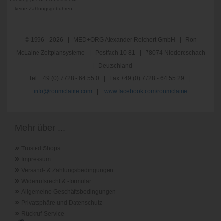
keine Zahlungsgebühren
© 1996 - 2026 | MED+ORG Alexander Reichert GmbH | Ron
McLaine Zeitplansysteme | Postfach 10 81 | 78074 Niedereschach
| Deutschland
Tel. +49 (0) 7728 - 64 55 0 | Fax +49 (0) 7728 - 64 55 29 |
info@ronmclaine.com
|
www.facebook.com/ronmclaine
Mehr über ...
»
Trusted Shops
»
Impressum
»
Versand- & Zahlungsbedingungen
»
Widerrufsrecht & -formular
»
Allgemeine Geschäftsbedingungen
»
Privatsphäre und Datenschutz
»
Rückruf-Service