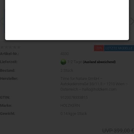
-20%
LETZTE MODELLE
Artikel-Nr.:
4330
Lieferzeit:
1-2 Tage
(Ausland abweichend)
Bestand:
2
Stück
Hersteller:
Time for Nature GmbH –
Autokaderstraße 33/11.3 – 1210 Wien –
Österreich – hallo@holzkern.com
GTIN:
9120078333815
Marke:
HOLZKERN
Gewicht:
0.14
kg je Stück
UVP 399,00 €