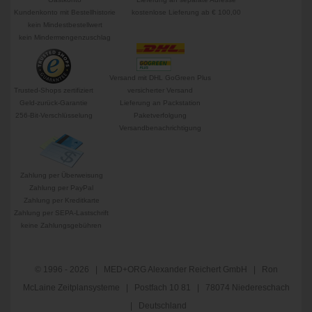
Kundenkonto mit Bestellhistorie
kostenlose Lieferung ab € 100,00
kein Mindestbestellwert
kein Mindermengenzuschlag
Versand mit DHL GoGreen Plus
Trusted-Shops zertifiziert
versicherter Versand
Geld-zurück-Garantie
Lieferung an Packstation
256-Bit-Verschlüsselung
Paketverfolgung
Versandbenachrichtigung
Zahlung per Überweisung
Zahlung per PayPal
Zahlung per Kreditkarte
Zahlung per SEPA-Lastschrift
keine Zahlungsgebühren
© 1996 - 2026 | MED+ORG Alexander Reichert GmbH | Ron
McLaine Zeitplansysteme | Postfach 10 81 | 78074 Niedereschach
| Deutschland