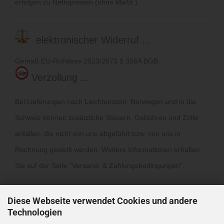
erfolgen zu Nettopreisen (ohne MwSt.).
elektronischer Widerruf ...
Gemäß EU-Richtlinie 2023/2673 § 356A BGB.
Verzollung ...
Bei Lieferungen nach Liechtenstein, Norwegen und in die
Schweiz können zusätzliche Steuern, Gebühren und Zölle
anfallen, die nicht von uns abgeführt bzw. von uns in
Rechnung gestellt werden. Weitere Informationen erhalten
Sie auf der Seite "
Versand- & Zahlungsbedingungen
".
Diese Webseite verwendet Cookies und andere
Technologien