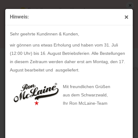
Bestellungen die während unserer
Hinweis:
Betriebsferien (31. Juli ab 12:00 Uhr bis 16.
« Erster
« zurück
weiter »
Letzter »
August) aufgegeben werden, werden ab Montag,
318
Artikel in dieser Kategorie
Sehr geehrte Kundinnen & Kunden,
17. August bearbeitet und versendet.
HOLZKERN Wolkennacht (38mm)
wir gönnen uns etwas Erholung und haben vom 31. Juli
(12:00 Uhr) bis 16. August Betriebsferien. Alle Bestellungen
in diesem Zeitraum werden daher erst am Montag, den 17.
August bearbeitet und ausgeliefert.
Mit freundlichen Grüßen
aus dem Schwarzwald,
Ihr Ron McLaine-Team