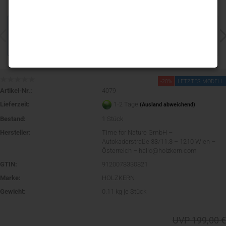
-20%
LETZTES MODELL
Artikel-Nr.:
4079
Lieferzeit:
1-2 Tage
(Ausland abweichend)
Bestand:
1
Stück
Hersteller:
Time for Nature GmbH –
Autokaderstraße 33/11.3 – 1210 Wien –
Österreich – hallo@holzkern.com
GTIN:
9120078330821
Marke:
HOLZKERN
Gewicht:
0.11
kg je Stück
UVP 199,00 €