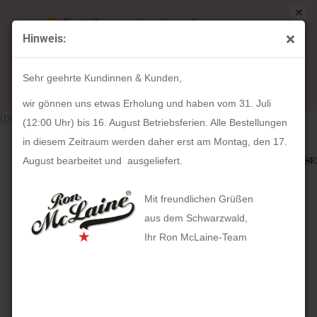
Bestellungen die während unserer
Hinweis:
Betriebsferien (31. Juli ab 12:00 Uhr bis 16.
weiter »
Letzter »
August) aufgegeben werden, werden ab Montag,
33
Artikel in dieser Kategorie
Sehr geehrte Kundinnen & Kunden,
17. August bearbeitet und versendet.
Uhrenbeweger Noblesse für 1 Uhr Lederimitat Veloursamt
wir gönnen uns etwas Erholung und haben vom 31. Juli
(petrol)
(12:00 Uhr) bis 16. August Betriebsferien. Alle Bestellungen
in diesem Zeitraum werden daher erst am Montag, den 17.
August bearbeitet und ausgeliefert.
Mit freundlichen Grüßen
aus dem Schwarzwald,
Ihr Ron McLaine-Team