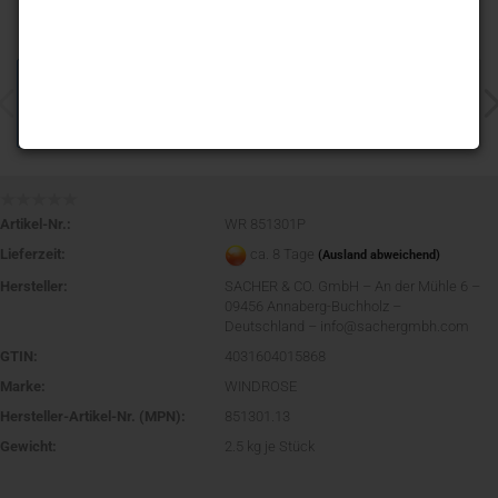
Artikel-Nr.:
WR 851301P
Lieferzeit:
ca. 8 Tage
(Ausland abweichend)
Hersteller:
SACHER & CO. GmbH – An der Mühle 6 –
09456 Annaberg-Buchholz –
Deutschland – info@sachergmbh.com
GTIN:
4031604015868
Marke:
WINDROSE
Hersteller-Artikel-Nr. (MPN):
851301.13
Gewicht:
2.5
kg je Stück