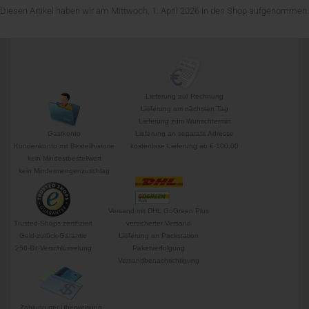
Diesen Artikel haben wir am Mittwoch, 1. April 2026 in den Shop aufgenommen.
Lieferung auf Rechnung
Lieferung am nächsten Tag
Lieferung zum Wunschtermin
Gastkonto
Lieferung an separate Adresse
Kundenkonto mit Bestellhistorie
kostenlose Lieferung ab € 100,00
kein Mindestbestellwert
kein Mindermengenzuschlag
Versand mit DHL GoGreen Plus
Trusted-Shops zertifiziert
versicherter Versand
Geld-zurück-Garantie
Lieferung an Packstation
256-Bit-Verschlüsselung
Paketverfolgung
Versandbenachrichtigung
Zahlung per Überweisung