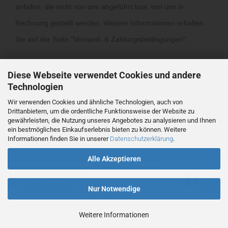
anfallen, die nicht von uns abgeführt bzw. von uns in
Rechnung gestellt werden. Weitere Informationen erhalten
Sie auf der Seite "
Versand- & Zahlungsbedingungen
".
Diese Webseite verwendet Cookies und andere
Technologien
Wir verwenden Cookies und ähnliche Technologien, auch von
Drittanbietern, um die ordentliche Funktionsweise der Website zu
Vertrag widerrufen
gewährleisten, die Nutzung unseres Angebotes zu analysieren und Ihnen
ein bestmögliches Einkaufserlebnis bieten zu können. Weitere
Informationen finden Sie in unserer
Datenschutzerklärung
.
Webshop
by Gambio.de © 2026
Alle Akzeptieren
Ausgewählte Top-Bewertungen für www.ronmclaine.com
23.07.26
▼
Schnelle Lieferung.Ware
Nur Notwendige
wird noch geprüft
Weitere Informationen