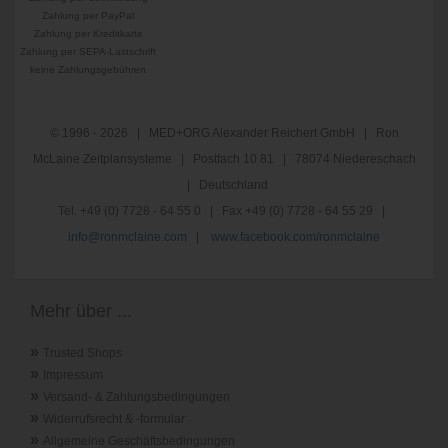
Zahlung per PayPal
Zahlung per Kreditkarte
Zahlung per SEPA-Lastschrift
keine Zahlungsgebühren
© 1996 - 2026 | MED+ORG Alexander Reichert GmbH | Ron
McLaine Zeitplansysteme | Postfach 10 81 | 78074 Niedereschach
| Deutschland
Tel. +49 (0) 7728 - 64 55 0 | Fax +49 (0) 7728 - 64 55 29 |
info@ronmclaine.com
|
www.facebook.com/ronmclaine
Mehr über ...
»
Trusted Shops
»
Impressum
»
Versand- & Zahlungsbedingungen
»
Widerrufsrecht & -formular
»
Allgemeine Geschäftsbedingungen