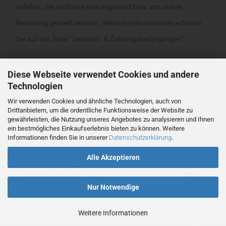
anfallen, die nicht von uns abgeführt bzw. von uns in
Rechnung gestellt werden. Weitere Informationen erhalten
Sie auf der Seite "
Versand- & Zahlungsbedingungen
".
Diese Webseite verwendet Cookies und andere
Technologien
Wir verwenden Cookies und ähnliche Technologien, auch von
Drittanbietern, um die ordentliche Funktionsweise der Website zu
Vertrag widerrufen
gewährleisten, die Nutzung unseres Angebotes zu analysieren und Ihnen
ein bestmögliches Einkaufserlebnis bieten zu können. Weitere
Informationen finden Sie in unserer
Datenschutzerklärung
.
Webshop
by Gambio.de © 2026
Alle Akzeptieren
Ausgewählte Top-Bewertungen für www.ronmclaine.com
23.07.26
▼
Schnelle Lieferung.Ware
Nur Notwendige
wird noch geprüft
Weitere Informationen