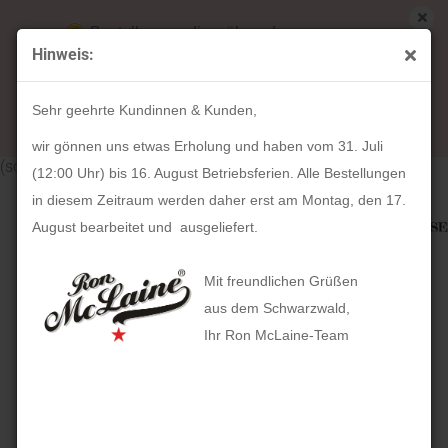
Bestellungen die während unserer
Hinweis:
Betriebsferien (31. Juli ab 12:00 Uhr bis 16.
weiter »
Letzter »
August) aufgegeben werden, werden ab Montag,
33
Artikel in dieser Kategorie
Sehr geehrte Kundinnen & Kunden,
17. August bearbeitet und versendet.
Uhrenbeweger Ambiance für 1 Uhr Echtleder Holzfurnier
wir gönnen uns etwas Erholung und haben vom 31. Juli
(schwarz)
(12:00 Uhr) bis 16. August Betriebsferien. Alle Bestellungen
in diesem Zeitraum werden daher erst am Montag, den 17.
August bearbeitet und ausgeliefert.
Mit freundlichen Grüßen
aus dem Schwarzwald,
Ihr Ron McLaine-Team