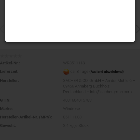
Artikel-Nr.:
WR851111S
Lieferzeit:
ca. 8 Tage
(Ausland abweichend)
Hersteller:
SACHER & CO. GmbH – An der Mühle 6 –
09456 Annaberg-Buchholz –
Deutschland – info@sachergmbh.com
GTIN:
4031604015783
Marke:
Windrose
Hersteller-Artikel-Nr. (MPN):
851111.08
Gewicht:
2.4
kg je Stück