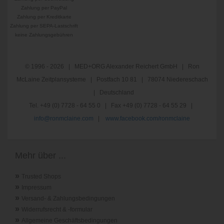
Zahlung per PayPal
Zahlung per Kreditkarte
Zahlung per SEPA-Lastschrift
keine Zahlungsgebühren
© 1996 - 2026 | MED+ORG Alexander Reichert GmbH | Ron
McLaine Zeitplansysteme | Postfach 10 81 | 78074 Niedereschach
| Deutschland
Tel. +49 (0) 7728 - 64 55 0 | Fax +49 (0) 7728 - 64 55 29 |
info@ronmclaine.com
|
www.facebook.com/ronmclaine
Mehr über ...
»
Trusted Shops
»
Impressum
»
Versand- & Zahlungsbedingungen
»
Widerrufsrecht & -formular
»
Allgemeine Geschäftsbedingungen