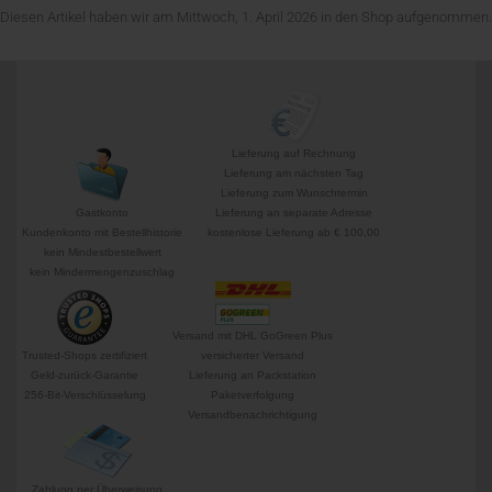
Diesen Artikel haben wir am Mittwoch, 1. April 2026 in den Shop aufgenommen.
Lieferung auf Rechnung
Lieferung am nächsten Tag
Lieferung zum Wunschtermin
Gastkonto
Lieferung an separate Adresse
Kundenkonto mit Bestellhistorie
kostenlose Lieferung ab € 100,00
kein Mindestbestellwert
kein Mindermengenzuschlag
Versand mit DHL GoGreen Plus
Trusted-Shops zertifiziert
versicherter Versand
Geld-zurück-Garantie
Lieferung an Packstation
256-Bit-Verschlüsselung
Paketverfolgung
Versandbenachrichtigung
Zahlung per Überweisung