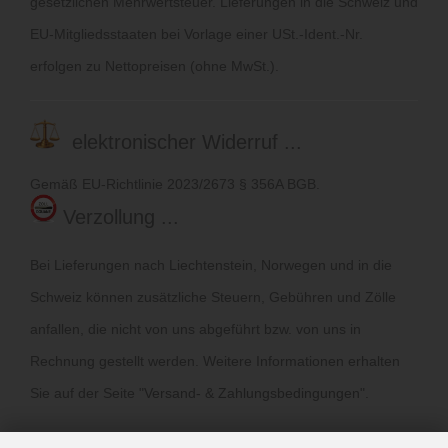
gesetzlichen Mehrwertsteuer. Lieferungen in die Schweiz und
EU-Mitgliedsstaaten bei Vorlage einer USt.-Ident.-Nr.
erfolgen zu Nettopreisen (ohne MwSt.).
elektronischer Widerruf ...
Gemäß EU-Richtlinie 2023/2673 § 356A BGB.
Verzollung ...
Bei Lieferungen nach Liechtenstein, Norwegen und in die
Schweiz können zusätzliche Steuern, Gebühren und Zölle
anfallen, die nicht von uns abgeführt bzw. von uns in
Rechnung gestellt werden. Weitere Informationen erhalten
Sie auf der Seite "
Versand- & Zahlungsbedingungen
".