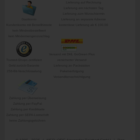
Lieferung auf Rechnung
Lieferung am nächsten Tag
Lieferung zum Wunschtermin
Gastkonto
Lieferung an separate Adresse
Kundenkonto mit Bestellhistorie
kostenlose Lieferung ab € 100,00
kein Mindestbestellwert
kein Mindermengenzuschlag
Versand mit DHL GoGreen Plus
Trusted-Shops zertifiziert
versicherter Versand
Geld-zurück-Garantie
Lieferung an Packstation
256-Bit-Verschlüsselung
Paketverfolgung
Versandbenachrichtigung
Zahlung per Überweisung
Zahlung per PayPal
Zahlung per Kreditkarte
Zahlung per SEPA-Lastschrift
keine Zahlungsgebühren