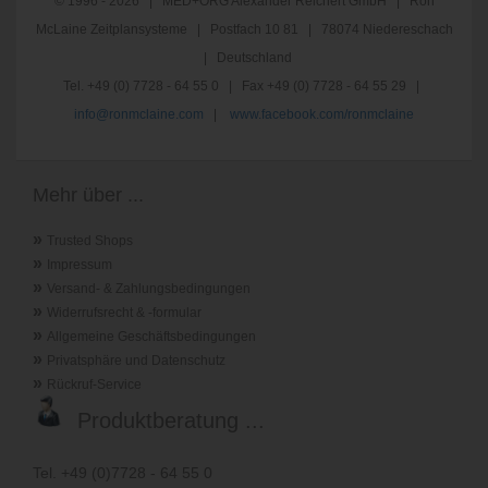
© 1996 - 2026 | MED+ORG Alexander Reichert GmbH | Ron
McLaine Zeitplansysteme | Postfach 10 81 | 78074 Niedereschach
| Deutschland
Tel. +49 (0) 7728 - 64 55 0 | Fax +49 (0) 7728 - 64 55 29 |
info@ronmclaine.com
|
www.facebook.com/ronmclaine
Mehr über ...
»
Trusted Shops
»
Impressum
»
Versand- & Zahlungsbedingungen
»
Widerrufsrecht & -formular
»
Allgemeine Geschäftsbedingungen
»
Privatsphäre und Datenschutz
»
Rückruf-Service
Produktberatung ...
Tel. +49 (0)7728 - 64 55 0