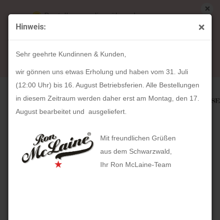
Bestellungen die während unserer
Hinweis:
Betriebsferien (31. Juli ab 12:00 Uhr bis 16.
« Erster
« zurück
August) aufgegeben werden, werden ab Montag,
4
Artikel in dieser Kategorie
Sehr geehrte Kundinnen & Kunden,
17. August bearbeitet und versendet.
Schmuckkassette Charmbox Merino Lederimitat (schwarz)
wir gönnen uns etwas Erholung und haben vom 31. Juli
(12:00 Uhr) bis 16. August Betriebsferien. Alle Bestellungen
in diesem Zeitraum werden daher erst am Montag, den 17.
August bearbeitet und ausgeliefert.
Mit freundlichen Grüßen
aus dem Schwarzwald,
Ihr Ron McLaine-Team