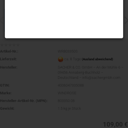
Artikel-Nr.:
WR803350S
Lieferzeit:
ca. 8 Tage
(Ausland abweichend)
Hersteller:
SACHER & CO. GmbH – An der Mühle 6 –
09456 Annaberg-Buchholz –
Deutschland – info@sachergmbh.com
GTIN:
4006047335088
Marke:
WINDROSE
Hersteller-Artikel-Nr. (MPN):
803350.08
Gewicht:
1.5
kg je Stück
109,00 €