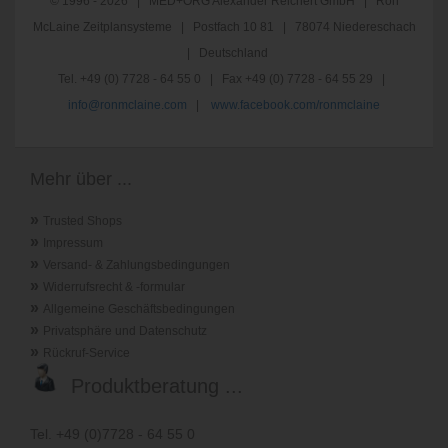
© 1996 - 2026 | MED+ORG Alexander Reichert GmbH | Ron
McLaine Zeitplansysteme | Postfach 10 81 | 78074 Niedereschach
| Deutschland
Tel. +49 (0) 7728 - 64 55 0 | Fax +49 (0) 7728 - 64 55 29 |
info@ronmclaine.com
|
www.facebook.com/ronmclaine
Mehr über ...
»
Trusted Shops
»
Impressum
»
Versand- & Zahlungsbedingungen
»
Widerrufsrecht & -formular
»
Allgemeine Geschäftsbedingungen
»
Privatsphäre und Datenschutz
»
Rückruf-Service
Produktberatung ...
Tel. +49 (0)7728 - 64 55 0