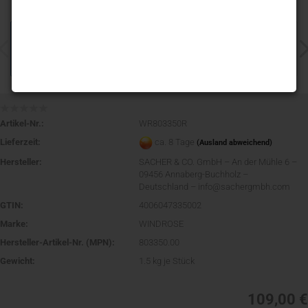
Artikel-Nr.:
WR803350R
Lieferzeit:
ca. 8 Tage
(Ausland abweichend)
Hersteller:
SACHER & CO. GmbH – An der Mühle 6 –
09456 Annaberg-Buchholz –
Deutschland – info@sachergmbh.com
GTIN:
4006047335002
Marke:
WINDROSE
Hersteller-Artikel-Nr. (MPN):
803350.00
Gewicht:
1.5
kg je Stück
109,00 €