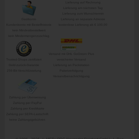
Lieferung auf Rechnung
Lieferung am nächsten Tag
Lieferung zum Wunschtermin
Gastkonto
Lieferung an separate Adresse
Kundenkonto mit Bestellhistorie
kostenlose Lieferung ab € 100,00
kein Mindestbestellwert
kein Mindermengenzuschlag
Versand mit DHL GoGreen Plus
Trusted-Shops zertifiziert
versicherter Versand
Geld-zurück-Garantie
Lieferung an Packstation
256-Bit-Verschlüsselung
Paketverfolgung
Versandbenachrichtigung
Zahlung per Überweisung
Zahlung per PayPal
Zahlung per Kreditkarte
Zahlung per SEPA-Lastschrift
keine Zahlungsgebühren