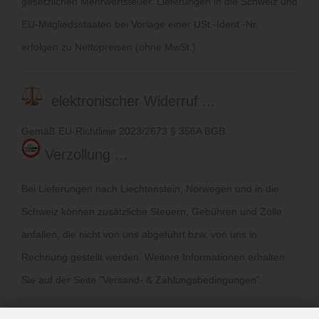
gesetzlichen Mehrwertsteuer. Lieferungen in die Schweiz und
EU-Mitgliedsstaaten bei Vorlage einer USt.-Ident.-Nr.
erfolgen zu Nettopreisen (ohne MwSt.).
elektronischer Widerruf ...
Gemäß EU-Richtlinie 2023/2673 § 356A BGB.
Verzollung ...
Bei Lieferungen nach Liechtenstein, Norwegen und in die
Schweiz können zusätzliche Steuern, Gebühren und Zölle
anfallen, die nicht von uns abgeführt bzw. von uns in
Rechnung gestellt werden. Weitere Informationen erhalten
Sie auf der Seite "
Versand- & Zahlungsbedingungen
".