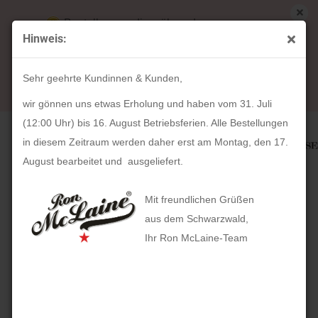
Bestellungen die während unserer
Hinweis:
Betriebsferien (31. Juli ab 12:00 Uhr bis 16.
« Erster
« zurück
weiter »
August) aufgegeben werden, werden ab Montag,
4
Artikel in dieser Kategorie
Sehr geehrte Kundinnen & Kunden,
17. August bearbeitet und versendet.
Schmuckkassette Charmbox Merino Lederimitat (rot)
wir gönnen uns etwas Erholung und haben vom 31. Juli
(12:00 Uhr) bis 16. August Betriebsferien. Alle Bestellungen
in diesem Zeitraum werden daher erst am Montag, den 17.
August bearbeitet und ausgeliefert.
Mit freundlichen Grüßen
aus dem Schwarzwald,
Ihr Ron McLaine-Team