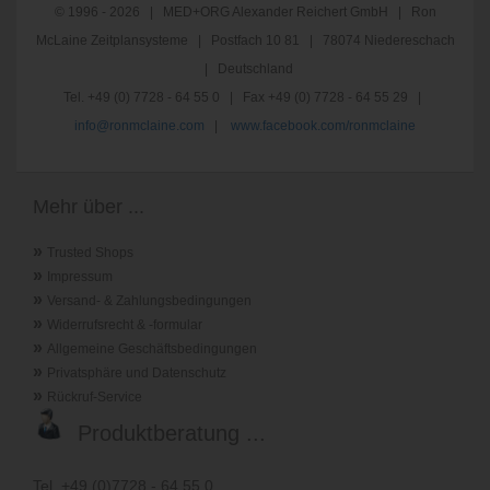
© 1996 - 2026 | MED+ORG Alexander Reichert GmbH | Ron
McLaine Zeitplansysteme | Postfach 10 81 | 78074 Niedereschach
| Deutschland
Tel. +49 (0) 7728 - 64 55 0 | Fax +49 (0) 7728 - 64 55 29 |
info@ronmclaine.com
|
www.facebook.com/ronmclaine
Mehr über ...
»
Trusted Shops
»
Impressum
»
Versand- & Zahlungsbedingungen
»
Widerrufsrecht & -formular
»
Allgemeine Geschäftsbedingungen
»
Privatsphäre und Datenschutz
»
Rückruf-Service
Produktberatung ...
Tel. +49 (0)7728 - 64 55 0