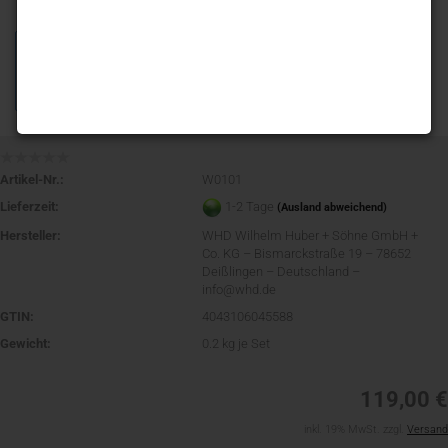
Artikel-Nr.:
W0101
Lieferzeit:
1-2 Tage
(Ausland abweichend)
Hersteller:
WHD Wilhelm Huber + Söhne GmbH +
Co. KG – Bismarckstraße 19 – 78652
Deißlingen – Deutschland –
info@whd.de
GTIN:
4043106045588
Gewicht:
0.2
kg je Set
119,00 €
inkl. 19% MwSt. zzgl.
Versand