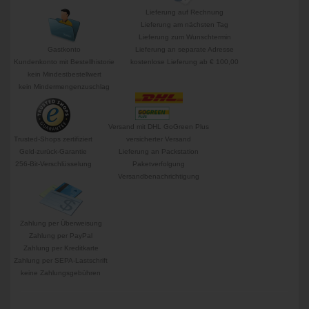
Lieferung auf Rechnung
Lieferung am nächsten Tag
Lieferung zum Wunschtermin
Gastkonto
Lieferung an separate Adresse
Kundenkonto mit Bestellhistorie
kostenlose Lieferung ab € 100,00
kein Mindestbestellwert
kein Mindermengenzuschlag
Versand mit DHL GoGreen Plus
Trusted-Shops zertifiziert
versicherter Versand
Geld-zurück-Garantie
Lieferung an Packstation
256-Bit-Verschlüsselung
Paketverfolgung
Versandbenachrichtigung
Zahlung per Überweisung
Zahlung per PayPal
Zahlung per Kreditkarte
Zahlung per SEPA-Lastschrift
keine Zahlungsgebühren