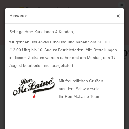
Bestellungen die während unserer
Hinweis:
Betriebsferien (31. Juli ab 12:00 Uhr bis 16.
« Erster
« zurück
weiter »
Letzter »
August) aufgegeben werden, werden ab Montag,
30
Artikel in dieser Kategorie
Sehr geehrte Kundinnen & Kunden,
17. August bearbeitet und versendet.
WHD SoundPicture Mini mit Wellnessmotiv
wir gönnen uns etwas Erholung und haben vom 31. Juli
(12:00 Uhr) bis 16. August Betriebsferien. Alle Bestellungen
in diesem Zeitraum werden daher erst am Montag, den 17.
August bearbeitet und ausgeliefert.
Mit freundlichen Grüßen
aus dem Schwarzwald,
Ihr Ron McLaine-Team