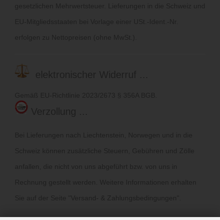
gesetzlichen Mehrwertsteuer. Lieferungen in die Schweiz und
EU-Mitgliedsstaaten bei Vorlage einer USt.-Ident.-Nr.
erfolgen zu Nettopreisen (ohne MwSt.).
elektronischer Widerruf ...
Gemäß EU-Richtlinie 2023/2673 § 356A BGB.
Verzollung ...
Bei Lieferungen nach Liechtenstein, Norwegen und in die
Schweiz können zusätzliche Steuern, Gebühren und Zölle
anfallen, die nicht von uns abgeführt bzw. von uns in
Rechnung gestellt werden. Weitere Informationen erhalten
Sie auf der Seite "
Versand- & Zahlungsbedingungen
".