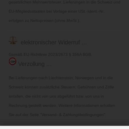
gesetzlichen Mehrwertsteuer. Lieferungen in die Schweiz und
EU-Mitgliedsstaaten bei Vorlage einer USt.-Ident.-Nr.
erfolgen zu Nettopreisen (ohne MwSt.).
elektronischer Widerruf ...
Gemäß EU-Richtlinie 2023/2673 § 356A BGB.
Verzollung ...
Bei Lieferungen nach Liechtenstein, Norwegen und in die
Schweiz können zusätzliche Steuern, Gebühren und Zölle
anfallen, die nicht von uns abgeführt bzw. von uns in
Rechnung gestellt werden. Weitere Informationen erhalten
Sie auf der Seite "
Versand- & Zahlungsbedingungen
".