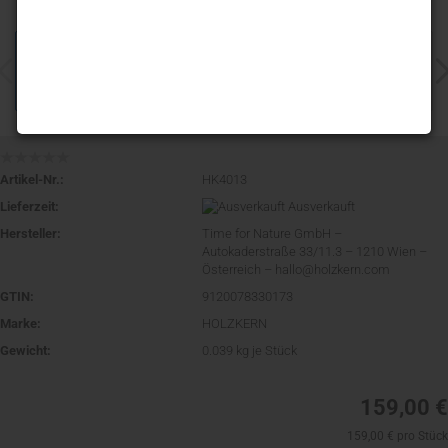
Artikel-Nr.:
HK4013
Lieferzeit:
Ausverkauft
Hersteller:
Time for Nature GmbH –
Autokaderstraße 33/11.3 – 1210 Wien –
Österreich – hallo@holzkern.com
GTIN:
9120078330173
Marke:
HOLZKERN
Gewicht:
0.039
kg je Stück
159,00 €
159,00 € pro Stück