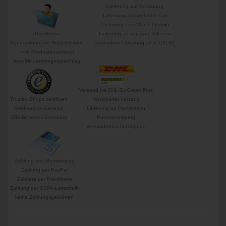
Lieferung auf Rechnung
Lieferung am nächsten Tag
Lieferung zum Wunschtermin
Gastkonto
Lieferung an separate Adresse
Kundenkonto mit Bestellhistorie
kostenlose Lieferung ab € 100,00
kein Mindestbestellwert
kein Mindermengenzuschlag
Versand mit DHL GoGreen Plus
Trusted-Shops zertifiziert
versicherter Versand
Geld-zurück-Garantie
Lieferung an Packstation
256-Bit-Verschlüsselung
Paketverfolgung
Versandbenachrichtigung
Zahlung per Überweisung
Zahlung per PayPal
Zahlung per Kreditkarte
Zahlung per SEPA-Lastschrift
keine Zahlungsgebühren