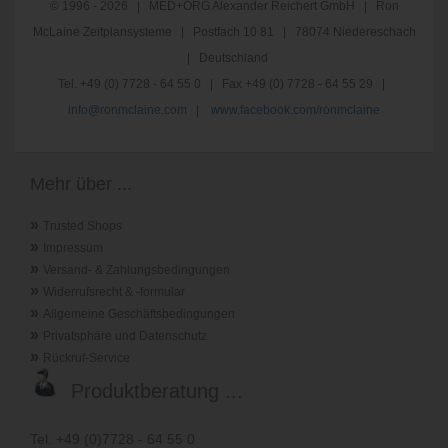
© 1996 - 2026 | MED+ORG Alexander Reichert GmbH | Ron
McLaine Zeitplansysteme | Postfach 10 81 | 78074 Niedereschach
| Deutschland
Tel. +49 (0) 7728 - 64 55 0 | Fax +49 (0) 7728 - 64 55 29 |
info@ronmclaine.com
|
www.facebook.com/ronmclaine
Mehr über ...
»
Trusted Shops
»
Impressum
»
Versand- & Zahlungsbedingungen
»
Widerrufsrecht & -formular
»
Allgemeine Geschäftsbedingungen
»
Privatsphäre und Datenschutz
»
Rückruf-Service
Produktberatung ...
Tel. +49 (0)7728 - 64 55 0