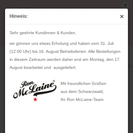
Bestellungen die während unserer
Hinweis:
Betriebsferien (31. Juli ab 12:00 Uhr bis 16.
« Erster
« zurück
weiter »
Letzter »
August) aufgegeben werden, werden ab Montag,
318
Artikel in dieser Kategorie
Sehr geehrte Kundinnen & Kunden,
17. August bearbeitet und versendet.
HOLZKERN Vondelpark (40mm)
wir gönnen uns etwas Erholung und haben vom 31. Juli
(12:00 Uhr) bis 16. August Betriebsferien. Alle Bestellungen
in diesem Zeitraum werden daher erst am Montag, den 17.
August bearbeitet und ausgeliefert.
Mit freundlichen Grüßen
aus dem Schwarzwald,
Ihr Ron McLaine-Team