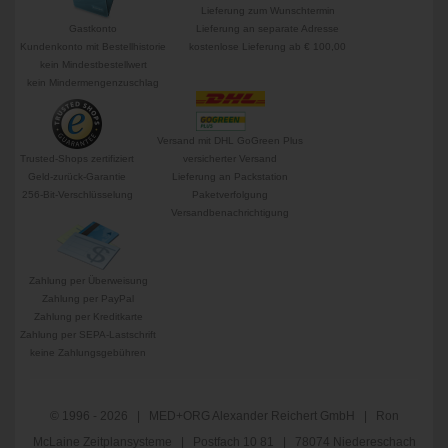
Lieferung zum Wunschtermin
Gastkonto
Lieferung an separate Adresse
Kundenkonto mit Bestellhistorie
kostenlose Lieferung ab € 100,00
kein Mindestbestellwert
kein Mindermengenzuschlag
Versand mit DHL GoGreen Plus
Trusted-Shops zertifiziert
versicherter Versand
Geld-zurück-Garantie
Lieferung an Packstation
256-Bit-Verschlüsselung
Paketverfolgung
Versandbenachrichtigung
Zahlung per Überweisung
Zahlung per PayPal
Zahlung per Kreditkarte
Zahlung per SEPA-Lastschrift
keine Zahlungsgebühren
© 1996 - 2026 | MED+ORG Alexander Reichert GmbH | Ron
McLaine Zeitplansysteme | Postfach 10 81 | 78074 Niedereschach