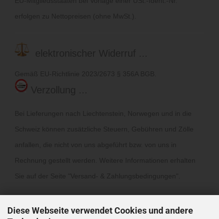
EU-Mitgliedsstaaten bei Vorlage einer USt.-Ident.-Nr.
erfolgen zu Nettopreisen (ohne MwSt.).
elektronischer Widerruf ...
Gemäß EU-Richtlinie 2023/2673 § 356A BGB.
Verzollung ...
Bei Lieferungen nach Liechtenstein, Norwegen und in die
Schweiz können zusätzliche Steuern, Gebühren und Zölle
anfallen, die nicht von uns abgeführt bzw. von uns in
Rechnung gestellt werden. Weitere Informationen erhalten
Sie auf der Seite "
Versand- & Zahlungsbedingungen
".
Diese Webseite verwendet Cookies und andere