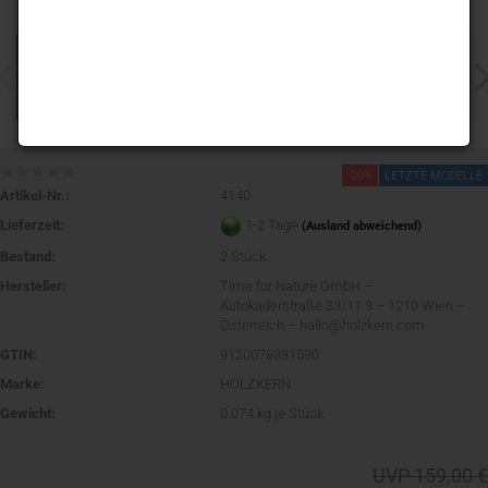
-20%
LETZTE MODELLE
Artikel-Nr.:
4140
Lieferzeit:
1-2 Tage
(Ausland abweichend)
Bestand:
2
Stück
Hersteller:
Time for Nature GmbH –
Autokaderstraße 33/11.3 – 1210 Wien –
Österreich – hallo@holzkern.com
GTIN:
9120078331590
Marke:
HOLZKERN
Gewicht:
0.074
kg je Stück
UVP 159,00 €