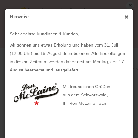
Bestellungen die während unserer
Hinweis:
Betriebsferien (31. Juli ab 12:00 Uhr bis 16.
« Erster
« zurück
weiter »
Letzter »
August) aufgegeben werden, werden ab Montag,
318
Artikel in dieser Kategorie
Sehr geehrte Kundinnen & Kunden,
17. August bearbeitet und versendet.
HOLZKERN Tundra (40mm)
wir gönnen uns etwas Erholung und haben vom 31. Juli
(12:00 Uhr) bis 16. August Betriebsferien. Alle Bestellungen
in diesem Zeitraum werden daher erst am Montag, den 17.
August bearbeitet und ausgeliefert.
Mit freundlichen Grüßen
aus dem Schwarzwald,
Ihr Ron McLaine-Team