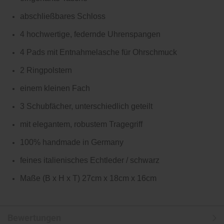
abschließbares Schloss
4 hochwertige, federnde Uhrenspangen
4 Pads mit Entnahmelasche für Ohrschmuck
2 Ringpolstern
einem kleinen Fach
3 Schubfächer, unterschiedlich geteilt
mit elegantem, robustem Tragegriff
100% handmade in Germany
feines italienisches Echtleder / schwarz
Maße (B x H x T) 27cm x 18cm x 16cm
Bewertungen