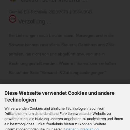
Gemäß EU-Richtlinie 2023/2673 § 356A BGB.
Verzollung ...
Bei Lieferungen nach Liechtenstein, Norwegen und in die
Schweiz können zusätzliche Steuern, Gebühren und Zölle
anfallen, die nicht von uns abgeführt bzw. von uns in
Rechnung gestellt werden. Weitere Informationen erhalten
Sie auf der Seite "
Versand- & Zahlungsbedingungen
".
Diese Webseite verwendet Cookies und andere
Technologien
Wir verwenden Cookies und ähnliche Technologien, auch von
Drittanbietern, um die ordentliche Funktionsweise der Website zu
Vertrag widerrufen
gewährleisten, die Nutzung unseres Angebotes zu analysieren und Ihnen
ein bestmögliches Einkaufserlebnis bieten zu können. Weitere
Informationen finden Sie in unserer
Datenschutzerklärung
.