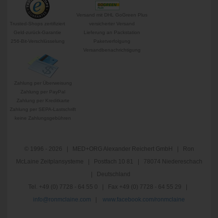
Versand mit DHL GoGreen Plus
Trusted-Shops zertifiziert
versicherter Versand
Geld-zurück-Garantie
Lieferung an Packstation
256-Bit-Verschlüsselung
Paketverfolgung
Versandbenachrichtigung
Zahlung per Überweisung
Zahlung per PayPal
Zahlung per Kreditkarte
Zahlung per SEPA-Lastschrift
keine Zahlungsgebühren
© 1996 - 2026 | MED+ORG Alexander Reichert GmbH | Ron
McLaine Zeitplansysteme | Postfach 10 81 | 78074 Niedereschach
| Deutschland
Tel. +49 (0) 7728 - 64 55 0 | Fax +49 (0) 7728 - 64 55 29 |
info@ronmclaine.com
|
www.facebook.com/ronmclaine