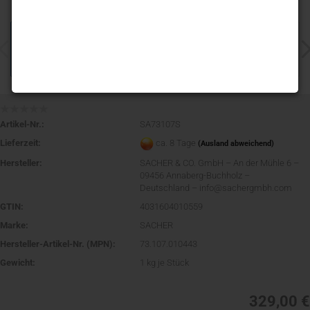
Artikel-Nr.:
SA73107S
Lieferzeit:
ca. 8 Tage
(Ausland abweichend)
Hersteller:
SACHER & CO. GmbH – An der Mühle 6 –
09456 Annaberg-Buchholz –
Deutschland – info@sachergmbh.com
GTIN:
4031604010559
Marke:
SACHER
Hersteller-Artikel-Nr. (MPN):
73.107.010443
Gewicht:
1
kg je Stück
329,00 €