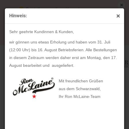
Bestellungen die während unserer
Hinweis:
Betriebsferien (31. Juli ab 12:00 Uhr bis 16.
« Erster
« zurück
weiter »
Letzter »
August) aufgegeben werden, werden ab Montag,
80
Artikel in dieser Kategorie
Sehr geehrte Kundinnen & Kunden,
17. August bearbeitet und versendet.
Schmuckkoffer Katja New Classic Echtleder (schwarz)
wir gönnen uns etwas Erholung und haben vom 31. Juli
(12:00 Uhr) bis 16. August Betriebsferien. Alle Bestellungen
in diesem Zeitraum werden daher erst am Montag, den 17.
August bearbeitet und ausgeliefert.
Mit freundlichen Grüßen
aus dem Schwarzwald,
Ihr Ron McLaine-Team