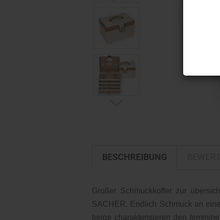
BESCHREIBUNG
BEWER
Großer Schmuckkoffer zur übersic
SACHER. Endlich Schmuck an einem
beige charakterisieren den feminine