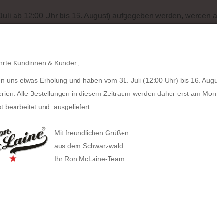
Batterieentsorgung
Garantiebedingungen
Impressum
Site
 Juli ab 12:00 Uhr bis 16. August) aufgegeben werden, werden a
Suche...
:
IH
hrte Kundinnen & Kunden,
LZKERN
SACHER
WINDROSE
PULL UP CASE
ALPEN
n uns etwas Erholung und haben vom 31. Juli (12:00 Uhr) bis 16. Augu
»
Schmuckkoffer Jasmin Bella Fiore Lederimitat (cream)
erien. Alle Bestellungen in diesem Zeitraum werden daher erst am Mon
80
Artikel in dieser Kategorie
t bearbeitet und ausgeliefert.
Schm
HAN anzeigen
Leder
Mit freundlichen Grüßen
Allison Smart-Box plus
aus dem Schwarzwald,
Artikel
Ihr Ron McLaine-Team
Allison Smart-Box
Covers
Businesstaschen
Lieferz
Allison Smart-Organizer
Geldbörsen
Computertaschen
Bestan
Allison Holz-Filz-Set
Tabak
Gürteltaschen
Herstel
Toolbox LOFT
Gürtel
Handtaschen