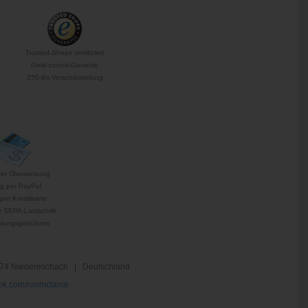
Trusted-Shops zertifiziert
Geld-zurück-Garantie
256-Bit-Verschlüsselung
per Überweisung
g per PayPal
per Kreditkarte
 SEPA-Lastschrift
hlungsgebühren
74 Niedereschach | Deutschland
k.com/ronmclaine