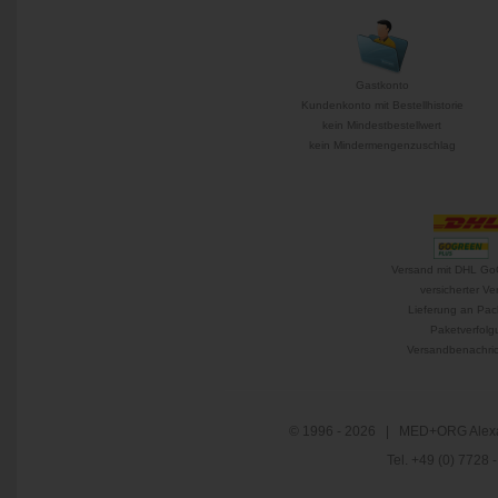
Gastkonto
Kundenkonto mit Bestellhistorie
kein Mindestbestellwert
kein Mindermengenzuschlag
Versand mit DHL Go
versicherter Ve
Lieferung an Pac
Paketverfolg
Versandbenachric
© 1996 - 2026 | MED+ORG Alexa
Tel. +49 (0) 7728