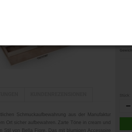
i-LINE
Kamerataschen
DELTA
Kulturbeutel
GTIN:
DELTA Silber Edition
Marke:
Reisetaschen
Herstel
Rucksäcke
Nr. (M
Gewich
Trolleys
Umhängetaschen
TUNGEN
KUNDENREZENSIONEN
Stück:
Stück
htlichen Schmuckaufbewahrung aus der Manufaktur
 Ort sicher aufbewahren.
Zarte Töne in cream und
n Stil von Bella Fiore. Das mit blumigen Accessoire