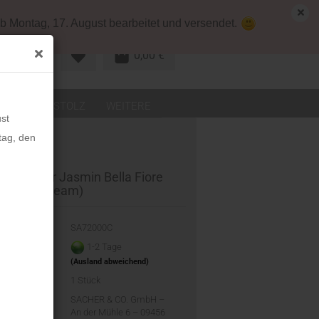
map
Deutschland
Kundenlogin
b Montag, 17. August bearbeitet und versendet.
0,00 €
R KONTO
LEDER
STOLZ
WEITERE
st
tag, den
uckkoffer Jasmin Bella Fiore
imitat (cream)
-Nr.:
SA72000C
eit:
1-2 Tage
(Ausland abweichend)
d:
1
Stück
ler:
SACHER & CO. GmbH –
An der Mühle 6 – 09456