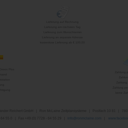
Lieferung auf Rechnung
Lieferung am nächsten Tag
Lieferung zum Wunschtermin
Lieferung an separate Adresse
kostenlose Lieferung ab € 100,00
Green Plus
Zahlung 
rsand
Zahlun
kstation
Zahlung 
ung
Zahlung per
htigung
keine Za
nder Reichert GmbH | Ron McLaine Zeitplansysteme | Postfach 10 81 | 780
 - 64 55 0 | Fax +49 (0) 7728 - 64 55 29 |
info@ronmclaine.com
|
www.faceboo