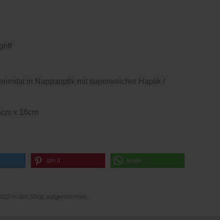
riff
erimitat in Nappaoptik mit superweicher Haptik /
,5cm x 16cm
pin it
teilen
il 2023 in den Shop aufgenommen.