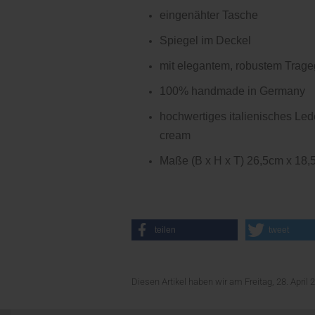
eingenähter Tasche
Spiegel im Deckel
mit elegantem, robustem Trageg
100% handmade in Germany
hochwertiges italienisches Led
cream
Maße (B x H x T) 26,5cm x 18
teilen
tweet
Diesen Artikel haben wir am Freitag, 28. Apr