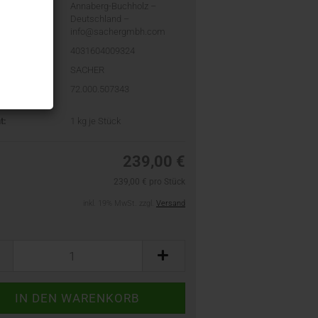
Annaberg-Buchholz –
Deutschland –
info@sachergmbh.com
4031604009324
SACHER
ler-Artikel-
72.000.507343
PN):
t:
1
kg je Stück
239,00 €
239,00 € pro Stück
inkl. 19% MwSt. zzgl.
Versand