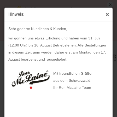
Bestellungen die während unserer
Hinweis:
Betriebsferien (31. Juli ab 12:00 Uhr bis 16.
« Erster
« zurück
weiter »
Letzter »
August) aufgegeben werden, werden ab Montag,
80
Artikel in dieser Kategorie
Sehr geehrte Kundinnen & Kunden,
17. August bearbeitet und versendet.
Schmuckkoffer Elly New Classic Echtleder (schwarz)
wir gönnen uns etwas Erholung und haben vom 31. Juli
(12:00 Uhr) bis 16. August Betriebsferien. Alle Bestellungen
in diesem Zeitraum werden daher erst am Montag, den 17.
August bearbeitet und ausgeliefert.
Mit freundlichen Grüßen
aus dem Schwarzwald,
Ihr Ron McLaine-Team