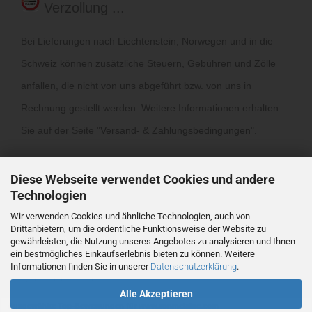
Verzollung ...
Bei Lieferungen nach Liechtenstein, Norwegen und in die
Schweiz können zusätzliche Steuern, Gebühren und Zölle
anfallen, die nicht von uns abgeführt bzw. von uns in
Rechnung gestellt werden. Weitere Informationen erhalten
Sie auf der Seite "
Versand- & Zahlungsbedingungen
".
Diese Webseite verwendet Cookies und andere
Technologien
Wir verwenden Cookies und ähnliche Technologien, auch von
Drittanbietern, um die ordentliche Funktionsweise der Website zu
Vertrag widerrufen
gewährleisten, die Nutzung unseres Angebotes zu analysieren und Ihnen
ein bestmögliches Einkaufserlebnis bieten zu können. Weitere
Informationen finden Sie in unserer
Datenschutzerklärung
.
Webshop
by Gambio.de © 2026
Alle Akzeptieren
Ausgewählte Top-Bewertungen für www.ronmclaine.com