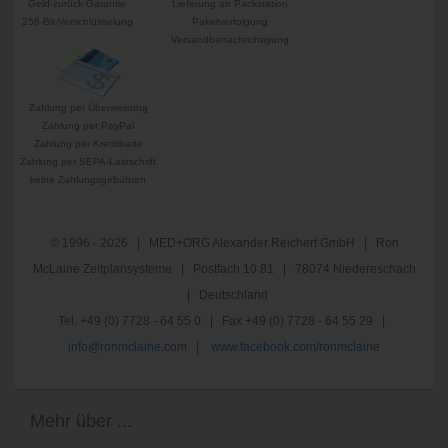
Geld-zurück-Garantie
Lieferung an Packstation
256-Bit-Verschlüsselung
Paketverfolgung
Versandbenachrichtigung
Zahlung per Überweisung
Zahlung per PayPal
Zahlung per Kreditkarte
Zahlung per SEPA-Lastschrift
keine Zahlungsgebühren
© 1996 - 2026 | MED+ORG Alexander Reichert GmbH | Ron
McLaine Zeitplansysteme | Postfach 10 81 | 78074 Niedereschach
| Deutschland
Tel. +49 (0) 7728 - 64 55 0 | Fax +49 (0) 7728 - 64 55 29 |
info@ronmclaine.com
|
www.facebook.com/ronmclaine
Mehr über ...