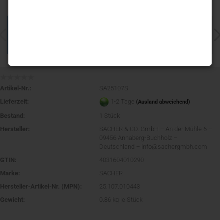
Artikel-Nr.:
SA25107S
Lieferzeit:
1-2 Tage
(Ausland abweichend)
Bestand:
1
Stück
Hersteller:
SACHER & CO. GmbH – An der Mühle 6 –
09456 Annaberg-Buchholz –
Deutschland – info@sachergmbh.com
GTIN:
4031604010290
Marke:
SACHER
Hersteller-Artikel-Nr. (MPN):
25.107.010443
Gewicht:
0.86
kg je Stück