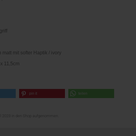
riff
 matt mit softer Haptik / ivory
 x 11,5cm
pin it
teilen
ril 2023 in den Shop aufgenommen.