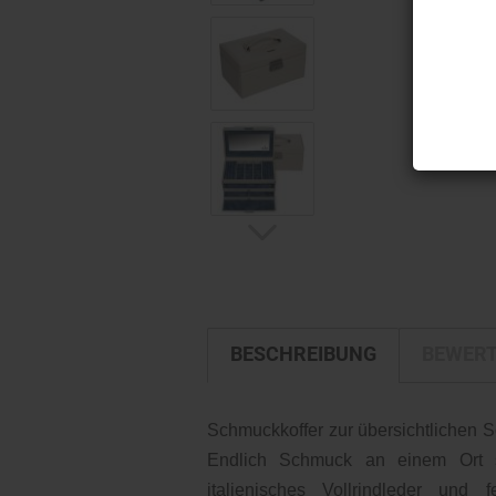
BESCHREIBUNG
BEWER
Schmuckkoffer zur übersichtliche
Endlich Schmuck an einem Ort s
italienisches Vollrindleder und