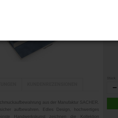
i-LINE
Kamerataschen
GTIN:
DELTA
Kulturbeutel
Marke:
DELTA Silber Edition
Herstel
Reisetaschen
Nr. (M
Rucksäcke
Gewich
Trolleys
Umhängetaschen
Stück:
TUNGEN
KUNDENREZENSIONEN
Stück
n Schmuckaufbewahrung aus der Manufaktur SACHER.
icher aufbewahren. Edles Design, hochwertiges
 feinste Handwerkskunst zeichnen die Kollektion