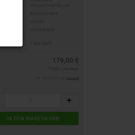
info@sachergmbh.com
4031604014663
SACHER
ler-Artikel-
25.518.565608
PN):
t:
1
kg je Stück
179,00 €
179,00 € pro Stück
inkl. 19% MwSt. zzgl.
Versand