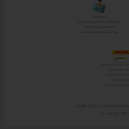
Gastkonto
Kundenkonto mit Bestellhistorie
kein Mindestbestellwert
kein Mindermengenzuschlag
Versand mit DHL Go
versicherter Ve
Lieferung an Pac
Paketverfolg
Versandbenachric
© 1996 - 2026 | MED+ORG Alexa
Tel. +49 (0) 7728