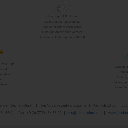
Lieferung auf Rechnung
Lieferung am nächsten Tag
Lieferung zum Wunschtermin
Lieferung an separate Adresse
kostenlose Lieferung ab € 100,00
Green Plus
Zahlung 
rsand
Zahlun
kstation
Zahlung 
ung
Zahlung per
htigung
keine Za
nder Reichert GmbH | Ron McLaine Zeitplansysteme | Postfach 10 81 | 780
 - 64 55 0 | Fax +49 (0) 7728 - 64 55 29 |
info@ronmclaine.com
|
www.faceboo