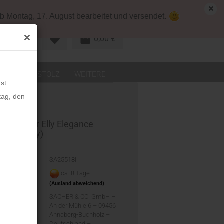
map
Deutschland
Kundenlogin
b Montag, 17. August bearbeitet und versendet.
0,00 €
R KONTO
LEDER
STOLZ
WEITERE
st
tag, den
uckkoffer Elly Elegance
eder (ivory)
-Nr.:
SA25518I
eit:
ca. 8 Tage
(Ausland abweichend)
ler:
SACHER & CO. GmbH –
An der Mühle 6 – 09456
Annaberg-Buchholz –
Deutschland –