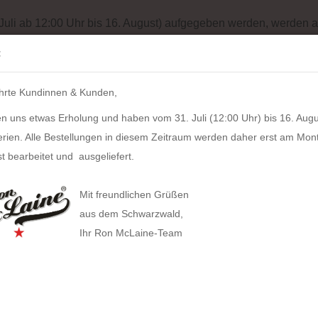
Batterieentsorgung
Garantiebedingungen
Impressum
Site
 Juli ab 12:00 Uhr bis 16. August) aufgegeben werden, werden a
Suche...
:
IH
hrte Kundinnen & Kunden,
LZKERN
SACHER
WINDROSE
PULL UP CASE
ALPEN
n uns etwas Erholung und haben vom 31. Juli (12:00 Uhr) bis 16. Augu
»
Schmuckkoffer Elly Elegance Echtleder (ivory)
erien. Alle Bestellungen in diesem Zeitraum werden daher erst am Mon
80
Artikel in dieser Kategorie
t bearbeitet und ausgeliefert.
Schm
HAN anzeigen
Echtl
Mit freundlichen Grüßen
Allison Smart-Box plus
aus dem Schwarzwald,
Artikel
Ihr Ron McLaine-Team
Allison Smart-Box
Covers
Businesstaschen
Lieferz
Allison Smart-Organizer
Geldbörsen
Computertaschen
Herstel
Allison Holz-Filz-Set
Tabak
Gürteltaschen
Toolbox LOFT
Gürtel
Handtaschen