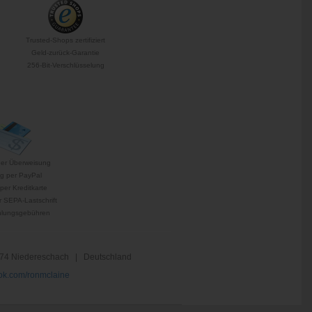
Trusted-Shops zertifiziert
Geld-zurück-Garantie
256-Bit-Verschlüsselung
per Überweisung
g per PayPal
per Kreditkarte
 SEPA-Lastschrift
hlungsgebühren
74 Niedereschach | Deutschland
k.com/ronmclaine