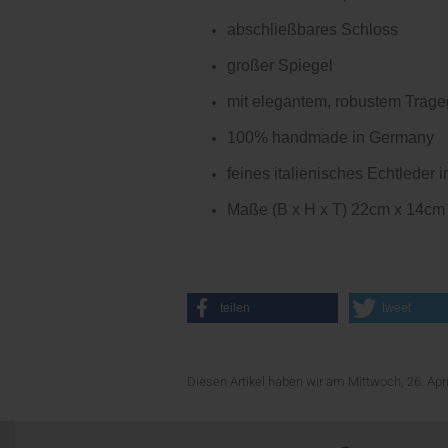
abschließbares Schloss
großer Spiegel
mit elegantem, robustem Trageg
100% handmade in Germany
feines italienisches Echtleder in
Maße (B x H x T) 22cm x 14cm
teilen
tweet
Diesen Artikel haben wir am Mittwoch, 26. Ap