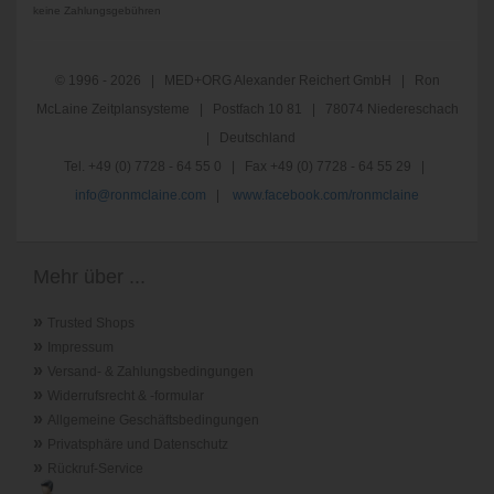
keine Zahlungsgebühren
© 1996 - 2026 | MED+ORG Alexander Reichert GmbH | Ron
McLaine Zeitplansysteme | Postfach 10 81 | 78074 Niedereschach
| Deutschland
Tel. +49 (0) 7728 - 64 55 0 | Fax +49 (0) 7728 - 64 55 29 |
info@ronmclaine.com
|
www.facebook.com/ronmclaine
Mehr über ...
»
Trusted Shops
»
Impressum
»
Versand- & Zahlungsbedingungen
»
Widerrufsrecht & -formular
»
Allgemeine Geschäftsbedingungen
»
Privatsphäre und Datenschutz
»
Rückruf-Service