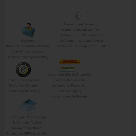
Lieferung auf Rechnung
Lieferung am nächsten Tag
Lieferung zum Wunschtermin
Gastkonto
Lieferung an separate Adresse
Kundenkonto mit Bestellhistorie
kostenlose Lieferung ab € 100,00
kein Mindestbestellwert
kein Mindermengenzuschlag
Versand mit DHL GoGreen Plus
Trusted-Shops zertifiziert
versicherter Versand
Geld-zurück-Garantie
Lieferung an Packstation
256-Bit-Verschlüsselung
Paketverfolgung
Versandbenachrichtigung
Zahlung per Überweisung
Zahlung per PayPal
Zahlung per Kreditkarte
Zahlung per SEPA-Lastschrift