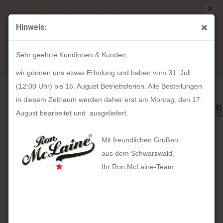
Bestellungen die während unserer
Hinweis:
Betriebsferien (31. Juli ab 12:00 Uhr bis 16.
« Erster
« zurück
weiter »
Letzter »
August) aufgegeben werden, werden ab Montag,
21
Artikel in dieser Kategorie
Sehr geehrte Kundinnen & Kunden,
17. August bearbeitet und versendet.
Leder Krokooptik schwarz (5-teilig)
wir gönnen uns etwas Erholung und haben vom 31. Juli
(12:00 Uhr) bis 16. August Betriebsferien. Alle Bestellungen
in diesem Zeitraum werden daher erst am Montag, den 17.
August bearbeitet und ausgeliefert.
Mit freundlichen Grüßen
aus dem Schwarzwald,
Ihr Ron McLaine-Team