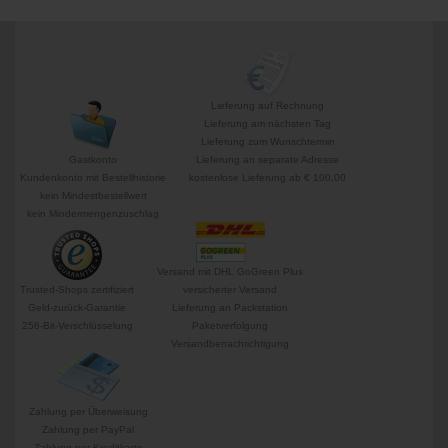
Lieferung auf Rechnung
Lieferung am nächsten Tag
Lieferung zum Wunschtermin
Gastkonto
Lieferung an separate Adresse
Kundenkonto mit Bestellhistorie
kostenlose Lieferung ab € 100,00
kein Mindestbestellwert
kein Mindermengenzuschlag
Versand mit DHL GoGreen Plus
Trusted-Shops zertifiziert
versicherter Versand
Geld-zurück-Garantie
Lieferung an Packstation
256-Bit-Verschlüsselung
Paketverfolgung
Versandbenachrichtigung
Zahlung per Überweisung
Zahlung per PayPal
Zahlung per Kreditkarte