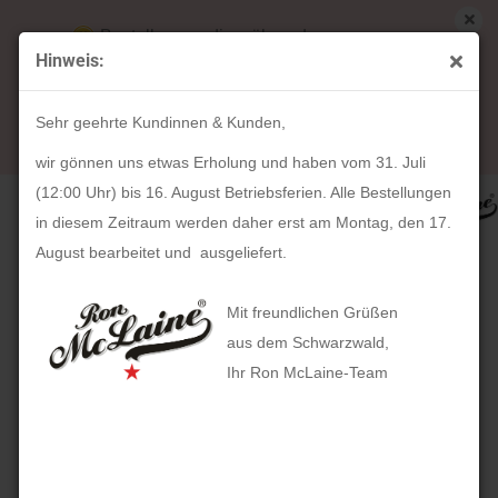
Bestellungen die während unserer
Hinweis:
Betriebsferien (31. Juli ab 12:00 Uhr bis 16.
« Erster
« zurück
weiter »
Letzter »
August) aufgegeben werden, werden ab Montag,
25
Artikel in dieser Kategorie
Sehr geehrte Kundinnen & Kunden,
17. August bearbeitet und versendet.
Schlüsselanhänger Lamm-Nappa-Leder (hellbraun)
wir gönnen uns etwas Erholung und haben vom 31. Juli
(12:00 Uhr) bis 16. August Betriebsferien. Alle Bestellungen
in diesem Zeitraum werden daher erst am Montag, den 17.
August bearbeitet und ausgeliefert.
Mit freundlichen Grüßen
aus dem Schwarzwald,
Ihr Ron McLaine-Team