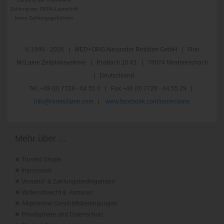
Zahlung per SEPA-Lastschrift
keine Zahlungsgebühren
© 1996 - 2026 | MED+ORG Alexander Reichert GmbH | Ron
McLaine Zeitplansysteme | Postfach 10 81 | 78074 Niedereschach
| Deutschland
Tel. +49 (0) 7728 - 64 55 0 | Fax +49 (0) 7728 - 64 55 29 |
info@ronmclaine.com
|
www.facebook.com/ronmclaine
Mehr über ...
»
Trusted Shops
»
Impressum
»
Versand- & Zahlungsbedingungen
»
Widerrufsrecht & -formular
»
Allgemeine Geschäftsbedingungen
»
Privatsphäre und Datenschutz