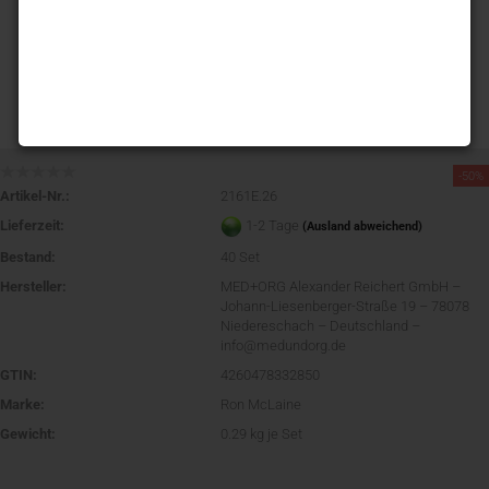
-50%
Artikel-Nr.:
2161E.26
Lieferzeit:
1-2 Tage
(Ausland abweichend)
Bestand:
40
Set
Hersteller:
MED+ORG Alexander Reichert GmbH –
Johann-Liesenberger-Straße 19 – 78078
Niedereschach – Deutschland –
info@medundorg.de
GTIN:
4260478332850
Marke:
Ron McLaine
Gewicht:
0.29
kg je Set