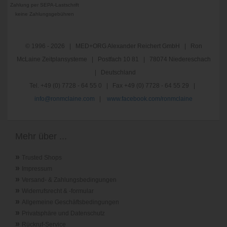
Zahlung per SEPA-Lastschrift
keine Zahlungsgebühren
© 1996 - 2026 | MED+ORG Alexander Reichert GmbH | Ron
McLaine Zeitplansysteme | Postfach 10 81 | 78074 Niedereschach
| Deutschland
Tel. +49 (0) 7728 - 64 55 0 | Fax +49 (0) 7728 - 64 55 29 |
info@ronmclaine.com
|
www.facebook.com/ronmclaine
Mehr über ...
»
Trusted Shops
»
Impressum
»
Versand- & Zahlungsbedingungen
»
Widerrufsrecht & -formular
»
Allgemeine Geschäftsbedingungen
»
Privatsphäre und Datenschutz
»
Rückruf-Service