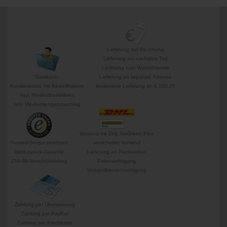
Lieferung auf Rechnung
Lieferung am nächsten Tag
Lieferung zum Wunschtermin
Gastkonto
Lieferung an separate Adresse
Kundenkonto mit Bestellhistorie
kostenlose Lieferung ab € 100,00
kein Mindestbestellwert
kein Mindermengenzuschlag
Versand mit DHL GoGreen Plus
Trusted-Shops zertifiziert
versicherter Versand
Geld-zurück-Garantie
Lieferung an Packstation
256-Bit-Verschlüsselung
Paketverfolgung
Versandbenachrichtigung
Zahlung per Überweisung
Zahlung per PayPal
Zahlung per Kreditkarte