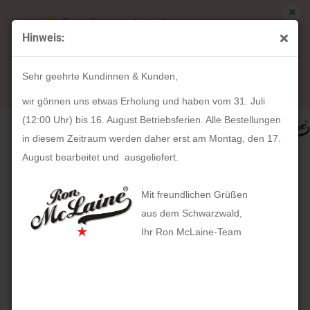
Bestellungen die während unserer
Hinweis:
Betriebsferien (31. Juli ab 12:00 Uhr bis 16.
« Erster
« zurück
weiter »
Letzter »
August) aufgegeben werden, werden ab Montag,
52
Artikel in dieser Kategorie
Sehr geehrte Kundinnen & Kunden,
17. August bearbeitet und versendet.
EASYfolder Set NEAPEL 2026 (ebenholz)
wir gönnen uns etwas Erholung und haben vom 31. Juli
(12:00 Uhr) bis 16. August Betriebsferien. Alle Bestellungen
in diesem Zeitraum werden daher erst am Montag, den 17.
August bearbeitet und ausgeliefert.
Mit freundlichen Grüßen
aus dem Schwarzwald,
Ihr Ron McLaine-Team