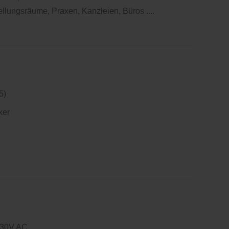
llungsräume, Praxen, Kanzleien, Büros ....
5)
ker
230V AC