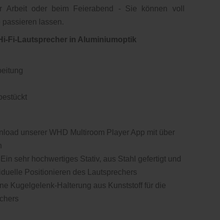
r Arbeit oder beim Feierabend - Sie können voll
 passieren lassen.
Hi-Fi-Lautsprecher in Aluminiumoptik
beitung
bestückt
wnload unserer WHD Multiroom Player App mit über
n
in sehr hochwertiges Stativ, aus Stahl gefertigt und
viduelle Positionieren des Lautsprechers
 Kugelgelenk-Halterung aus Kunststoff für die
echers