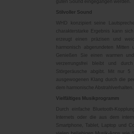
guten Sound eingegangen werden.
Stilvoller Sound
WHD konzipiert seine Lautsprech
charakterstarke Ergebnis kann sic
erzeugt einen präzisen und weic
harmonisch abgerundeten Mitten u
Genießen Sie einen warmen und 
verzerrungsfrei bleibt und dur
Störgeräusche abgibt. Mit nur 5
ausgewogenen Klang durch die per
dem harmonische Abstrahlverhalten.
Vielfältiges Musikprogramm
Durch einfache Bluetooth-Kopplu
Internets oder die aus dem inte
Smartphone, Tablet, Laptop und 
vielen beliebigen Musik-Apps wie 