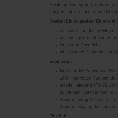
Musik im Hintergrund während de
entspannt den Tag mit Freude Revue
Design: Ein kompakter Bluetooth 
zeitlose & unauffällige Eleganz
erstklassige und robuste Verar
leicht raue Oberfläche
mit schwarzer Stoffabdeckung 
Erweiterbar:
Internetradio: Kostenloser Do
1000 integrierten Radiosender
mobile Halterung STA QB 200: E
pulverbeschichtet, für das indi
Wandhalterung WH QB 200: Eine
Wandbefestigung des Lautspr
Flexibel: