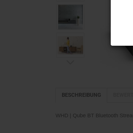
BESCHREIBUNG
BEWER
WHD | Qube BT Bluetooth Strea