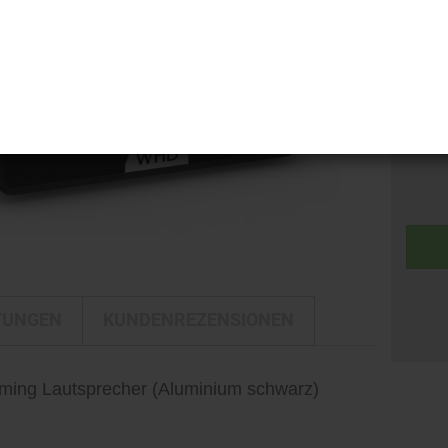
i-LINE
Kamerataschen
DELTA
Kulturbeutel
Gewich
DELTA Silber Edition
Reisetaschen
Rucksäcke
Trolleys
Umhängetaschen
TUNGEN
KUNDENREZENSIONEN
ming Lautsprecher (Aluminium schwarz)