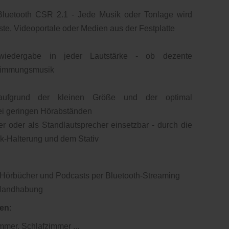
- Bluetooth CSR 2.1 - Jede Musik oder Tonlage wird
te, Videoportale oder Medien aus der Festplatte
wiedergabe in jeder Lautstärke - ob dezente
Stimmungsmusik
ng aufgrund der kleinen Größe und der optimal
ei geringen Hörabständen
r oder als Standlautsprecher einsetzbar - durch die
nk-Halterung und dem Stativ
 Hörbücher und Podcasts per Bluetooth-Streaming
 Handhabung
en:
mer, Schlafzimmer ...