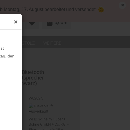
map
Deutschland
Kundenlogin
b Montag, 17. August bearbeitet und versendet.
0,00 €
R KONTO
LEDER
STOLZ
WEITERE
st
tag, den
Qube BT Bluetooth
aming Lautsprecher
minium schwarz)
-Nr.:
W0202.S
eit:
Ausverkauft
ler:
WHD Wilhelm Huber +
Söhne GmbH + Co. KG –
Bismarckstraße 19 –