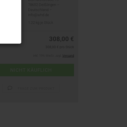
78652 Deißlingen –
Deutschland –
info@whd.de
t:
1.22
kg je Stück
308,00 €
308,00 € pro Stück
inkl. 19% MwSt. zzgl.
Versand
FRAGE ZUM PRODUKT