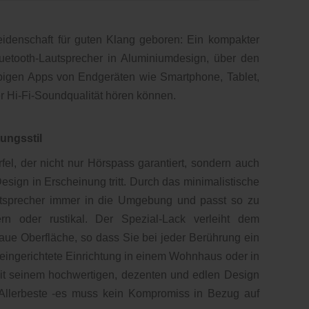
denschaft für guten Klang geboren: Ein kompakter
Bluetooth-Lautsprecher in Aluminiumdesign, über den
bigen Apps von Endgeräten wie Smartphone, Tablet,
r Hi-Fi-Soundqualität hören können.
tungsstil
fel, der nicht nur Hörspass garantiert, sondern auch
esign in Erscheinung tritt. Durch das minimalistische
autsprecher immer in die Umgebung und passt so zu
rn oder rustikal. Der Spezial-Lack verleiht dem
raue Oberfläche, so dass Sie bei jeder Berührung ein
eingerichtete Einrichtung in einem Wohnhaus oder in
 mit seinem hochwertigen, dezenten und edlen Design
 Allerbeste -es muss kein Kompromiss in Bezug auf