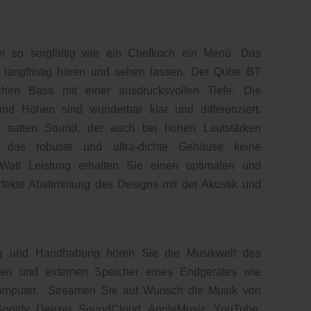
er so sorgfältig wie ein Chefkoch ein Menü. Das
h langfristig hören und sehen lassen. Der Qube BT
hen Bass mit einer ausdrucksvollen Tiefe. Die
nd Höhen sind wunderbar klar und differenziert.
satten Sound, der auch bei hohen Lautstärken
ch das robuste und ultra-dichte Gehäuse keine
 Watt Leistung erhalten Sie einen optimalen und
fekte Abstimmung des Designs mit der Akustik und
ng und Handhabung hören Sie die Musikwelt des
rnen und externen Speicher eines Endgerätes wie
Computer. Streamen Sie auf Wunsch die Musik von
Spotify, Deezer, SoundCloud, AppleMusic, YouTube,