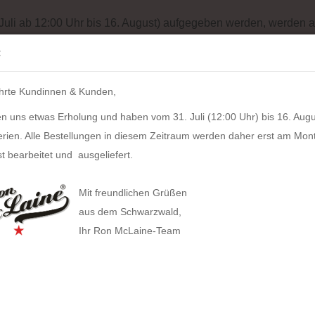
Batterieentsorgung
Garantiebedingungen
Impressum
Site
 Juli ab 12:00 Uhr bis 16. August) aufgegeben werden, werden a
Suche...
:
IH
hrte Kundinnen & Kunden,
LZKERN
SACHER
WINDROSE
PULL UP CASE
ALPEN
n uns etwas Erholung und haben vom 31. Juli (12:00 Uhr) bis 16. Augu
h Streaming Lautsprecher (Aluminium schwarz)
erien. Alle Bestellungen in diesem Zeitraum werden daher erst am Mon
30
Artikel in dieser Kategorie
t bearbeitet und ausgeliefert.
WHD 
HAN anzeigen
Stre
Mit freundlichen Grüßen
(Alu
Allison Smart-Box plus
aus dem Schwarzwald,
Ihr Ron McLaine-Team
Allison Smart-Box
Covers
Businesstaschen
Artikel
Allison Smart-Organizer
Lieferz
Geldbörsen
Computertaschen
Allison Holz-Filz-Set
Tabak
Gürteltaschen
Herstel
Toolbox LOFT
Gürtel
Handtaschen