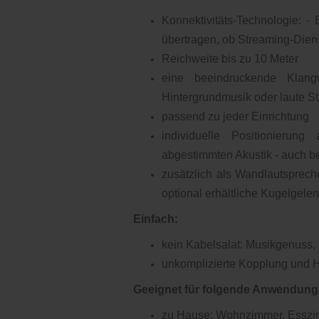
Konnektivitäts-Technologie: 
übertragen, ob Streaming-Diens
Reichweite bis zu 10 Meter
eine beeindruckende Klang
Hintergrundmusik oder laute 
passend zu jeder Einrichtung
individuelle Positionieru
abgestimmten Akustik - auch b
zusätzlich als Wandlautspreche
optional erhältliche Kugelgele
Einfach:
kein Kabelsalat: Musikgenuss,
unkomplizierte Kopplung und
Geeignet für folgende Anwendung
zu Hause: Wohnzimmer, Esszim