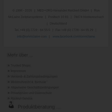
© 1996 - 2026 | MED+ORG Alexander Reichert GmbH | Ron
McLaine Zeitplansysteme | Postfach 10 81 | 78074 Niedereschach
| Deutschland
Tel. +49 (0) 7728 - 64 55 0 | Fax +49 (0) 7728 - 64 55 29 |
info@ronmclaine.com
|
www.facebook.com/ronmclaine
Mehr über ...
»
Trusted Shops
»
Impressum
»
Versand- & Zahlungsbedingungen
»
Widerrufsrecht & -formular
»
Allgemeine Geschäftsbedingungen
»
Privatsphäre und Datenschutz
»
Rückruf-Service
Produktberatung ...