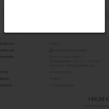
Artikel-Nr.:
HK0870
Lieferzeit:
Ausverkauft
Hersteller:
Time for Nature GmbH –
Autokaderstraße 33/11.3 – 1210 Wien –
Österreich – hallo@holzkern.com
GTIN:
9010631007065
Marke:
Holzkern
Gewicht:
0.0235
kg je Stück
149,00 €
149,00 € pro Stück