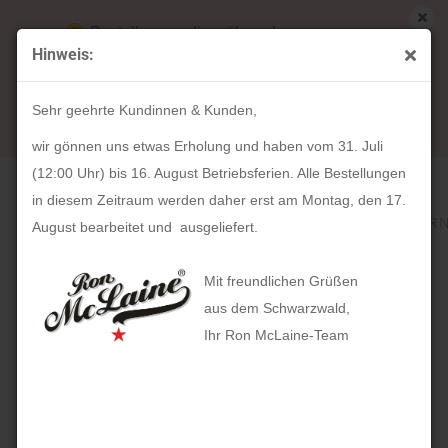
Bestellungen die während unserer
Hinweis:
Betriebsferien (31. Juli ab 12:00 Uhr bis 16.
« Erster
« zurück
weiter »
Letzter »
August) aufgegeben werden, werden ab Montag,
318
Artikel in dieser Kategorie
Sehr geehrte Kundinnen & Kunden,
17. August bearbeitet und versendet.
HOLZKERN Prestigia (23mm x 29mm)
wir gönnen uns etwas Erholung und haben vom 31. Juli
(12:00 Uhr) bis 16. August Betriebsferien. Alle Bestellungen
in diesem Zeitraum werden daher erst am Montag, den 17.
August bearbeitet und ausgeliefert.
Mit freundlichen Grüßen
aus dem Schwarzwald,
Ihr Ron McLaine-Team