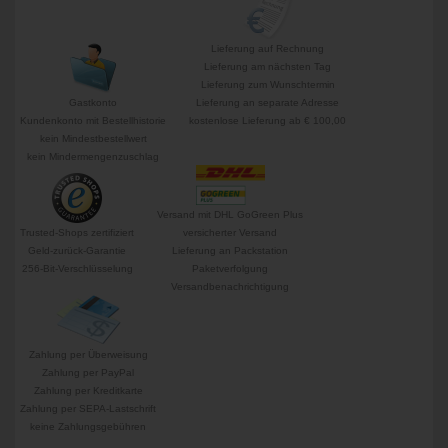
Lieferung auf Rechnung
Lieferung am nächsten Tag
Lieferung zum Wunschtermin
Gastkonto
Lieferung an separate Adresse
Kundenkonto mit Bestellhistorie
kostenlose Lieferung ab € 100,00
kein Mindestbestellwert
kein Mindermengenzuschlag
Versand mit DHL GoGreen Plus
Trusted-Shops zertifiziert
versicherter Versand
Geld-zurück-Garantie
Lieferung an Packstation
256-Bit-Verschlüsselung
Paketverfolgung
Versandbenachrichtigung
Zahlung per Überweisung
Zahlung per PayPal
Zahlung per Kreditkarte
Zahlung per SEPA-Lastschrift
keine Zahlungsgebühren