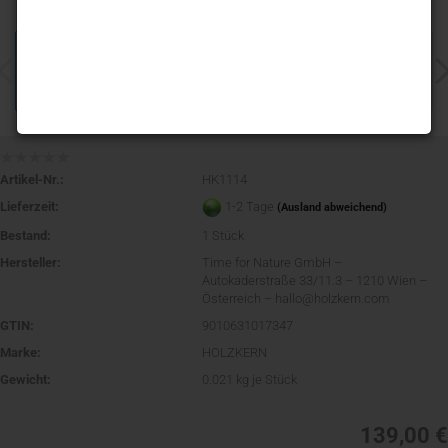
Artikel-Nr.:
HK1114
Lieferzeit:
1-2 Tage
(Ausland abweichend)
Bestand:
1
Stück
Hersteller:
Time for Nature GmbH –
Autokaderstraße 33/11.3 – 1210 Wien –
Österreich – hallo@holzkern.com
GTIN:
9010631017347
Marke:
HOLZKERN
Gewicht:
0.021
kg je Stück
139,00 €