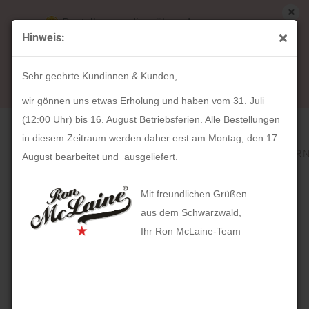
Bestellungen die während unserer
Hinweis:
Betriebsferien (31. Juli ab 12:00 Uhr bis 16.
« Erster
« zurück
weiter »
Letzter »
August) aufgegeben werden, werden ab Montag,
318
Artikel in dieser Kategorie
Sehr geehrte Kundinnen & Kunden,
17. August bearbeitet und versendet.
HOLZKERN Napali (28mm)
wir gönnen uns etwas Erholung und haben vom 31. Juli
(12:00 Uhr) bis 16. August Betriebsferien. Alle Bestellungen
in diesem Zeitraum werden daher erst am Montag, den 17.
August bearbeitet und ausgeliefert.
Mit freundlichen Grüßen
aus dem Schwarzwald,
Ihr Ron McLaine-Team