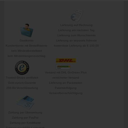
Lieferung auf Rechnung
Lieferung am nächsten Tag
Lieferung zum Wunschtermin
Gastkonto
Lieferung an separate Adresse
Kundenkonto mit Bestellhistorie
kostenlose Lieferung ab € 100,00
kein Mindestbestellwert
kein Mindermengenzuschlag
Versand mit DHL GoGreen Plus
Trusted-Shops zertifiziert
versicherter Versand
Geld-zurück-Garantie
Lieferung an Packstation
256-Bit-Verschlüsselung
Paketverfolgung
Versandbenachrichtigung
Zahlung per Überweisung
Zahlung per PayPal
Zahlung per Kreditkarte
Zahlung per SEPA-Lastschrift