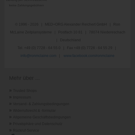
keine Zahlungsgebühren
© 1996 - 2026 | MED+ORG Alexander Reichert GmbH | Ron
McLaine Zeitplansysteme | Postfach 10 81 | 78074 Niedereschach
| Deutschland
Tel. +49 (0) 7728 - 64 55 0 | Fax +49 (0) 7728 - 64 55 29 |
info@ronmclaine.com
|
www.facebook.com/ronmclaine
Mehr über ...
»
Trusted Shops
»
Impressum
»
Versand- & Zahlungsbedingungen
»
Widerrufsrecht & -formular
»
Allgemeine Geschäftsbedingungen
»
Privatsphäre und Datenschutz
»
Rückruf-Service