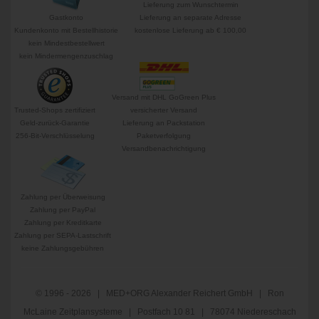
Lieferung zum Wunschtermin
Gastkonto
Lieferung an separate Adresse
Kundenkonto mit Bestellhistorie
kostenlose Lieferung ab € 100,00
kein Mindestbestellwert
kein Mindermengenzuschlag
Versand mit DHL GoGreen Plus
Trusted-Shops zertifiziert
versicherter Versand
Geld-zurück-Garantie
Lieferung an Packstation
256-Bit-Verschlüsselung
Paketverfolgung
Versandbenachrichtigung
Zahlung per Überweisung
Zahlung per PayPal
Zahlung per Kreditkarte
Zahlung per SEPA-Lastschrift
keine Zahlungsgebühren
© 1996 - 2026 | MED+ORG Alexander Reichert GmbH | Ron
McLaine Zeitplansysteme | Postfach 10 81 | 78074 Niedereschach