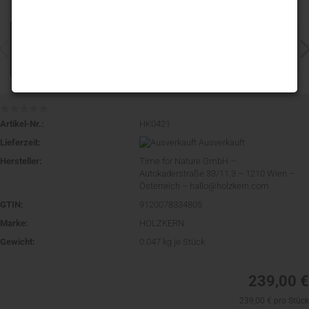
Artikel-Nr.:
HK0421
Lieferzeit:
Ausverkauft
Hersteller:
Time for Nature GmbH –
Autokaderstraße 33/11.3 – 1210 Wien –
Österreich – hallo@holzkern.com
GTIN:
9120078334805
Marke:
HOLZKERN
Gewicht:
0.047
kg je Stück
239,00 €
239,00 € pro Stück