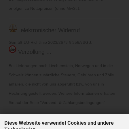
erfolgen zu Nettopreisen (ohne MwSt.).
elektronischer Widerruf ...
Gemäß EU-Richtlinie 2023/2673 § 356A BGB.
Verzollung ...
Bei Lieferungen nach Liechtenstein, Norwegen und in die
Schweiz können zusätzliche Steuern, Gebühren und Zölle
anfallen, die nicht von uns abgeführt bzw. von uns in
Rechnung gestellt werden. Weitere Informationen erhalten
Sie auf der Seite "
Versand- & Zahlungsbedingungen
".
Diese Webseite verwendet Cookies und andere