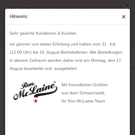
Bestellungen die während unserer
Hinweis:
Betriebsferien (31. Juli ab 12:00 Uhr bis 16.
« Erster
« zurück
weiter »
Letzter »
August) aufgegeben werden, werden ab Montag,
318
Artikel in dieser Kategorie
Sehr geehrte Kundinnen & Kunden,
17. August bearbeitet und versendet.
HOLZKERN Der Minimalist (40mm)
wir gönnen uns etwas Erholung und haben vom 31. Juli
(12:00 Uhr) bis 16. August Betriebsferien. Alle Bestellungen
in diesem Zeitraum werden daher erst am Montag, den 17.
August bearbeitet und ausgeliefert.
Mit freundlichen Grüßen
aus dem Schwarzwald,
Ihr Ron McLaine-Team