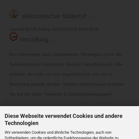
elektronischer Widerruf ...
Gemäß EU-Richtlinie 2023/2673 § 356A BGB.
Verzollung ...
Bei Lieferungen nach Liechtenstein, Norwegen und in die
Schweiz können zusätzliche Steuern, Gebühren und Zölle
anfallen, die nicht von uns abgeführt bzw. von uns in
Rechnung gestellt werden. Weitere Informationen erhalten
Sie auf der Seite "
Versand- & Zahlungsbedingungen
".
Diese Webseite verwendet Cookies und andere
Technologien
Wir verwenden Cookies und ähnliche Technologien, auch von
Drittanbietern, um die ordentliche Funktionsweise der Website zu