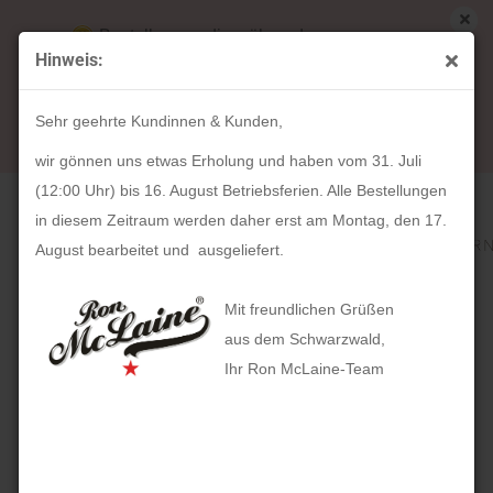
Bestellungen die während unserer
Hinweis:
Betriebsferien (31. Juli ab 12:00 Uhr bis 16.
« Erster
« zurück
weiter »
Letzter »
August) aufgegeben werden, werden ab Montag,
306
Artikel in dieser Kategorie
Sehr geehrte Kundinnen & Kunden,
17. August bearbeitet und versendet.
HOLZKERN Syntonize (42mm)
wir gönnen uns etwas Erholung und haben vom 31. Juli
(12:00 Uhr) bis 16. August Betriebsferien. Alle Bestellungen
in diesem Zeitraum werden daher erst am Montag, den 17.
August bearbeitet und ausgeliefert.
Mit freundlichen Grüßen
aus dem Schwarzwald,
Ihr Ron McLaine-Team