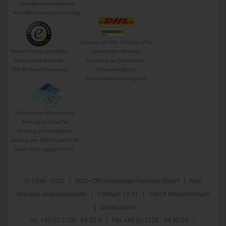
kein Mindestbestellwert
kein Mindermengenzuschlag
Versand mit DHL GoGreen Plus
Trusted-Shops zertifiziert
versicherter Versand
Geld-zurück-Garantie
Lieferung an Packstation
256-Bit-Verschlüsselung
Paketverfolgung
Versandbenachrichtigung
Zahlung per Überweisung
Zahlung per PayPal
Zahlung per Kreditkarte
Zahlung per SEPA-Lastschrift
keine Zahlungsgebühren
© 1996 - 2026 | MED+ORG Alexander Reichert GmbH | Ron
McLaine Zeitplansysteme | Postfach 10 81 | 78074 Niedereschach
| Deutschland
Tel. +49 (0) 7728 - 64 55 0 | Fax +49 (0) 7728 - 64 55 29 |