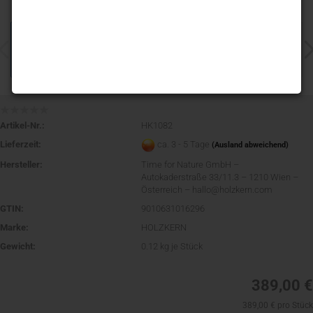
Artikel-Nr.:
HK1082
Lieferzeit:
ca. 3 - 5 Tage
(Ausland abweichend)
Hersteller:
Time for Nature GmbH –
Autokaderstraße 33/11.3 – 1210 Wien –
Österreich – hallo@holzkern.com
GTIN:
9010631016296
Marke:
HOLZKERN
Gewicht:
0.12
kg je Stück
389,00 €
389,00 € pro Stück