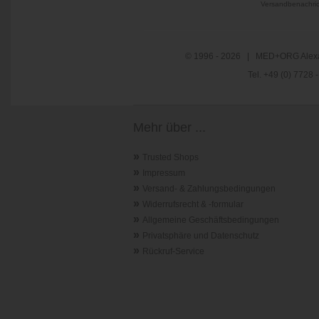
Versandbenachric
© 1996 - 2026 | MED+ORG Alexa
Tel. +49 (0) 7728
Mehr über ...
»
Trusted Shops
»
Impressum
»
Versand- & Zahlungsbedingungen
»
Widerrufsrecht & -formular
»
Allgemeine Geschäftsbedingungen
»
Privatsphäre und Datenschutz
»
Rückruf-Service