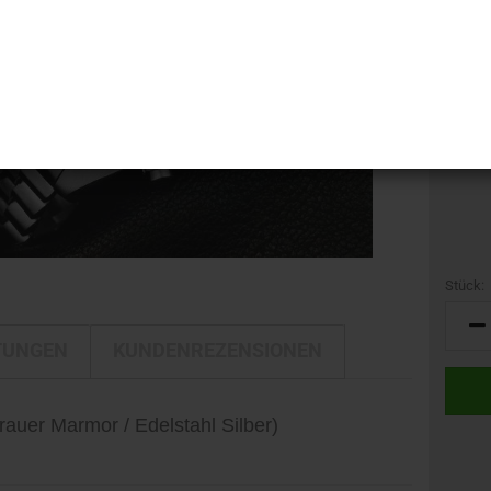
i-LINE
Kamerataschen
GTIN:
DELTA
Kulturbeutel
Marke:
DELTA Silber Edition
Reisetaschen
Gewich
Rucksäcke
Trolleys
Umhängetaschen
Stück:
Stück
TUNGEN
KUNDENREZENSIONEN
rauer Marmor / Edelstahl Silber)