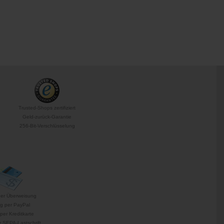
Trusted-Shops zertifiziert
Geld-zurück-Garantie
256-Bit-Verschlüsselung
per Überweisung
g per PayPal
per Kreditkarte
 SEPA-Lastschrift