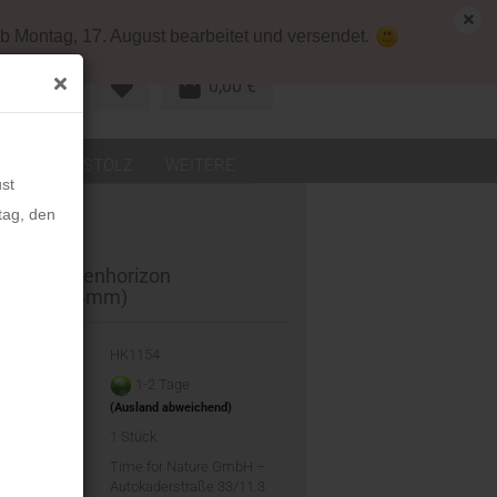
map
Deutschland
Kundenlogin
b Montag, 17. August bearbeitet und versendet.
0,00 €
R KONTO
LEDER
STOLZ
WEITERE
st
tag, den
KERN Openhorizon
elgrau (44mm)
-Nr.:
HK1154
eit:
1-2 Tage
(Ausland abweichend)
d:
1
Stück
ler:
Time for Nature GmbH –
Autokaderstraße 33/11.3