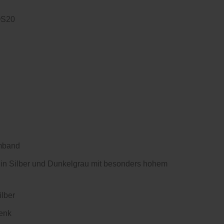
OS20
rmband
 in Silber und Dunkelgrau mit besonders hohem
ilber
lenk