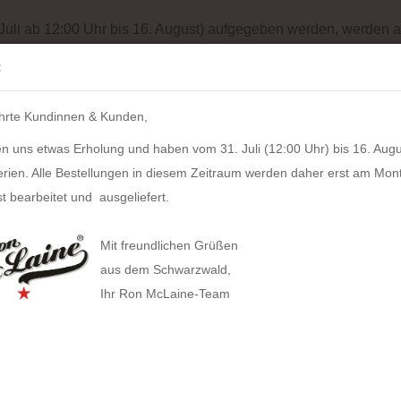
Batterieentsorgung
Garantiebedingungen
Impressum
Site
 Juli ab 12:00 Uhr bis 16. August) aufgegeben werden, werden a
Suche...
:
IH
hrte Kundinnen & Kunden,
LZKERN
SACHER
WINDROSE
PULL UP CASE
ALPEN
n uns etwas Erholung und haben vom 31. Juli (12:00 Uhr) bis 16. Augu
»
n
HOLZKERN Openhorizon dunkelgrau (44mm)
erien. Alle Bestellungen in diesem Zeitraum werden daher erst am Mon
306
Artikel in dieser Kategorie
t bearbeitet und ausgeliefert.
HOLZ
HAN anzeigen
dunk
Mit freundlichen Grüßen
Allison Smart-Box plus
aus dem Schwarzwald,
Artikel
Ihr Ron McLaine-Team
Allison Smart-Box
Covers
Businesstaschen
Lieferz
Allison Smart-Organizer
Geldbörsen
Computertaschen
Bestan
Allison Holz-Filz-Set
Tabak
Gürteltaschen
Herstel
Toolbox LOFT
Gürtel
Handtaschen