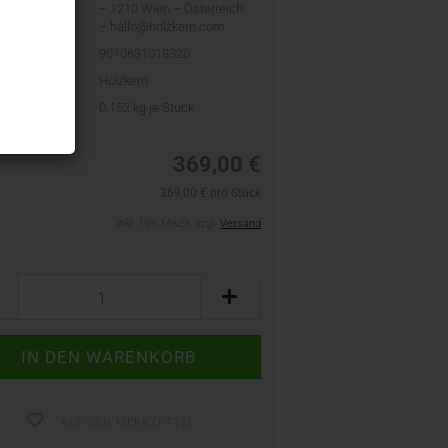
– 1210 Wien – Österreich
– hallo@holzkern.com
9010631018320
Holzkern
t:
0.152
kg je Stück
369,00 €
369,00 € pro Stück
inkl. 19% MwSt. zzgl.
Versand
AUF DEN MERKZETTEL