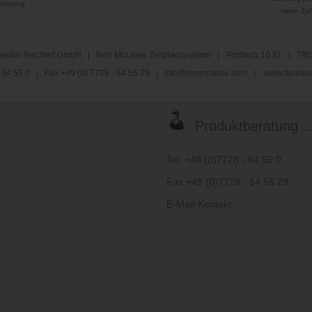
htigung
keine Za
nder Reichert GmbH | Ron McLaine Zeitplansysteme | Postfach 10 81 | 780
 - 64 55 0 | Fax +49 (0) 7728 - 64 55 29 |
info@ronmclaine.com
|
www.faceboo
Produktberatung ..
Tel. +49 (0)7728 - 64 55 0
Fax +49 (0)7728 - 64 55 29
E-Mail-Kontakt