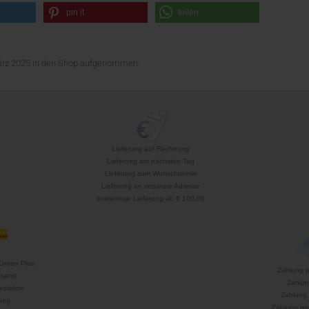
pin it
teilen
März 2025 in den Shop aufgenommen.
Lieferung auf Rechnung
Lieferung am nächsten Tag
Lieferung zum Wunschtermin
Lieferung an separate Adresse
kostenlose Lieferung ab € 100,00
Green Plus
Zahlung 
rsand
Zahlun
kstation
Zahlung 
ung
Zahlung per