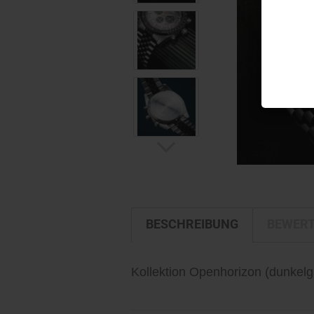
BESCHREIBUNG
BEWER
Kollektion Openhorizon
(dunkelg