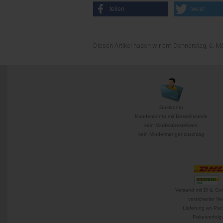
teilen
tweet
Diesen Artikel haben wir am Donnerstag, 6. 
Gastkonto
Kundenkonto mit Bestellhistorie
kein Mindestbestellwert
kein Mindermengenzuschlag
Versand mit DHL Go
versicherter Ve
Lieferung an Pac
Paketverfolg