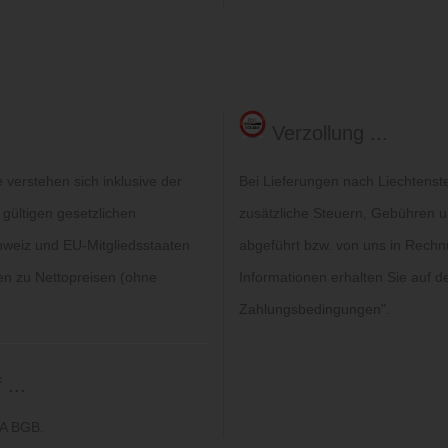
Verzollung ...
verstehen sich inklusive der
Bei Lieferungen nach Liechtenst
 gültigen gesetzlichen
zusätzliche Steuern, Gebühren un
hweiz und EU-Mitgliedsstaaten
abgeführt bzw. von uns in Rechn
gen zu Nettopreisen (ohne
Informationen erhalten Sie auf de
Zahlungsbedingungen
".
...
6A BGB.