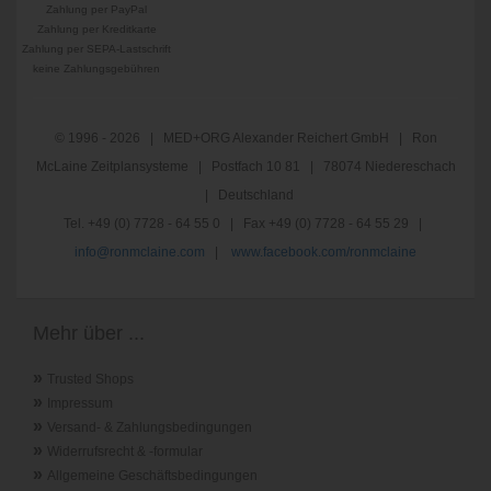
Zahlung per PayPal
Zahlung per Kreditkarte
Zahlung per SEPA-Lastschrift
keine Zahlungsgebühren
© 1996 - 2026 | MED+ORG Alexander Reichert GmbH | Ron
McLaine Zeitplansysteme | Postfach 10 81 | 78074 Niedereschach
| Deutschland
Tel. +49 (0) 7728 - 64 55 0 | Fax +49 (0) 7728 - 64 55 29 |
info@ronmclaine.com
|
www.facebook.com/ronmclaine
Mehr über ...
»
Trusted Shops
»
Impressum
»
Versand- & Zahlungsbedingungen
»
Widerrufsrecht & -formular
»
Allgemeine Geschäftsbedingungen