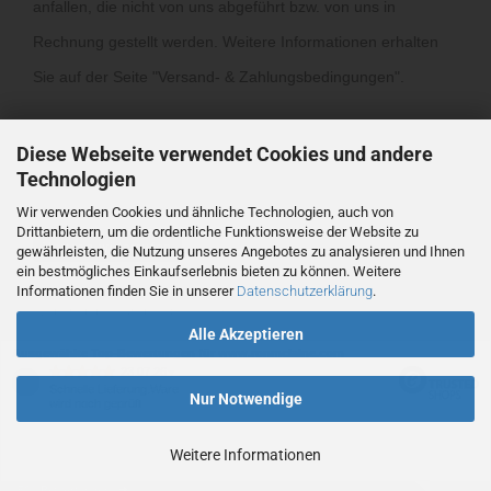
anfallen, die nicht von uns abgeführt bzw. von uns in
Rechnung gestellt werden. Weitere Informationen erhalten
Sie auf der Seite "
Versand- & Zahlungsbedingungen
".
Diese Webseite verwendet Cookies und andere
Technologien
Wir verwenden Cookies und ähnliche Technologien, auch von
Drittanbietern, um die ordentliche Funktionsweise der Website zu
Vertrag widerrufen
gewährleisten, die Nutzung unseres Angebotes zu analysieren und Ihnen
ein bestmögliches Einkaufserlebnis bieten zu können. Weitere
Informationen finden Sie in unserer
Datenschutzerklärung
.
Webshop
by Gambio.de © 2026
Alle Akzeptieren
Ausgewählte Top-Bewertungen für www.ronmclaine.com
23.07.26
▼
Schnelle Lieferung.Ware
Nur Notwendige
wird noch geprüft
Weitere Informationen
501 Bewertungen