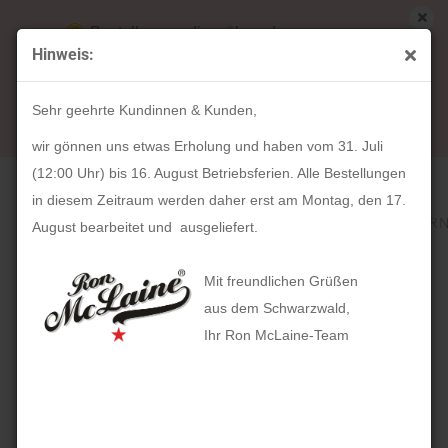
Bestellungen die während unserer
Hinweis:
Betriebsferien (31. Juli ab 12:00 Uhr bis 16.
« Erster
« zurück
weiter »
Letzter »
August) aufgegeben werden, werden ab Montag,
182
Artikel in dieser Kategorie
Sehr geehrte Kundinnen & Kunden,
17. August bearbeitet und versendet.
HOLZKERN Prelude (Walnussholz / Kupfer)
wir gönnen uns etwas Erholung und haben vom 31. Juli
(12:00 Uhr) bis 16. August Betriebsferien. Alle Bestellungen
in diesem Zeitraum werden daher erst am Montag, den 17.
August bearbeitet und ausgeliefert.
Mit freundlichen Grüßen
aus dem Schwarzwald,
Ihr Ron McLaine-Team