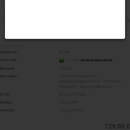
Artikel-Nr.:
4174A
Lieferzeit:
1-2 Tage
(Ausland abweichend)
Bestand:
2
Stück
Hersteller:
Time for Nature GmbH –
Autokaderstraße 33/11.3 – 1210 Wien –
Österreich – hallo@holzkern.com
GTIN:
9010631017545
Marke:
HOLZKERN
Gewicht:
0.05
kg je Stück
129,00 €