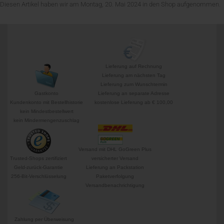
Diesen Artikel haben wir am Montag, 20. Mai 2024 in den Shop aufgenommen.
Lieferung auf Rechnung
Lieferung am nächsten Tag
Lieferung zum Wunschtermin
Gastkonto
Lieferung an separate Adresse
Kundenkonto mit Bestellhistorie
kostenlose Lieferung ab € 100,00
kein Mindestbestellwert
kein Mindermengenzuschlag
Versand mit DHL GoGreen Plus
Trusted-Shops zertifiziert
versicherter Versand
Geld-zurück-Garantie
Lieferung an Packstation
256-Bit-Verschlüsselung
Paketverfolgung
Versandbenachrichtigung
Zahlung per Überweisung