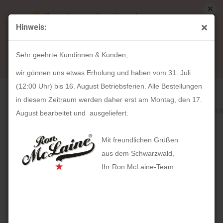
Bestellungen die während unserer
Hinweis:
Betriebsferien (31. Juli ab 12:00 Uhr bis 16.
« Erster
« zurück
weiter »
Letzter »
August) aufgegeben werden, werden ab Montag,
318
Artikel in dieser Kategorie
Sehr geehrte Kundinnen & Kunden,
17. August bearbeitet und versendet.
HOLZKERN Der Tutor (40mm)
wir gönnen uns etwas Erholung und haben vom 31. Juli
(12:00 Uhr) bis 16. August Betriebsferien. Alle Bestellungen
in diesem Zeitraum werden daher erst am Montag, den 17.
August bearbeitet und ausgeliefert.
Mit freundlichen Grüßen
aus dem Schwarzwald,
Ihr Ron McLaine-Team