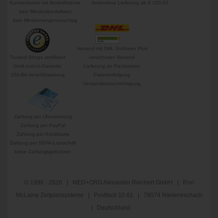
Kundenkonto mit Bestellhistorie
kostenlose Lieferung ab € 100,00
kein Mindestbestellwert
kein Mindermengenzuschlag
Versand mit DHL GoGreen Plus
Trusted-Shops zertifiziert
versicherter Versand
Geld-zurück-Garantie
Lieferung an Packstation
256-Bit-Verschlüsselung
Paketverfolgung
Versandbenachrichtigung
Zahlung per Überweisung
Zahlung per PayPal
Zahlung per Kreditkarte
Zahlung per SEPA-Lastschrift
keine Zahlungsgebühren
© 1996 - 2026 | MED+ORG Alexander Reichert GmbH | Ron
McLaine Zeitplansysteme | Postfach 10 81 | 78074 Niedereschach
| Deutschland