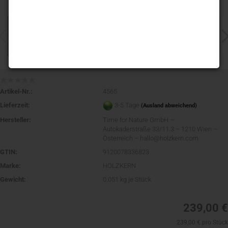
Artikel-Nr.:
4565
Lieferzeit:
3-5 Tage
(Ausland abweichend)
Hersteller:
Time for Nature GmbH –
Autokaderstraße 33/11.3 – 1210 Wien –
Österreich – hallo@holzkern.com
GTIN:
9120078336823
Marke:
HOLZKERN
Gewicht:
0.051
kg je Stück
239,00 €
239,00 € pro Stück