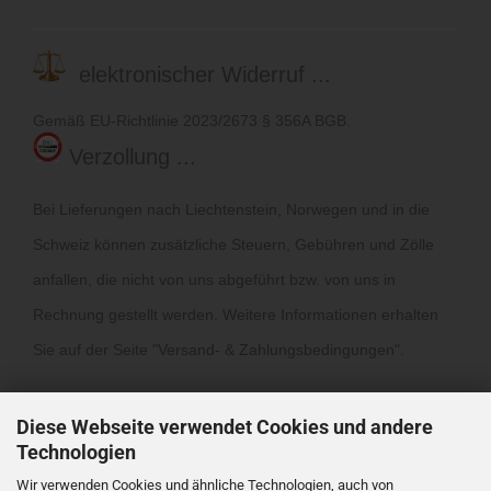
elektronischer Widerruf ...
Gemäß EU-Richtlinie 2023/2673 § 356A BGB.
Verzollung ...
Bei Lieferungen nach Liechtenstein, Norwegen und in die
Schweiz können zusätzliche Steuern, Gebühren und Zölle
anfallen, die nicht von uns abgeführt bzw. von uns in
Rechnung gestellt werden. Weitere Informationen erhalten
Sie auf der Seite "
Versand- & Zahlungsbedingungen
".
Diese Webseite verwendet Cookies und andere
Technologien
Wir verwenden Cookies und ähnliche Technologien, auch von