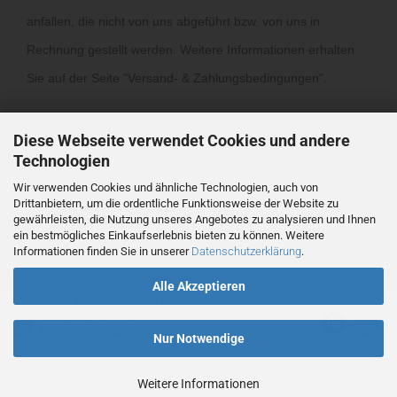
anfallen, die nicht von uns abgeführt bzw. von uns in
Rechnung gestellt werden. Weitere Informationen erhalten
Sie auf der Seite "
Versand- & Zahlungsbedingungen
".
Diese Webseite verwendet Cookies und andere
Technologien
Wir verwenden Cookies und ähnliche Technologien, auch von
Drittanbietern, um die ordentliche Funktionsweise der Website zu
Vertrag widerrufen
gewährleisten, die Nutzung unseres Angebotes zu analysieren und Ihnen
ein bestmögliches Einkaufserlebnis bieten zu können. Weitere
Informationen finden Sie in unserer
Datenschutzerklärung
.
Webshop
by Gambio.de © 2026
Alle Akzeptieren
Ausgewählte Top-Bewertungen für www.ronmclaine.com
23.07.26
▼
Schnelle Lieferung.Ware
Nur Notwendige
wird noch geprüft
Weitere Informationen