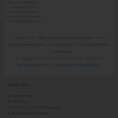
Zahlung per Überweisung
Zahlung per PayPal
Zahlung per Kreditkarte
Zahlung per SEPA-Lastschrift
keine Zahlungsgebühren
© 1996 - 2026 | MED+ORG Alexander Reichert GmbH | Ron
McLaine Zeitplansysteme | Postfach 10 81 | 78074 Niedereschach
| Deutschland
Tel. +49 (0) 7728 - 64 55 0 | Fax +49 (0) 7728 - 64 55 29 |
info@ronmclaine.com
|
www.facebook.com/ronmclaine
Mehr über ...
»
Trusted Shops
»
Impressum
»
Versand- & Zahlungsbedingungen
»
Widerrufsrecht & -formular