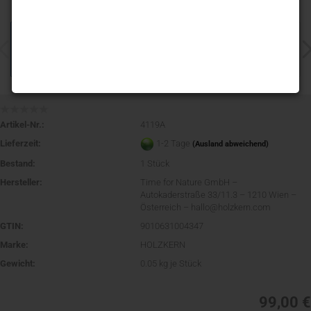
Artikel-Nr.:
4119A
Lieferzeit:
1-2 Tage
(Ausland abweichend)
Bestand:
1
Stück
Hersteller:
Time for Nature GmbH –
Autokaderstraße 33/11.3 – 1210 Wien –
Österreich – hallo@holzkern.com
GTIN:
9010631004347
Marke:
HOLZKERN
Gewicht:
0.05
kg je Stück
99,00 €