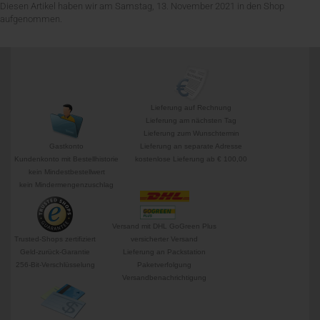
Diesen Artikel haben wir am Samstag, 13. November 2021 in den Shop
aufgenommen.
Lieferung auf Rechnung
Lieferung am nächsten Tag
Lieferung zum Wunschtermin
Gastkonto
Lieferung an separate Adresse
Kundenkonto mit Bestellhistorie
kostenlose Lieferung ab € 100,00
kein Mindestbestellwert
kein Mindermengenzuschlag
Versand mit DHL GoGreen Plus
Trusted-Shops zertifiziert
versicherter Versand
Geld-zurück-Garantie
Lieferung an Packstation
256-Bit-Verschlüsselung
Paketverfolgung
Versandbenachrichtigung