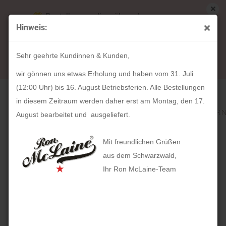
Bestellungen die während unserer
Hinweis:
Betriebsferien (31. Juli ab 12:00 Uhr bis 16.
« Erster
« zurück
weiter »
Letzter »
August) aufgegeben werden, werden ab Montag,
181
Artikel in dieser Kategorie
Sehr geehrte Kundinnen & Kunden,
17. August bearbeitet und versendet.
HOLZKERN Acapella (Apfelholz / Schwarz
wir gönnen uns etwas Erholung und haben vom 31. Juli
(12:00 Uhr) bis 16. August Betriebsferien. Alle Bestellungen
in diesem Zeitraum werden daher erst am Montag, den 17.
August bearbeitet und ausgeliefert.
Mit freundlichen Grüßen
aus dem Schwarzwald,
Ihr Ron McLaine-Team