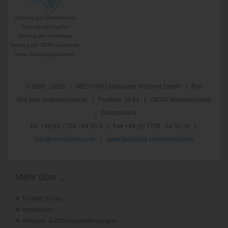
Zahlung per Überweisung
Zahlung per PayPal
Zahlung per Kreditkarte
Zahlung per SEPA-Lastschrift
keine Zahlungsgebühren
© 1996 - 2026 | MED+ORG Alexander Reichert GmbH | Ron
McLaine Zeitplansysteme | Postfach 10 81 | 78074 Niedereschach
| Deutschland
Tel. +49 (0) 7728 - 64 55 0 | Fax +49 (0) 7728 - 64 55 29 |
info@ronmclaine.com
|
www.facebook.com/ronmclaine
Mehr über ...
»
Trusted Shops
»
Impressum
»
Versand- & Zahlungsbedingungen