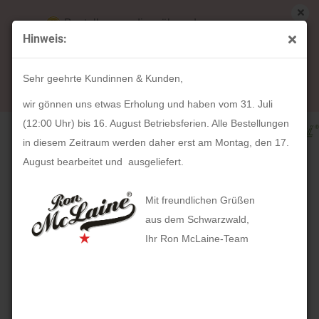
Bestellungen die während unserer
Hinweis:
Betriebsferien (31. Juli ab 12:00 Uhr bis 16.
weiter »
Letzter »
August) aufgegeben werden, werden ab Montag,
70
Artikel in dieser Kategorie
Sehr geehrte Kundinnen & Kunden,
17. August bearbeitet und versendet.
Füllfederhalter Promesa Stamp & Touch 80300M (4-zeilig)
wir gönnen uns etwas Erholung und haben vom 31. Juli
(12:00 Uhr) bis 16. August Betriebsferien. Alle Bestellungen
in diesem Zeitraum werden daher erst am Montag, den 17.
August bearbeitet und ausgeliefert.
Mit freundlichen Grüßen
aus dem Schwarzwald,
Ihr Ron McLaine-Team