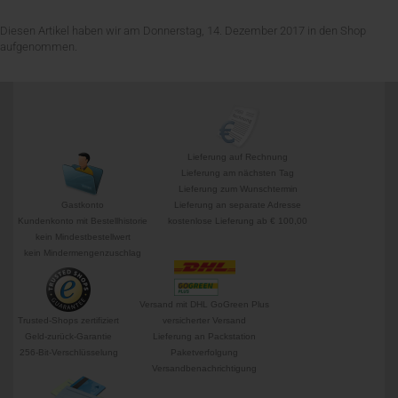
Diesen Artikel haben wir am Donnerstag, 14. Dezember 2017 in den Shop
aufgenommen.
Lieferung auf Rechnung
Lieferung am nächsten Tag
Lieferung zum Wunschtermin
Gastkonto
Lieferung an separate Adresse
Kundenkonto mit Bestellhistorie
kostenlose Lieferung ab € 100,00
kein Mindestbestellwert
kein Mindermengenzuschlag
Versand mit DHL GoGreen Plus
Trusted-Shops zertifiziert
versicherter Versand
Geld-zurück-Garantie
Lieferung an Packstation
256-Bit-Verschlüsselung
Paketverfolgung
Versandbenachrichtigung