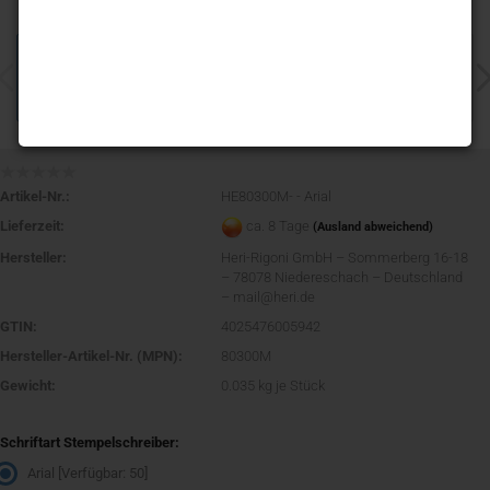
Artikel-Nr.:
HE80300M- - Arial
Lieferzeit:
ca. 8 Tage
(Ausland abweichend)
Hersteller:
Heri-Rigoni GmbH – Sommerberg 16-18
– 78078 Niedereschach – Deutschland
– mail@heri.de
GTIN:
4025476005942
Hersteller-Artikel-Nr. (MPN):
80300M
Gewicht:
0.035
kg je Stück
Schriftart Stempelschreiber:
Arial
[Verfügbar: 50]