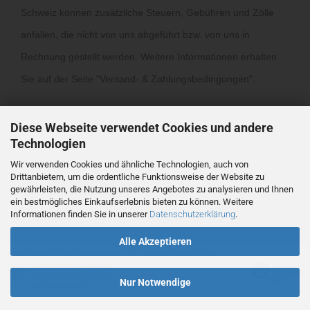
Schweiz können zusätzliche Steuern, Gebühren und Zölle
anfallen, die nicht von uns abgeführt bzw. von uns in
Rechnung gestellt werden. Weitere Informationen erhalten
Sie auf der Seite "
Versand- & Zahlungsbedingungen
".
Diese Webseite verwendet Cookies und andere
Technologien
Wir verwenden Cookies und ähnliche Technologien, auch von
Drittanbietern, um die ordentliche Funktionsweise der Website zu
Vertrag widerrufen
gewährleisten, die Nutzung unseres Angebotes zu analysieren und Ihnen
ein bestmögliches Einkaufserlebnis bieten zu können. Weitere
Informationen finden Sie in unserer
Datenschutzerklärung
.
Webshop
by Gambio.de © 2026
Alle Akzeptieren
Ausgewählte Top-Bewertungen für www.ronmclaine.com
23.07.26
▼
Schnelle Lieferung.Ware
Nur Notwendige
wird noch geprüft