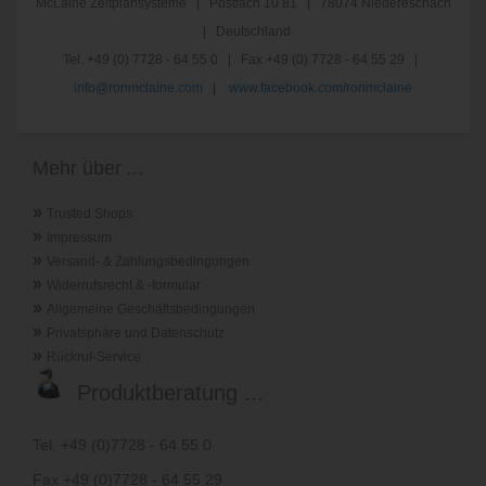
McLaine Zeitplansysteme | Postfach 10 81 | 78074 Niedereschach
| Deutschland
Tel. +49 (0) 7728 - 64 55 0 | Fax +49 (0) 7728 - 64 55 29 |
info@ronmclaine.com
|
www.facebook.com/ronmclaine
Mehr über ...
»
Trusted Shops
»
Impressum
»
Versand- & Zahlungsbedingungen
»
Widerrufsrecht & -formular
»
Allgemeine Geschäftsbedingungen
»
Privatsphäre und Datenschutz
»
Rückruf-Service
Produktberatung ...
Tel. +49 (0)7728 - 64 55 0
Fax +49 (0)7728 - 64 55 29