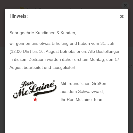
Bestellungen die während unserer
Hinweis:
Betriebsferien (31. Juli ab 12:00 Uhr bis 16.
« Erster
« zurück
weiter »
Letzter »
August) aufgegeben werden, werden ab Montag,
306
Artikel in dieser Kategorie
Sehr geehrte Kundinnen & Kunden,
17. August bearbeitet und versendet.
HOLZKERN Helens (45mm)
wir gönnen uns etwas Erholung und haben vom 31. Juli
(12:00 Uhr) bis 16. August Betriebsferien. Alle Bestellungen
in diesem Zeitraum werden daher erst am Montag, den 17.
August bearbeitet und ausgeliefert.
Mit freundlichen Grüßen
aus dem Schwarzwald,
Ihr Ron McLaine-Team