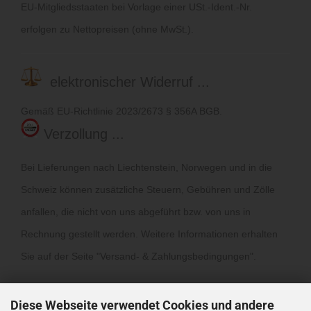
EU-Mitgliedsstaaten bei Vorlage einer USt.-Ident.-Nr.
erfolgen zu Nettopreisen (ohne MwSt.).
elektronischer Widerruf ...
Gemäß EU-Richtlinie 2023/2673 § 356A BGB.
Verzollung ...
Bei Lieferungen nach Liechtenstein, Norwegen und in die
Schweiz können zusätzliche Steuern, Gebühren und Zölle
anfallen, die nicht von uns abgeführt bzw. von uns in
Rechnung gestellt werden. Weitere Informationen erhalten
Sie auf der Seite "
Versand- & Zahlungsbedingungen
".
Diese Webseite verwendet Cookies und andere