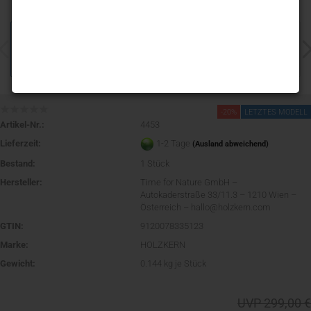
-20%
LETZTES MODELL
Artikel-Nr.:
4453
Lieferzeit:
1-2 Tage
(Ausland abweichend)
Bestand:
1
Stück
Hersteller:
Time for Nature GmbH –
Autokaderstraße 33/11.3 – 1210 Wien –
Österreich – hallo@holzkern.com
GTIN:
9120078335123
Marke:
HOLZKERN
Gewicht:
0.144
kg je Stück
UVP 299,00 €