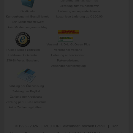
Lieferung am nächsten Tag
Lieferung zum Wunschtermin
Gastkonto
Lieferung an separate Adresse
Kundenkonto mit Bestellhistorie
kostenlose Lieferung ab € 100,00
kein Mindestbestellwert
kein Mindermengenzuschlag
Versand mit DHL GoGreen Plus
Trusted-Shops zertifiziert
versicherter Versand
Geld-zurück-Garantie
Lieferung an Packstation
256-Bit-Verschlüsselung
Paketverfolgung
Versandbenachrichtigung
Zahlung per Überweisung
Zahlung per PayPal
Zahlung per Kreditkarte
Zahlung per SEPA-Lastschrift
keine Zahlungsgebühren
© 1996 - 2026 | MED+ORG Alexander Reichert GmbH | Ron