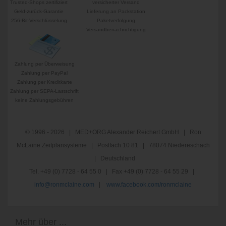
Trusted-Shops zertifiziert
versicherter Versand
Geld-zurück-Garantie
Lieferung an Packstation
256-Bit-Verschlüsselung
Paketverfolgung
Versandbenachrichtigung
Zahlung per Überweisung
Zahlung per PayPal
Zahlung per Kreditkarte
Zahlung per SEPA-Lastschrift
keine Zahlungsgebühren
© 1996 - 2026 | MED+ORG Alexander Reichert GmbH | Ron
McLaine Zeitplansysteme | Postfach 10 81 | 78074 Niedereschach
| Deutschland
Tel. +49 (0) 7728 - 64 55 0 | Fax +49 (0) 7728 - 64 55 29 |
info@ronmclaine.com
|
www.facebook.com/ronmclaine
Mehr über ...