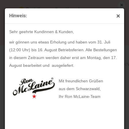
Bestellungen die während unserer
Hinweis:
Betriebsferien (31. Juli ab 12:00 Uhr bis 16.
« Erster
« zurück
weiter »
Letzter »
August) aufgegeben werden, werden ab Montag,
318
Artikel in dieser Kategorie
Sehr geehrte Kundinnen & Kunden,
17. August bearbeitet und versendet.
HOLZKERN Harriet (28mm)
wir gönnen uns etwas Erholung und haben vom 31. Juli
(12:00 Uhr) bis 16. August Betriebsferien. Alle Bestellungen
in diesem Zeitraum werden daher erst am Montag, den 17.
August bearbeitet und ausgeliefert.
Mit freundlichen Grüßen
aus dem Schwarzwald,
Ihr Ron McLaine-Team