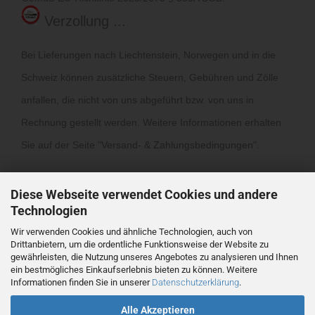
Verzollung ...
Bei Lieferungen nach Liechtenstein, Norwegen und in die
Schweiz können zusätzliche Steuern, Gebühren und Zölle
anfallen, die nicht von uns abgeführt bzw. von uns in
Rechnung gestellt werden. Weitere Informationen erhalten
Sie auf der Seite "
Versand- & Zahlungsbedingungen
".
Diese Webseite verwendet Cookies und andere
Technologien
Wir verwenden Cookies und ähnliche Technologien, auch von
Drittanbietern, um die ordentliche Funktionsweise der Website zu
Vertrag widerrufen
gewährleisten, die Nutzung unseres Angebotes zu analysieren und Ihnen
ein bestmögliches Einkaufserlebnis bieten zu können. Weitere
Informationen finden Sie in unserer
Datenschutzerklärung
.
Webshop
by Gambio.de © 2026
Alle Akzeptieren