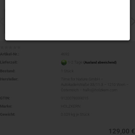
Artikel-Nr.:
4692
Lieferzeit:
1-2 Tage
(Ausland abweichend)
Bestand:
1
Stück
Hersteller:
Time for Nature GmbH –
Autokaderstraße 33/11.3 – 1210 Wien –
Österreich – hallo@holzkern.com
GTIN:
9120078339015
Marke:
HOLZKERN
Gewicht:
0.029
kg je Stück
129,00 €