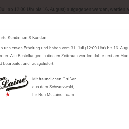
Batterieentsorgung
Garantiebedingungen
Impressum
Site
 Juli ab 12:00 Uhr bis 16. August) aufgegeben werden, werden a
Suche...
:
IH
hrte Kundinnen & Kunden,
LZKERN
SACHER
WINDROSE
PULL UP CASE
ALPEN
n uns etwas Erholung und haben vom 31. Juli (12:00 Uhr) bis 16. Augu
N | Toolbox LOFT (lime green)
erien. Alle Bestellungen in diesem Zeitraum werden daher erst am Mon
11
Artikel in dieser Kategorie
t bearbeitet und ausgeliefert.
HAN |
HAN anzeigen
Mit freundlichen Grüßen
Allison Smart-Box plus
Artikel
aus dem Schwarzwald,
Lieferz
Ihr Ron McLaine-Team
Allison Smart-Box
Covers
Businesstaschen
Allison Smart-Organizer
Geldbörsen
Computertaschen
Bestan
Allison Holz-Filz-Set
Herstel
Tabak
Gürteltaschen
Toolbox LOFT
Gürtel
Handtaschen