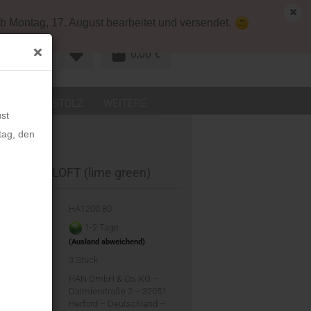
map
Deutschland
Kundenlogin
b Montag, 17. August bearbeitet und versendet.
0,00 €
R KONTO
LEDER
STOLZ
WEITERE
st
tag, den
 Toolbox LOFT (lime green)
-Nr.:
HA1200.80
eit:
1-2 Tage
(Ausland abweichend)
d:
3
Stück
ler:
HAN GmbH & Co. KG –
Daimlerstraße 2 – 32051
Herford – Deutschland –