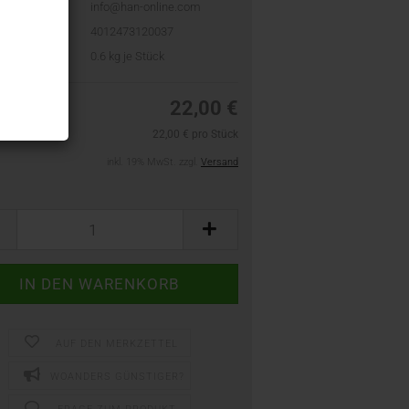
info@han-online.com
4012473120037
t:
0.6
kg je Stück
22,00 €
22,00 € pro Stück
inkl. 19% MwSt. zzgl.
Versand
AUF DEN MERKZETTEL
WOANDERS GÜNSTIGER?