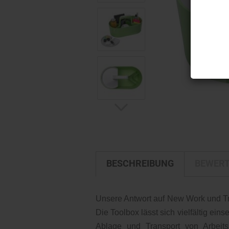
BESCHREIBUNG
BEWER
Unsere Antwort auf New Work und Tr
Die Toolbox lässt sich vielfältig ein
Ablage und Transport von Arbeits