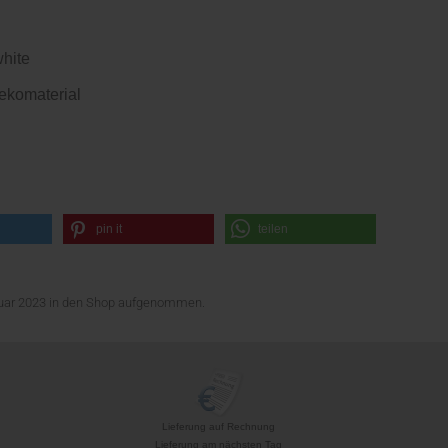
white
ekomaterial
pin it
teilen
bruar 2023 in den Shop aufgenommen.
Lieferung auf Rechnung
Lieferung am nächsten Tag