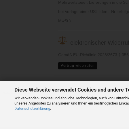
Mehrwertsteuer. Lieferungen in die Sc
bei Vorlage einer USt.-Ident.-Nr. erfol
MwSt.).
elektronischer Widerruf 
Gemäß EU-Richtlinie 2023/2673 § 35
Vertrag widerrufen
Webshop
by Gambio.de © 2026
Diese Webseite verwendet Cookies und andere T
Selected top reviews for
Wir verwenden Cookies und ähnliche Technologien, auch von Drittanbie
unseres Angebotes zu analysieren und Ihnen ein bestmögliches Einkauf
Datenschutzerklärung
.