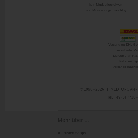
kein Mindestbestellwert
kein Mindermengenzuschlag
Versand mit DHL Go
versicherter Ve
Lieferung an Pac
Paketverfolg
Versandbenachric
© 1996 - 2026 | MED+ORG Alexa
Tel. +49 (0) 7728
Mehr über ...
»
Trusted Shops