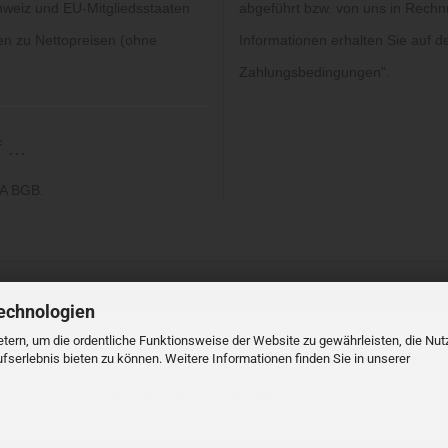
hweiz und EU-Mitgliedsstaaten
abgeführt bzw. von uns in Rechn
gen zu Nettopreisen (ohne
Informationen erhalten Sie auf de
Zahlungsbedingungen
".
...
6A BGB.
echnologien
tern, um die ordentliche Funktionsweise der Website zu gewährleisten, die Nu
serlebnis bieten zu können. Weitere Informationen finden Sie in unserer
There are no reviews yet.