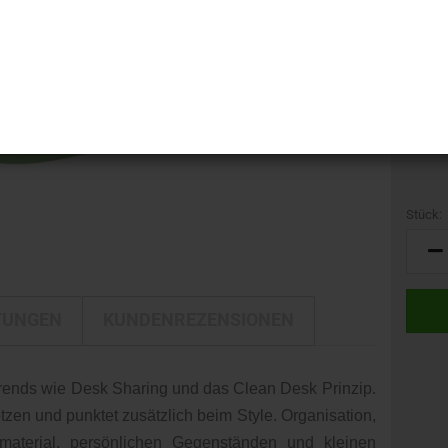
i-LINE
Kamerataschen
GTIN:
DELTA
Gewich
Kulturbeutel
DELTA Silber Edition
Reisetaschen
Rucksäcke
Trolleys
Umhängetaschen
Stück:
Stück
TUNGEN
KUNDENREZENSIONEN
ends wie Desk Sharing und das Clean Desk Prinzip.
setzen und punktet zusätzlich beim Style. Organisation,
material, persönlichen Gegenständen und kleinen