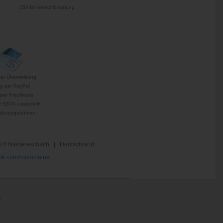
256-Bit-Verschlüsselung
per Überweisung
g per PayPal
per Kreditkarte
 SEPA-Lastschrift
hlungsgebühren
74 Niedereschach | Deutschland
k.com/ronmclaine
.