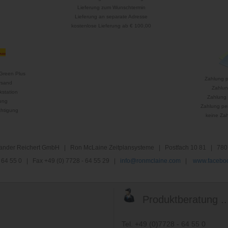
Lieferung zum Wunschtermin
Lieferung an separate Adresse
kostenlose Lieferung ab € 100,00
Green Plus
Zahlung 
rsand
Zahlun
kstation
Zahlung 
ung
Zahlung per
htigung
keine Za
nder Reichert GmbH | Ron McLaine Zeitplansysteme | Postfach 10 81 | 780
 - 64 55 0 | Fax +49 (0) 7728 - 64 55 29 |
info@ronmclaine.com
|
www.faceboo
Produktberatung ..
Tel. +49 (0)7728 - 64 55 0