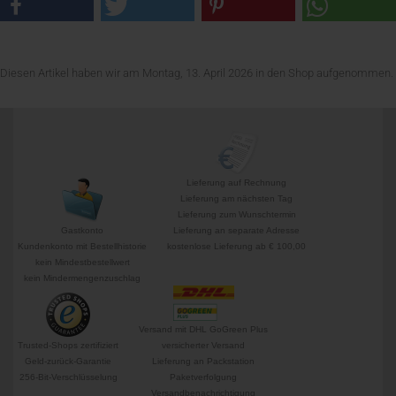
Diesen Artikel haben wir am Montag, 13. April 2026 in den Shop aufgenommen.
Lieferung auf Rechnung
Lieferung am nächsten Tag
Lieferung zum Wunschtermin
Gastkonto
Lieferung an separate Adresse
Kundenkonto mit Bestellhistorie
kostenlose Lieferung ab € 100,00
kein Mindestbestellwert
kein Mindermengenzuschlag
Versand mit DHL GoGreen Plus
Trusted-Shops zertifiziert
versicherter Versand
Geld-zurück-Garantie
Lieferung an Packstation
256-Bit-Verschlüsselung
Paketverfolgung
Versandbenachrichtigung