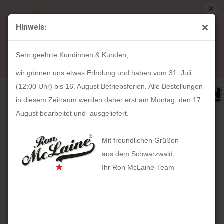
Bestellungen die während unserer
Hinweis:
Betriebsferien (31. Juli ab 12:00 Uhr bis 16.
weiter »
Letzter »
August) aufgegeben werden, werden ab Montag,
33
Artikel in dieser Kategorie
Sehr geehrte Kundinnen & Kunden,
17. August bearbeitet und versendet.
HAN | Kugelschreiberständer DELTA (lichtgrau-schwarz)
wir gönnen uns etwas Erholung und haben vom 31. Juli
(12:00 Uhr) bis 16. August Betriebsferien. Alle Bestellungen
in diesem Zeitraum werden daher erst am Montag, den 17.
August bearbeitet und ausgeliefert.
Mit freundlichen Grüßen
aus dem Schwarzwald,
Ihr Ron McLaine-Team