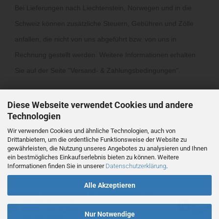
Bei Lieferungen nach Liechtenstein, Norwegen und in die
Schweiz können zusätzliche Steuern, Gebühren und Zölle
anfallen, die nicht von uns abgeführt bzw. von uns in
Rechnung gestellt werden. Weitere Informationen erhalten
Sie auf der Seite "
Versand- & Zahlungsbedingungen
".
Diese Webseite verwendet Cookies und andere
Technologien
Wir verwenden Cookies und ähnliche Technologien, auch von
Drittanbietern, um die ordentliche Funktionsweise der Website zu
Vertrag widerrufen
gewährleisten, die Nutzung unseres Angebotes zu analysieren und Ihnen
ein bestmögliches Einkaufserlebnis bieten zu können. Weitere
Informationen finden Sie in unserer
Datenschutzerklärung
.
Webshop
by Gambio.de © 2026
Alle Akzeptieren
Ausgewählte Top-Bewertungen für www.ronmclaine.com
23.07.26
▼
Schnelle Lieferung.Ware
Nur Notwendige
wird noch geprüft