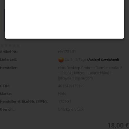
Artikel-Nr.:
HA1751.31
Lieferzeit:
ca. 3 - 5 Tage
(Ausland abweichend)
Hersteller:
HAN Desktop GmbH – Daimlerstraße 2
– 32051 Herford – Deutschland –
info@han-online.com
GTIN:
4012473175129
Marke:
HAN
Hersteller-Artikel-Nr. (MPN):
1751-31
Gewicht:
0.15
kg je Stück
18,00 €