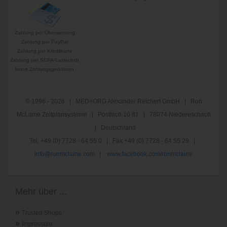
Zahlung per Überweisung
Zahlung per PayPal
Zahlung per Kreditkarte
Zahlung per SEPA-Lastschrift
keine Zahlungsgebühren
© 1996 - 2026 | MED+ORG Alexander Reichert GmbH | Ron
McLaine Zeitplansysteme | Postfach 10 81 | 78074 Niedereschach
| Deutschland
Tel. +49 (0) 7728 - 64 55 0 | Fax +49 (0) 7728 - 64 55 29 |
info@ronmclaine.com
|
www.facebook.com/ronmclaine
Mehr über ...
»
Trusted Shops
»
Impressum