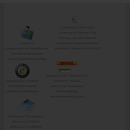
Lieferung auf Rechnung
Lieferung am nächsten Tag
Lieferung zum Wunschtermin
Gastkonto
Lieferung an separate Adresse
Kundenkonto mit Bestellhistorie
kostenlose Lieferung ab € 100,00
kein Mindestbestellwert
kein Mindermengenzuschlag
Versand mit DHL GoGreen Plus
Trusted-Shops zertifiziert
versicherter Versand
Geld-zurück-Garantie
Lieferung an Packstation
256-Bit-Verschlüsselung
Paketverfolgung
Versandbenachrichtigung
Zahlung per Überweisung
Zahlung per PayPal
Zahlung per Kreditkarte