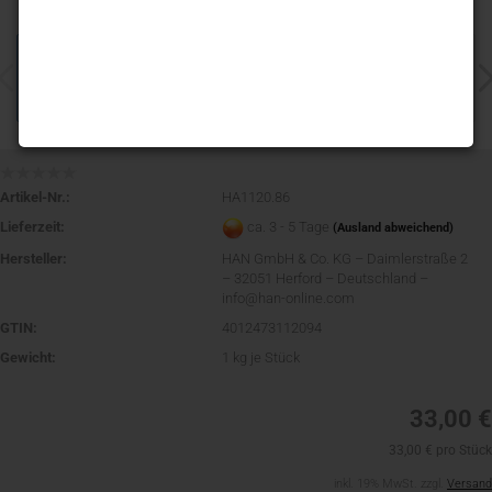
Artikel-Nr.:
HA1120.86
Lieferzeit:
ca. 3 - 5 Tage
(Ausland abweichend)
Hersteller:
HAN GmbH & Co. KG – Daimlerstraße 2
– 32051 Herford – Deutschland –
info@han-online.com
GTIN:
4012473112094
Gewicht:
1
kg je Stück
33,00 €
33,00 € pro Stück
inkl. 19% MwSt. zzgl.
Versand