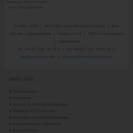
Zahlung per SEPA-Lastschrift
keine Zahlungsgebühren
© 1996 - 2026 | MED+ORG Alexander Reichert GmbH | Ron
McLaine Zeitplansysteme | Postfach 10 81 | 78074 Niedereschach
| Deutschland
Tel. +49 (0) 7728 - 64 55 0 | Fax +49 (0) 7728 - 64 55 29 |
info@ronmclaine.com
|
www.facebook.com/ronmclaine
Mehr über ...
»
Trusted Shops
»
Impressum
»
Versand- & Zahlungsbedingungen
»
Widerrufsrecht & -formular
»
Allgemeine Geschäftsbedingungen
»
Privatsphäre und Datenschutz
»
Rückruf-Service