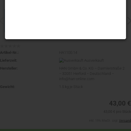
Artikel-Nr.:
HA1100.14
Lieferzeit:
Ausverkauft
Hersteller:
HAN GmbH & Co. KG – Daimlerstraße 2
– 32051 Herford – Deutschland –
info@han-online.com
Gewicht:
1.5
kg je Stück
43,00 €
43,00 € pro Stück
inkl. 19% MwSt. zzgl.
Versand