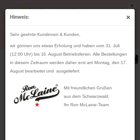
Bestellungen die während unserer
Hinweis:
Betriebsferien (31. Juli ab 12:00 Uhr bis 16.
« Erster
« zurück
weiter »
Letzter »
August) aufgegeben werden, werden ab Montag,
10
Artikel in dieser Kategorie
Sehr geehrte Kundinnen & Kunden,
17. August bearbeitet und versendet.
HAN | Allison Smart-Box Plus (royal blue)
wir gönnen uns etwas Erholung und haben vom 31. Juli
(12:00 Uhr) bis 16. August Betriebsferien. Alle Bestellungen
in diesem Zeitraum werden daher erst am Montag, den 17.
August bearbeitet und ausgeliefert.
Mit freundlichen Grüßen
aus dem Schwarzwald,
Ihr Ron McLaine-Team