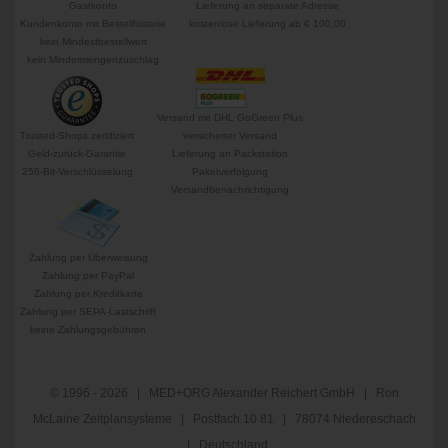
Gastkonto
Lieferung an separate Adresse
Kundenkonto mit Bestellhistorie
kostenlose Lieferung ab € 100,00
kein Mindestbestellwert
kein Mindermengenzuschlag
Versand mit DHL GoGreen Plus
Trusted-Shops zertifiziert
versicherter Versand
Geld-zurück-Garantie
Lieferung an Packstation
256-Bit-Verschlüsselung
Paketverfolgung
Versandbenachrichtigung
Zahlung per Überweisung
Zahlung per PayPal
Zahlung per Kreditkarte
Zahlung per SEPA-Lastschrift
keine Zahlungsgebühren
© 1996 - 2026 | MED+ORG Alexander Reichert GmbH | Ron
McLaine Zeitplansysteme | Postfach 10 81 | 78074 Niedereschach
| Deutschland