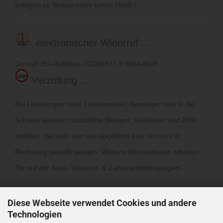
erfolgen zu Nettopreisen (ohne MwSt.).
elektronischer Widerruf ...
Gemäß EU-Richtlinie 2023/2673 § 356A BGB.
Verzollung ...
Bei Lieferungen nach Liechtenstein, Norwegen und in die
Schweiz können zusätzliche Steuern, Gebühren und Zölle
anfallen, die nicht von uns abgeführt bzw. von uns in
Rechnung gestellt werden. Weitere Informationen erhalten
Sie auf der Seite "
Versand- & Zahlungsbedingungen
".
Diese Webseite verwendet Cookies und andere
Technologien