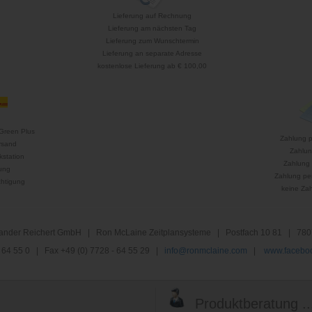
Lieferung auf Rechnung
Lieferung am nächsten Tag
Lieferung zum Wunschtermin
Lieferung an separate Adresse
kostenlose Lieferung ab € 100,00
Green Plus
Zahlung 
rsand
Zahlun
kstation
Zahlung 
ung
Zahlung per
htigung
keine Za
nder Reichert GmbH | Ron McLaine Zeitplansysteme | Postfach 10 81 | 780
 - 64 55 0 | Fax +49 (0) 7728 - 64 55 29 |
info@ronmclaine.com
|
www.faceboo
Produktberatung ..