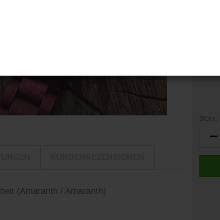
i-LINE
Kamerataschen
GTIN:
DELTA
Marke:
Kulturbeutel
Gewich
DELTA Silber Edition
Reisetaschen
Rucksäcke
Trolleys
Umhängetaschen
Stück:
Stück
TUNGEN
KUNDENREZENSIONEN
heit (Amaranth / Amaranth)