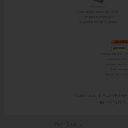
Gastkonto
Kundenkonto mit Bestellhistorie
kein Mindestbestellwert
kein Mindermengenzuschlag
Versand mit DHL Go
versicherter Ve
Lieferung an Pac
Paketverfolg
Versandbenachric
© 1996 - 2026 | MED+ORG Alexa
Tel. +49 (0) 7728
Mehr über ...