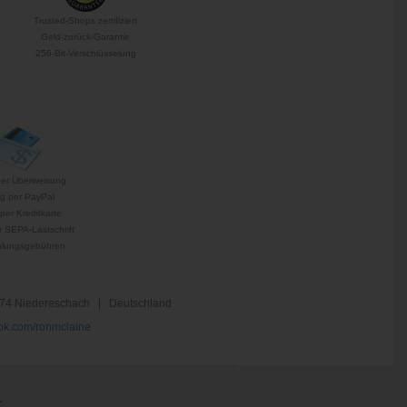
Trusted-Shops zertifiziert
Geld-zurück-Garantie
256-Bit-Verschlüsselung
per Überweisung
g per PayPal
per Kreditkarte
 SEPA-Lastschrift
hlungsgebühren
74 Niedereschach | Deutschland
k.com/ronmclaine
.