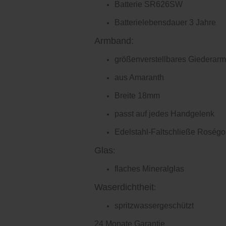
Batterie SR626SW
Batterielebensdauer 3 Jahre
Armband:
größenverstellbares Giederar
aus Amaranth
Breite 18mm
passt auf jedes Handgelenk
Edelstahl-Faltschließe Roségo
Glas
:
flaches Mineralglas
Waserdichtheit
:
spritzwassergeschützt
24 Monate Garantie