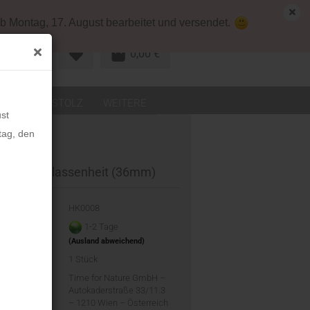
map
Deutschland
Kundenlogin
b Montag, 17. August bearbeitet und versendet.
0,00 €
R KONTO
LEDER
STOLZ
WEITERE
st
tag, den
KERN Gelassenheit (36mm)
-Nr.:
HK0008
eit:
1-2 Tage
(Ausland abweichend)
d:
1
Stück
ler:
Time for Nature GmbH –
Autokaderstraße 33/11.3
– 1210 Wien – Österreich