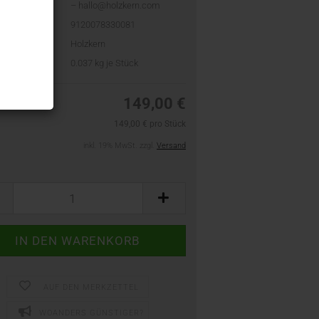
– hallo@holzkern.com
9120078330081
Holzkern
t:
0.037
kg je Stück
149,00 €
149,00 € pro Stück
inkl. 19% MwSt. zzgl.
Versand
AUF DEN MERKZETTEL
WOANDERS GÜNSTIGER?