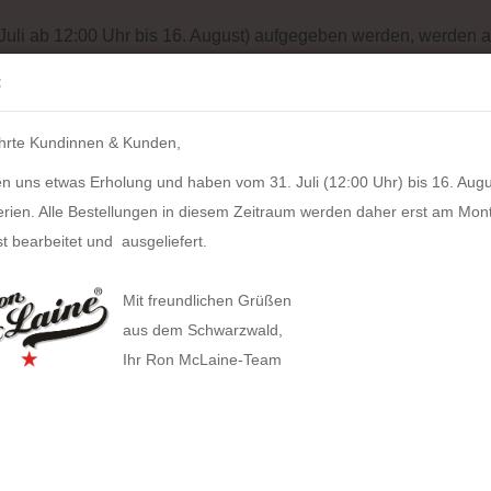
Batterieentsorgung
Garantiebedingungen
Impressum
Site
 Juli ab 12:00 Uhr bis 16. August) aufgegeben werden, werden a
Suche...
:
IH
hrte Kundinnen & Kunden,
LZKERN
SACHER
WINDROSE
PULL UP CASE
ALPEN
n uns etwas Erholung und haben vom 31. Juli (12:00 Uhr) bis 16. Augu
»
n
HOLZKERN Gelassenheit (36mm)
erien. Alle Bestellungen in diesem Zeitraum werden daher erst am Mon
318
Artikel in dieser Kategorie
t bearbeitet und ausgeliefert.
HOLZ
HAN anzeigen
Mit freundlichen Grüßen
Allison Smart-Box plus
Artikel
aus dem Schwarzwald,
Lieferz
Ihr Ron McLaine-Team
Allison Smart-Box
Covers
Businesstaschen
Allison Smart-Organizer
Geldbörsen
Computertaschen
Bestan
Allison Holz-Filz-Set
Herstel
Tabak
Gürteltaschen
Toolbox LOFT
Gürtel
Handtaschen