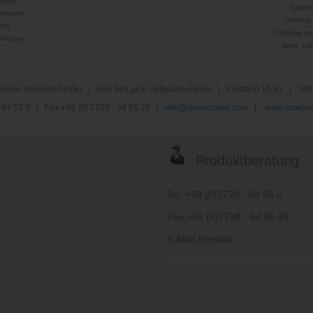
rsand
Zahlun
kstation
Zahlung 
ung
Zahlung per
htigung
keine Za
nder Reichert GmbH | Ron McLaine Zeitplansysteme | Postfach 10 81 | 780
 - 64 55 0 | Fax +49 (0) 7728 - 64 55 29 |
info@ronmclaine.com
|
www.faceboo
Produktberatung ..
Tel. +49 (0)7728 - 64 55 0
Fax +49 (0)7728 - 64 55 29
E-Mail-Kontakt