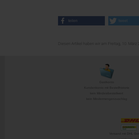
teilen
tweet
Diesen Artikel haben wir am Freitag, 10. Mär
Gastkonto
Kundenkonto mit Bestellhistorie
kein Mindestbestellwert
kein Mindermengenzuschlag
Versand mit DHL Go