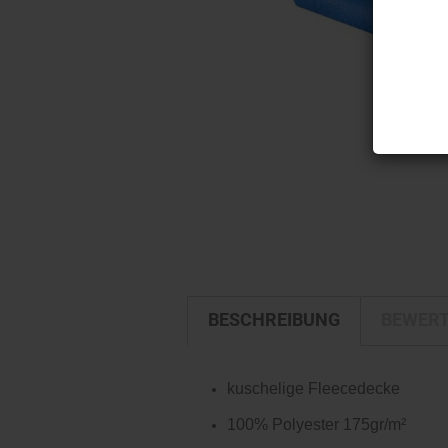
BESCHREIBUNG
BEWER
kuschelige Fleecedecke
100% Polyester 175gr/m²