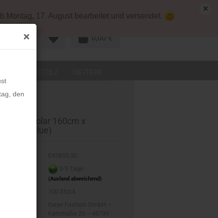
map
Deutschland
Kundenlogin
b Montag, 17. August bearbeitet und versendet.
0,00 €
R KONTO
LEDER
STOLZ
WEITERE
st
tag, den
cedecke Polar 160cm x
 (royal blue)
-Nr.:
EX0855.30
eit:
3-5 Tage
(Ausland abweichend)
d:
100
Stück
ler:
Exner Fashion GmbH –
Karlstraße 20 – 45739