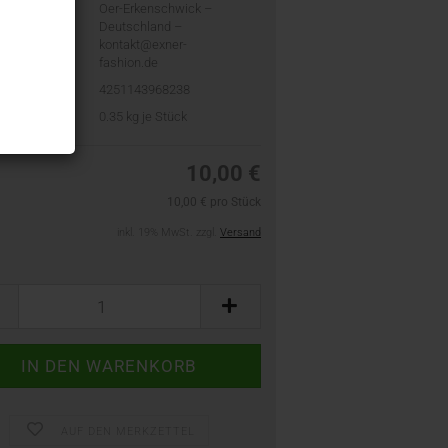
Oer-Erkenschwick –
Deutschland –
kontakt@exner-
fashion.de
4251143968238
t:
0.35
kg je Stück
10,00 €
10,00 € pro Stück
inkl. 19% MwSt. zzgl.
Versand
AUF DEN MERKZETTEL