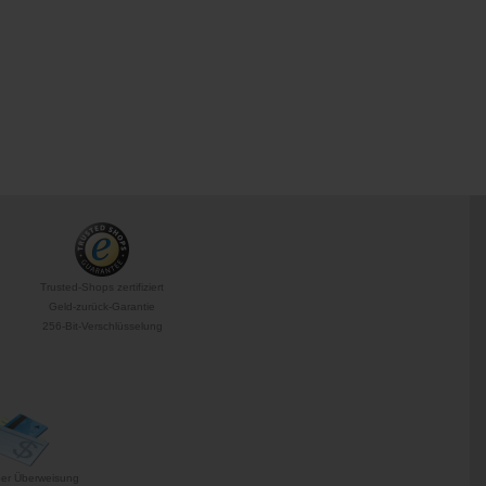
Trusted-Shops zertifiziert
Geld-zurück-Garantie
256-Bit-Verschlüsselung
per Überweisung