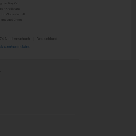
g per PayPal
per Kreditkarte
 SEPA-Lastschrift
hlungsgebühren
74 Niedereschach | Deutschland
k.com/ronmclaine
.