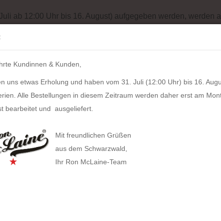
Batterieentsorgung
Garantiebedingungen
Impressum
Site
 Juli ab 12:00 Uhr bis 16. August) aufgegeben werden, werden a
Suche...
:
IH
hrte Kundinnen & Kunden,
LZKERN
SACHER
WINDROSE
PULL UP CASE
ALPEN
n uns etwas Erholung und haben vom 31. Juli (12:00 Uhr) bis 16. Augu
60cm x 130cm (royal blue)
erien. Alle Bestellungen in diesem Zeitraum werden daher erst am Mon
21
Artikel in dieser Kategorie
t bearbeitet und ausgeliefert.
Flee
HAN anzeigen
130cm
Mit freundlichen Grüßen
Allison Smart-Box plus
aus dem Schwarzwald,
Artikel
Ihr Ron McLaine-Team
Allison Smart-Box
Covers
Businesstaschen
Lieferz
Allison Smart-Organizer
Geldbörsen
Computertaschen
Bestan
Allison Holz-Filz-Set
Tabak
Gürteltaschen
Herstel
Toolbox LOFT
Gürtel
Handtaschen