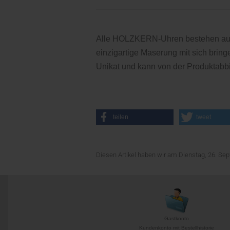
Alle HOLZKERN-Uhren bestehen aus 
einzigartige Maserung mit sich brin
Unikat und kann von der Produktabb
teilen
tweet
Diesen Artikel haben wir am Dienstag, 26. S
Gastkonto
Kundenkonto mit Bestellhistorie