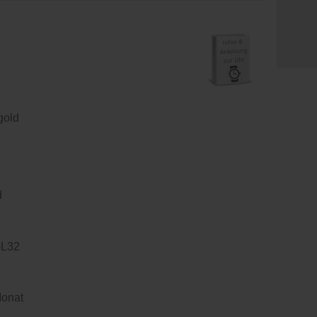
gold
d
GL32
Monat