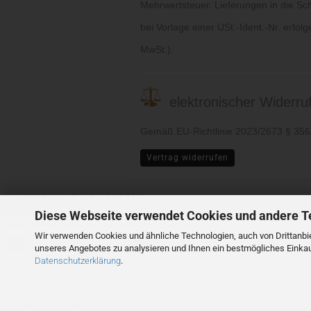
Mehrwertsteuer. Lieferungen in die Sc
bei Vorlage einer USt.-Ident.-Nr. erfol
MwSt.).
elektronischer Widerruf 
Gemäß EU-Richtlinie 2023/2673 § 35
Vertrag widerrufen
Webshop
by Gambio.de © 2026
Diese Webseite verwendet Cookies und andere T
Ausgewählte Top-Bewertungen für www.ronmclaine.com
Wir verwenden Cookies und ähnliche Technologien, auch von Drittanbie
23.07.26
17.07.26
▼
▼
unseres Angebotes zu analysieren und Ihnen ein bestmögliches Einkauf
Schnelle Lieferung.Ware
wird noch geprüft
Datenschutzerklärung
.