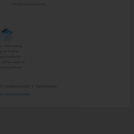
256-Bit-Verschlüsselung
per Überweisung
g per PayPal
per Kreditkarte
 SEPA-Lastschrift
hlungsgebühren
74 Niedereschach | Deutschland
k.com/ronmclaine
.