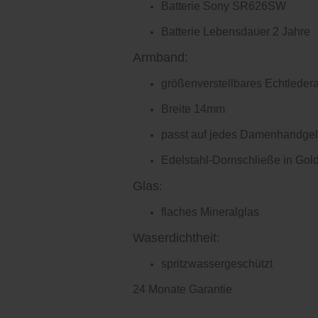
Batterie Sony SR626SW
Batterie Lebensdauer 2 Jahre
Armband:
größenverstellbares Echtlede
Breite 14mm
passt auf jedes Damenhandge
Edelstahl-Dornschließe in Gol
Glas
:
flaches Mineralglas
Waserdichtheit
:
spritzwassergeschützt
24 Monate Garantie