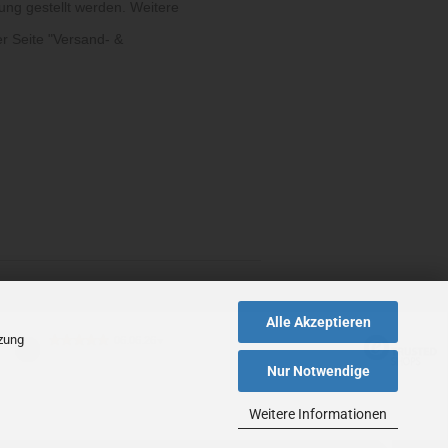
ung gestellt werden. Weitere
r Seite "
Versand- &
Alle Akzeptieren
tzung
06.06.26
▼
Nur Notwendige
Weitere Informationen