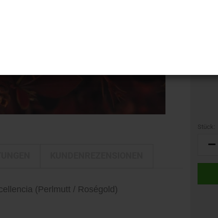
i-LINE
Kamerataschen
GTIN:
DELTA
Kulturbeutel
Marke:
DELTA Silber Edition
Reisetaschen
Gewich
Rucksäcke
Trolleys
Umhängetaschen
Stück:
Stück
TUNGEN
KUNDENREZENSIONEN
ellencia (Perlmutt / Roségold)