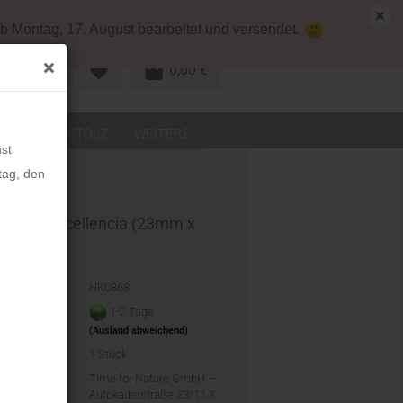
map
Deutschland
Kundenlogin
b Montag, 17. August bearbeitet und versendet.
0,00 €
R KONTO
LEDER
STOLZ
WEITERE
st
tag, den
KERN Excellencia (23mm x
m)
-Nr.:
HK0868
eit:
1-2 Tage
(Ausland abweichend)
d:
1
Stück
ler:
Time for Nature GmbH –
Autokaderstraße 33/11.3