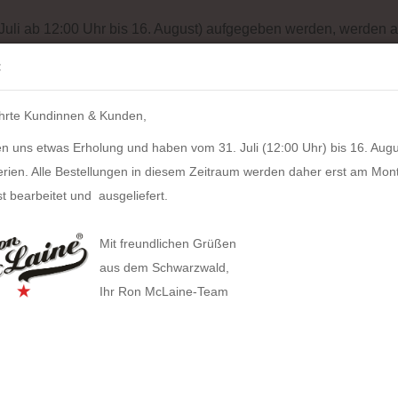
Batterieentsorgung
Garantiebedingungen
Impressum
Site
 Juli ab 12:00 Uhr bis 16. August) aufgegeben werden, werden a
Suche...
:
IH
hrte Kundinnen & Kunden,
LZKERN
SACHER
WINDROSE
PULL UP CASE
ALPEN
n uns etwas Erholung und haben vom 31. Juli (12:00 Uhr) bis 16. Augu
»
n
HOLZKERN Excellencia (23mm x 29mm)
erien. Alle Bestellungen in diesem Zeitraum werden daher erst am Mon
318
Artikel in dieser Kategorie
t bearbeitet und ausgeliefert.
HOLZ
HAN anzeigen
29m
Mit freundlichen Grüßen
Allison Smart-Box plus
aus dem Schwarzwald,
Artikel
Ihr Ron McLaine-Team
Allison Smart-Box
Covers
Businesstaschen
Lieferz
Allison Smart-Organizer
Geldbörsen
Computertaschen
Bestan
Allison Holz-Filz-Set
Tabak
Gürteltaschen
Herstel
Toolbox LOFT
Gürtel
Handtaschen