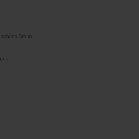
rarmband Braun
lenk
d