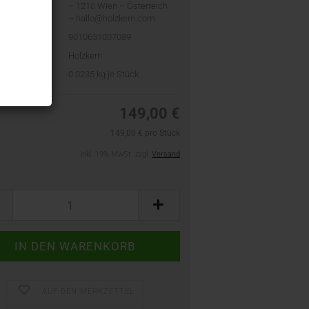
– 1210 Wien – Österreich
– hallo@holzkern.com
9010631007089
Holzkern
t:
0.0235
kg je Stück
149,00 €
149,00 € pro Stück
inkl. 19% MwSt. zzgl.
Versand
AUF DEN MERKZETTEL