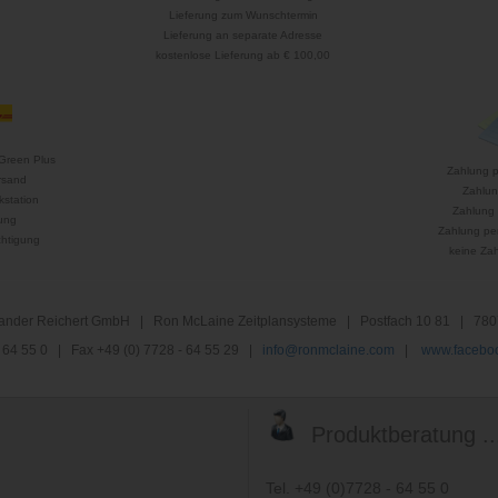
Lieferung zum Wunschtermin
Lieferung an separate Adresse
kostenlose Lieferung ab € 100,00
Green Plus
Zahlung 
rsand
Zahlun
kstation
Zahlung 
ung
Zahlung per
htigung
keine Za
nder Reichert GmbH | Ron McLaine Zeitplansysteme | Postfach 10 81 | 780
 - 64 55 0 | Fax +49 (0) 7728 - 64 55 29 |
info@ronmclaine.com
|
www.faceboo
Produktberatung ..
Tel. +49 (0)7728 - 64 55 0