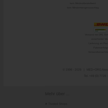
kein Mindestbestellwert
kein Mindermengenzuschlag
Versand mit DHL Go
versicherter Ve
Lieferung an Pac
Paketverfolg
Versandbenachric
© 1996 - 2026 | MED+ORG Alexa
Tel. +49 (0) 7728
Mehr über ...
»
Trusted Shops